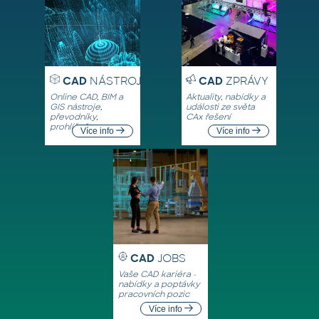
CAD
NÁSTROJE
CAD
ZPRÁVY
Online CAD, BIM a
Aktuality, nabídky a
GIS nástroje,
události ze světa
převodníky,
CAx řešení
prohlížeče
Více info
Více info
CAD
JOBS
Vaše CAD kariéra -
nabídky a poptávky
pracovních pozic
Více info