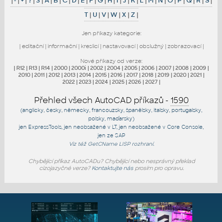
|
-
|
+
|
?
|
3
|
A
|
B
|
C
|
D
|
E
|
F
|
G
|
H
|
I
|
J
|
K
|
L
|
M
|
N
|
O
|
P
|
Q
|
R
|
S
|
T
|
U
|
V
|
W
|
X
|
Z
|
Jen příkazy kategorie:
|
editační
|
informační
|
kreslicí
|
nastavovací
|
obslužný
|
zobrazovací
|
Nové příkazy od verze:
|
R12
|
R13
|
R14
|
2000
|
2000i
|
2002
|
2004
|
2005
|
2006
|
2007
|
2008
|
2009
|
2010
|
2011
|
2012
|
2013
|
2014
|
2015
|
2016
|
2017
|
2018
|
2019
|
2020
|
2021
|
2022
|
2023
|
2024
|
2025
|
2026
|
2027
|
Přehled všech AutoCAD příkazů -
1590
(anglicky, česky, německy, francouzsky, španělsky, italsky, portugalsky,
polsky, maďarsky)
jen
ExpressTools
, jen
neobsažené v LT
, jen
neobsažené v Core Console
,
jen
ze SAP
Viz též
GetCName
LISP rozhraní.
Chybějící příkaz AutoCADu? Chybějící nebo nesprávný překlad
cizojazyčné verze?
Kontaktujte nás
prosím pro opravu.