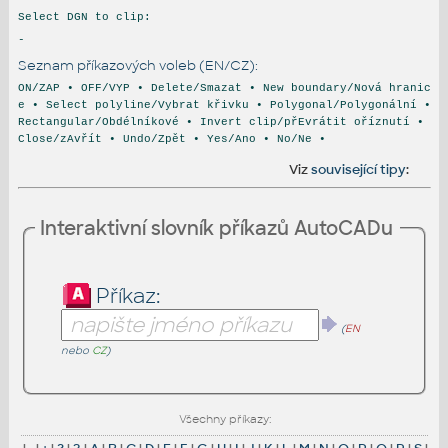
Select DGN to clip:
-
Seznam příkazových voleb (EN/CZ):
ON/ZAP • OFF/VYP • Delete/Smazat • New boundary/Nová hranic
e • Select polyline/Vybrat křivku • Polygonal/Polygonální •
Rectangular/Obdélníkové • Invert clip/přEvrátit oříznutí •
Close/zAvřít • Undo/Zpět • Yes/Ano • No/Ne •
Viz
související tipy
:
Interaktivní slovník příkazů AutoCADu
Příkaz:
(
EN
nebo
CZ
)
Všechny příkazy: