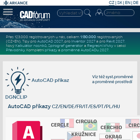
CZ
|
SK
|
EN
|
DE
Přes 123.000 registrovaných u nás, celkem
1.130.000
registrovaných
(CZ+EN)
. Tipy pro
AutoCAD 2027
, pro
Inventor 2027
a pro
Revit 2027
.
Nový
Kalkulátor nosníků
,
Spirograf generátor
a
Regresní křivky
v sekci
Převodníky
.
Kompletní
příkazy
a
proměnné AutoCADu 2027
.
Viz též
syst.proměnné
AutoCAD příkaz
a
proměnné prostředí
DGNCLIP
AutoCAD příkazy
CZ/EN/DE/FR/IT/ES/PT/PL/HU