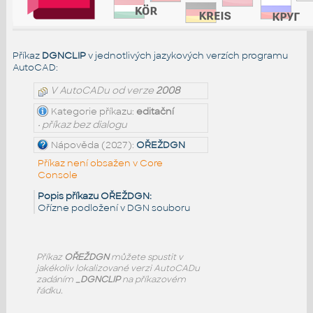
Příkaz
DGNCLIP
v jednotlivých jazykových verzích programu
AutoCAD:
V AutoCADu od verze
2008
Kategorie příkazu:
editační
• příkaz bez dialogu
Nápověda (2027):
OŘEŽDGN
Příkaz není obsažen v Core
Console
Popis příkazu OŘEŽDGN:
Ořízne podložení v DGN souboru
Příkaz
OŘEŽDGN
můžete spustit v
jakékoliv lokalizované verzi AutoCADu
zadáním
_DGNCLIP
na příkazovém
řádku.