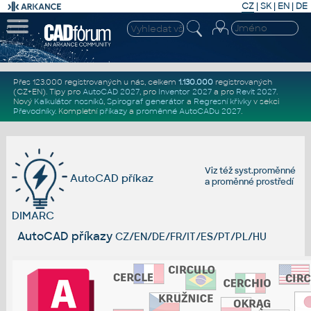
CZ
|
SK
|
EN
|
DE
Přes 123.000 registrovaných u nás, celkem
1.130.000
registrovaných
(CZ+EN)
. Tipy pro
AutoCAD 2027
, pro
Inventor 2027
a pro
Revit 2027
.
Nový
Kalkulátor nosníků
,
Spirograf generátor
a
Regresní křivky
v sekci
Převodníky
.
Kompletní
příkazy
a
proměnné AutoCADu 2027
.
Viz též
syst.proměnné
AutoCAD příkaz
a
proměnné prostředí
DIMARC
AutoCAD příkazy
CZ/EN/DE/FR/IT/ES/PT/PL/HU