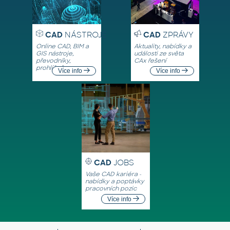
CAD
NÁSTROJE
CAD
ZPRÁVY
Online CAD, BIM a
Aktuality, nabídky a
GIS nástroje,
události ze světa
převodníky,
CAx řešení
prohlížeče
Více info
Více info
CAD
JOBS
Vaše CAD kariéra -
nabídky a poptávky
pracovních pozic
Více info