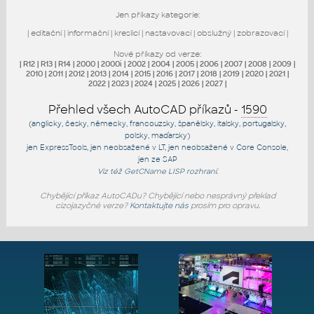
Jen příkazy kategorie:
|
editační
|
informační
|
kreslicí
|
nastavovací
|
obslužný
|
zobrazovací
|
Nové příkazy od verze:
|
R12
|
R13
|
R14
|
2000
|
2000i
|
2002
|
2004
|
2005
|
2006
|
2007
|
2008
|
2009
|
2010
|
2011
|
2012
|
2013
|
2014
|
2015
|
2016
|
2017
|
2018
|
2019
|
2020
|
2021
|
2022
|
2023
|
2024
|
2025
|
2026
|
2027
|
Přehled všech AutoCAD příkazů -
1590
(anglicky, česky, německy, francouzsky, španělsky, italsky, portugalsky,
polsky, maďarsky)
jen
ExpressTools
, jen
neobsažené v LT
, jen
neobsažené v Core Console
,
jen
ze SAP
Viz též
GetCName
LISP rozhraní.
Chybějící příkaz AutoCADu? Chybějící nebo nesprávný překlad
cizojazyčné verze?
Kontaktujte nás
prosím pro opravu.