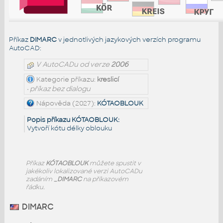
Příkaz
DIMARC
v jednotlivých jazykových verzích programu
AutoCAD:
V AutoCADu od verze
2006
Kategorie příkazu:
kreslicí
• příkaz bez dialogu
Nápověda (2027):
KÓTAOBLOUK
Popis příkazu KÓTAOBLOUK:
Vytvoří kótu délky oblouku
Příkaz
KÓTAOBLOUK
můžete spustit v
jakékoliv lokalizované verzi AutoCADu
zadáním
_DIMARC
na příkazovém
řádku.
DIMARC