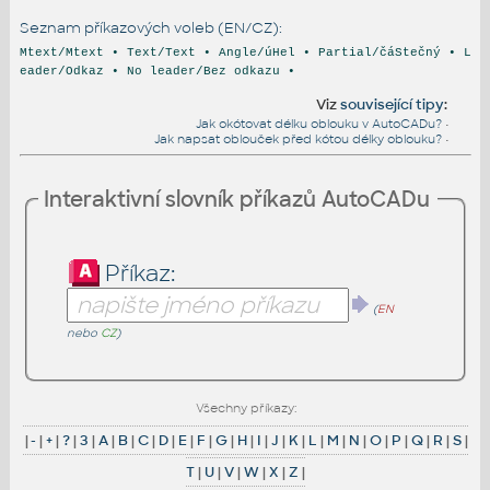
Seznam příkazových voleb (EN/CZ):
Mtext/Mtext • Text/Text • Angle/úHel • Partial/čáStečný • L
eader/Odkaz • No leader/Bez odkazu •
Viz
související tipy
:
Jak okótovat délku oblouku v AutoCADu?
•
Jak napsat oblouček před kótou délky oblouku?
•
Interaktivní slovník příkazů AutoCADu
Příkaz:
(
EN
nebo
CZ
)
Všechny příkazy:
|
-
|
+
|
?
|
3
|
A
|
B
|
C
|
D
|
E
|
F
|
G
|
H
|
I
|
J
|
K
|
L
|
M
|
N
|
O
|
P
|
Q
|
R
|
S
|
T
|
U
|
V
|
W
|
X
|
Z
|