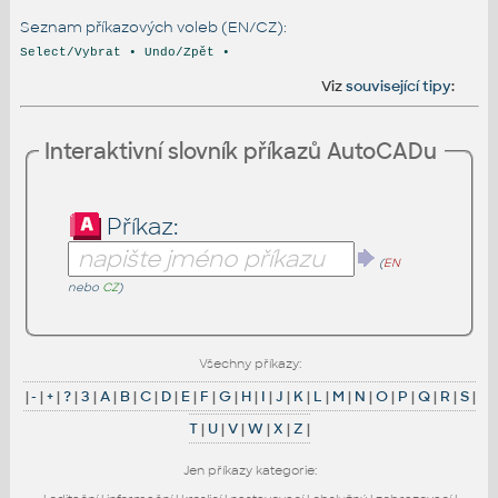
Seznam příkazových voleb (EN/CZ):
Select/Vybrat • Undo/Zpět •
Viz
související tipy
:
Interaktivní slovník příkazů AutoCADu
Příkaz:
(
EN
nebo
CZ
)
Všechny příkazy:
|
-
|
+
|
?
|
3
|
A
|
B
|
C
|
D
|
E
|
F
|
G
|
H
|
I
|
J
|
K
|
L
|
M
|
N
|
O
|
P
|
Q
|
R
|
S
|
T
|
U
|
V
|
W
|
X
|
Z
|
Jen příkazy kategorie: