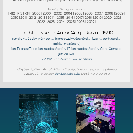
|
editační
|
informační
|
kreslicí
|
nastavovací
|
obslužný
|
zobrazovací
|
Nové příkazy od verze:
|
R12
|
R13
|
R14
|
2000
|
2000i
|
2002
|
2004
|
2005
|
2006
|
2007
|
2008
|
2009
|
2010
|
2011
|
2012
|
2013
|
2014
|
2015
|
2016
|
2017
|
2018
|
2019
|
2020
|
2021
|
2022
|
2023
|
2024
|
2025
|
2026
|
2027
|
Přehled všech AutoCAD příkazů -
1590
(anglicky, česky, německy, francouzsky, španělsky, italsky, portugalsky,
polsky, maďarsky)
jen
ExpressTools
, jen
neobsažené v LT
, jen
neobsažené v Core Console
,
jen
ze SAP
Viz též
GetCName
LISP rozhraní.
Chybějící příkaz AutoCADu? Chybějící nebo nesprávný překlad
cizojazyčné verze?
Kontaktujte nás
prosím pro opravu.