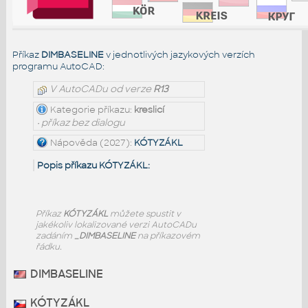
Příkaz
DIMBASELINE
v jednotlivých jazykových verzích
programu AutoCAD:
V AutoCADu od verze
R13
Kategorie příkazu:
kreslicí
• příkaz bez dialogu
Nápověda (2027):
KÓTYZÁKL
Popis příkazu KÓTYZÁKL:
Příkaz
KÓTYZÁKL
můžete spustit v
jakékoliv lokalizované verzi AutoCADu
zadáním
_DIMBASELINE
na příkazovém
řádku.
DIMBASELINE
KÓTYZÁKL