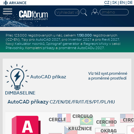
CZ
|
SK
|
EN
|
DE
Přes 123.000 registrovaných u nás, celkem
1.130.000
registrovaných
(CZ+EN)
. Tipy pro
AutoCAD 2027
, pro
Inventor 2027
a pro
Revit 2027
.
Nový
Kalkulátor nosníků
,
Spirograf generátor
a
Regresní křivky
v sekci
Převodníky
.
Kompletní
příkazy
a
proměnné AutoCADu 2027
.
Viz též
syst.proměnné
AutoCAD příkaz
a
proměnné prostředí
DIMBASELINE
AutoCAD příkazy
CZ/EN/DE/FR/IT/ES/PT/PL/HU