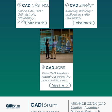
CAD
NÁSTROJE
CAD
ZPRÁVY
Online CAD, BIM a
Aktuality, nabídky a
GIS nástroje,
události ze světa
převodníky,
CAx řešení
prohlížeče
Více info
Více info
CAD
JOBS
Vaše CAD kariéra -
nabídky a poptávky
pracovních pozic
Více info
CAD
fórum
ARKANCE CZ/SK
(CAD
Studio) - Autodesk
Platinum Partner &