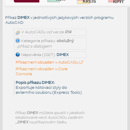
Příkaz
DIMEX
v jednotlivých jazykových verzích programu
AutoCAD:
V AutoCADu od verze
R14
Kategorie příkazu:
obslužný
• příkaz s dialogem
Nápověda (2027):
DIMEX
Příkaz není obsažen v AutoCADu LT
Příkaz není obsažen v Core
Console
Popis příkazu DIMEX:
Exportuje kótovací styly do
externího souboru (Express Tools)
Příkaz
DIMEX
můžete spustit v jakékoliv
lokalizované verzi AutoCADu zadáním
_DIMEX
na příkazovém řádku.