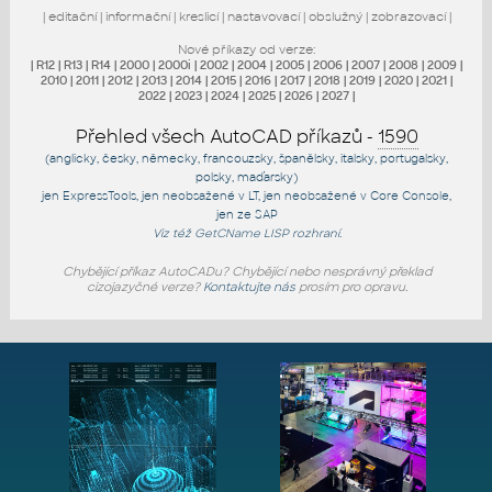
|
editační
|
informační
|
kreslicí
|
nastavovací
|
obslužný
|
zobrazovací
|
Nové příkazy od verze:
|
R12
|
R13
|
R14
|
2000
|
2000i
|
2002
|
2004
|
2005
|
2006
|
2007
|
2008
|
2009
|
2010
|
2011
|
2012
|
2013
|
2014
|
2015
|
2016
|
2017
|
2018
|
2019
|
2020
|
2021
|
2022
|
2023
|
2024
|
2025
|
2026
|
2027
|
Přehled všech AutoCAD příkazů -
1590
(anglicky, česky, německy, francouzsky, španělsky, italsky, portugalsky,
polsky, maďarsky)
jen
ExpressTools
, jen
neobsažené v LT
, jen
neobsažené v Core Console
,
jen
ze SAP
Viz též
GetCName
LISP rozhraní.
Chybějící příkaz AutoCADu? Chybějící nebo nesprávný překlad
cizojazyčné verze?
Kontaktujte nás
prosím pro opravu.