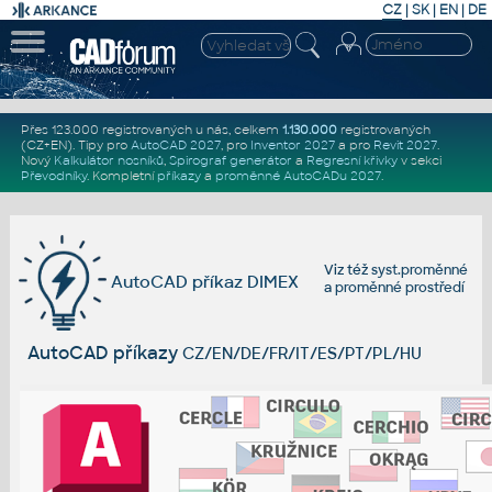
CZ
|
SK
|
EN
|
DE
Přes 123.000 registrovaných u nás, celkem
1.130.000
registrovaných
(CZ+EN)
. Tipy pro
AutoCAD 2027
, pro
Inventor 2027
a pro
Revit 2027
.
Nový
Kalkulátor nosníků
,
Spirograf generátor
a
Regresní křivky
v sekci
Převodníky
.
Kompletní
příkazy
a
proměnné AutoCADu 2027
.
Viz též
syst.proměnné
AutoCAD příkaz DIMEX
a
proměnné prostředí
AutoCAD příkazy
CZ/EN/DE/FR/IT/ES/PT/PL/HU