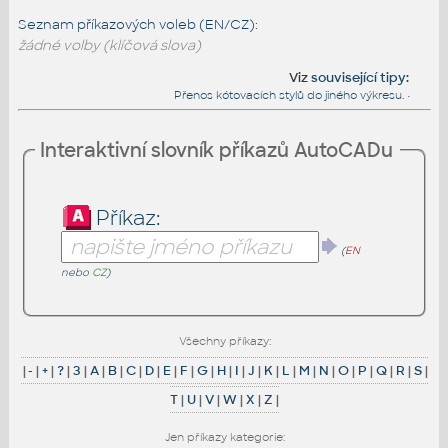
Seznam příkazových voleb (EN/CZ):
žádné volby (klíčová slova)
Viz
související tipy
:
Přenos kótovacích stylů do jiného výkresu.
•
Interaktivní slovník příkazů AutoCADu
Příkaz:
(
EN
nebo
CZ
)
Všechny příkazy:
|
-
|
+
|
?
|
3
|
A
|
B
|
C
|
D
|
E
|
F
|
G
|
H
|
I
|
J
|
K
|
L
|
M
|
N
|
O
|
P
|
Q
|
R
|
S
|
T
|
U
|
V
|
W
|
X
|
Z
|
Jen příkazy kategorie: