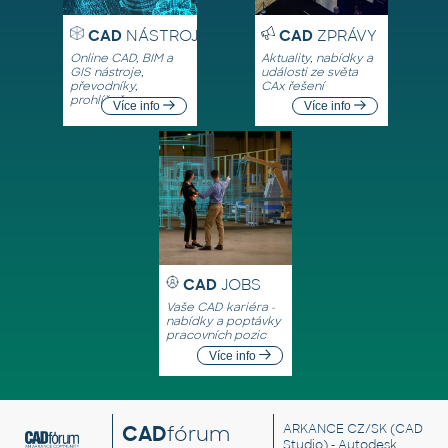
CAD
NÁSTROJE
CAD
ZPRÁVY
Online CAD, BIM a
Aktuality, nabídky a
GIS nástroje,
události ze světa
převodníky,
CAx řešení
prohlížeče
Více info
Více info
CAD
JOBS
Vaše CAD kariéra -
nabídky a poptávky
pracovních pozic
Více info
CAD
fórum
ARKANCE CZ/SK
(CAD
Studio) - Autodesk