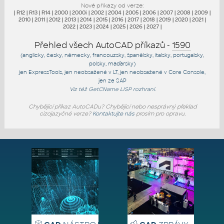
Nové příkazy od verze:
|
R12
|
R13
|
R14
|
2000
|
2000i
|
2002
|
2004
|
2005
|
2006
|
2007
|
2008
|
2009
|
2010
|
2011
|
2012
|
2013
|
2014
|
2015
|
2016
|
2017
|
2018
|
2019
|
2020
|
2021
|
2022
|
2023
|
2024
|
2025
|
2026
|
2027
|
Přehled všech AutoCAD příkazů -
1590
(anglicky, česky, německy, francouzsky, španělsky, italsky, portugalsky,
polsky, maďarsky)
jen
ExpressTools
, jen
neobsažené v LT
, jen
neobsažené v Core Console
,
jen
ze SAP
Viz též
GetCName
LISP rozhraní.
Chybějící příkaz AutoCADu? Chybějící nebo nesprávný překlad
cizojazyčné verze?
Kontaktujte nás
prosím pro opravu.