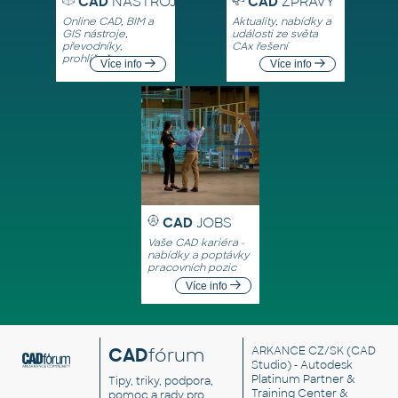
CAD
NÁSTROJE
CAD
ZPRÁVY
Online CAD, BIM a
Aktuality, nabídky a
GIS nástroje,
události ze světa
převodníky,
CAx řešení
prohlížeče
Více info
Více info
CAD
JOBS
Vaše CAD kariéra -
nabídky a poptávky
pracovních pozic
Více info
CAD
fórum
ARKANCE CZ/SK
(CAD
Studio) - Autodesk
Platinum Partner &
Tipy, triky, podpora,
Training Center &
pomoc a rady pro