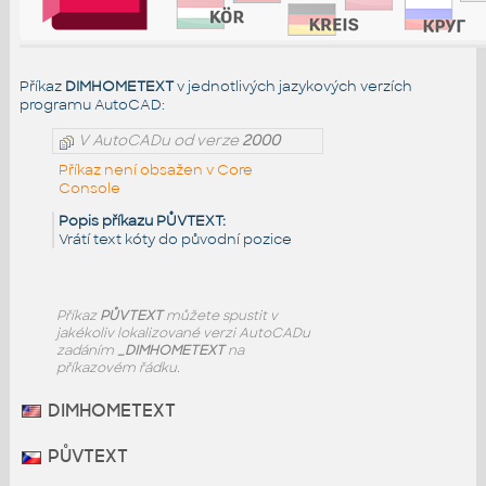
Příkaz
DIMHOMETEXT
v jednotlivých jazykových verzích
programu AutoCAD:
V AutoCADu od verze
2000
Příkaz není obsažen v Core
Console
Popis příkazu PŮVTEXT:
Vrátí text kóty do původní pozice
Příkaz
PŮVTEXT
můžete spustit v
jakékoliv lokalizované verzi AutoCADu
zadáním
_DIMHOMETEXT
na
příkazovém řádku.
DIMHOMETEXT
PŮVTEXT