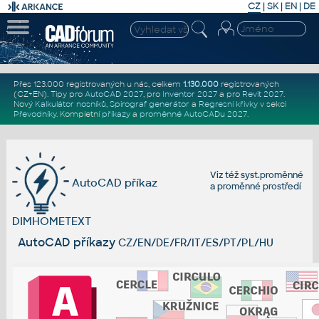
CZ
|
SK
|
EN
|
DE
Přes 123.000 registrovaných u nás, celkem
1.130.000
registrovaných
(CZ+EN)
. Tipy pro
AutoCAD 2027
, pro
Inventor 2027
a pro
Revit 2027
.
Nový
Kalkulátor nosníků
,
Spirograf generátor
a
Regresní křivky
v sekci
Převodníky
.
Kompletní
příkazy
a
proměnné AutoCADu 2027
.
Viz též
syst.proměnné
AutoCAD příkaz
a
proměnné prostředí
DIMHOMETEXT
AutoCAD příkazy
CZ/EN/DE/FR/IT/ES/PT/PL/HU