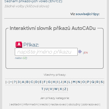
Seznam příkazových voleb (EN/CZ):
žádné volby (klíčová slova)
Viz
související tipy
:
Interaktivní slovník příkazů AutoCADu
Příkaz:
(
EN
nebo
CZ
)
Všechny příkazy:
|
-
|
+
|
?
|
3
|
A
|
B
|
C
|
D
|
E
|
F
|
G
|
H
|
I
|
J
|
K
|
L
|
M
|
N
|
O
|
P
|
Q
|
R
|
S
|
T
|
U
|
V
|
W
|
X
|
Z
|
Jen příkazy kategorie:
|
editační
|
informační
|
kreslicí
|
nastavovací
|
obslužný
|
zobrazovací
|