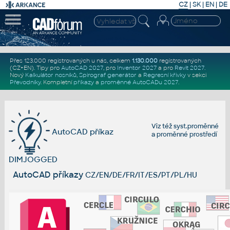
CZ
|
SK
|
EN
|
DE
Přes 123.000 registrovaných u nás, celkem
1.130.000
registrovaných
(CZ+EN)
. Tipy pro
AutoCAD 2027
, pro
Inventor 2027
a pro
Revit 2027
.
Nový
Kalkulátor nosníků
,
Spirograf generátor
a
Regresní křivky
v sekci
Převodníky
.
Kompletní
příkazy
a
proměnné AutoCADu 2027
.
Viz též
syst.proměnné
AutoCAD příkaz
a
proměnné prostředí
DIMJOGGED
AutoCAD příkazy
CZ/EN/DE/FR/IT/ES/PT/PL/HU