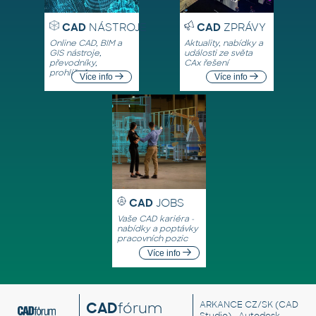
CAD
NÁSTROJE
CAD
ZPRÁVY
Online CAD, BIM a
Aktuality, nabídky a
GIS nástroje,
události ze světa
převodníky,
CAx řešení
prohlížeče
Více info
Více info
CAD
JOBS
Vaše CAD kariéra -
nabídky a poptávky
pracovních pozic
Více info
CAD
fórum
ARKANCE CZ/SK
(CAD
Studio) - Autodesk