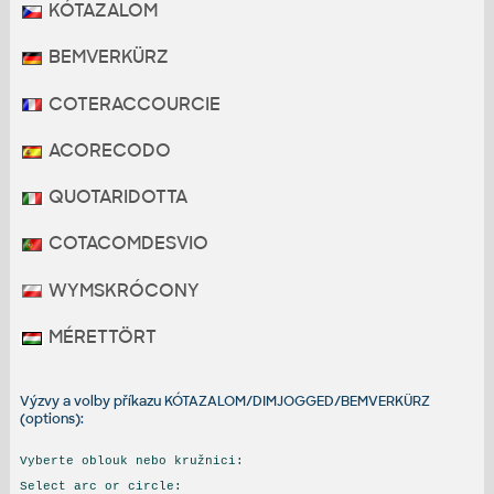
KÓTAZALOM
BEMVERKÜRZ
COTERACCOURCIE
ACORECODO
QUOTARIDOTTA
COTACOMDESVIO
WYMSKRÓCONY
MÉRETTÖRT
Výzvy a volby příkazu KÓTAZALOM/DIMJOGGED/BEMVERKÜRZ
(options):
Vyberte oblouk nebo kružnici:
Select arc or circle: