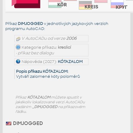
Příkaz
DIMJOGGED
v jednotlivých jazykových verzích
programu AutoCAD:
V AutoCADu od verze
2006
Kategorie příkazu:
kreslicí
• příkaz bez dialogu
Nápověda (2027):
KÓTAZALOM
Popis příkazu KÓTAZALOM:
Vytváří zalomené kóty poloměrů
Příkaz
KÓTAZALOM
můžete spustit v
jakékoliv lokalizované verzi AutoCADu
zadáním
_DIMJOGGED
na příkazovém
řádku.
DIMJOGGED