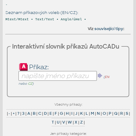
-
Seznam příkazových voleb (EN/CZ):
Mtext/Mtext • Text/Text • Angle/úHel •
Viz
související tipy
:
Interaktivní slovník příkazů AutoCADu
Příkaz:
(
EN
nebo
CZ
)
Všechny příkazy:
|
-
|
+
|
?
|
3
|
A
|
B
|
C
|
D
|
E
|
F
|
G
|
H
|
I
|
J
|
K
|
L
|
M
|
N
|
O
|
P
|
Q
|
R
|
S
|
T
|
U
|
V
|
W
|
X
|
Z
|
Jen příkazy kategorie: