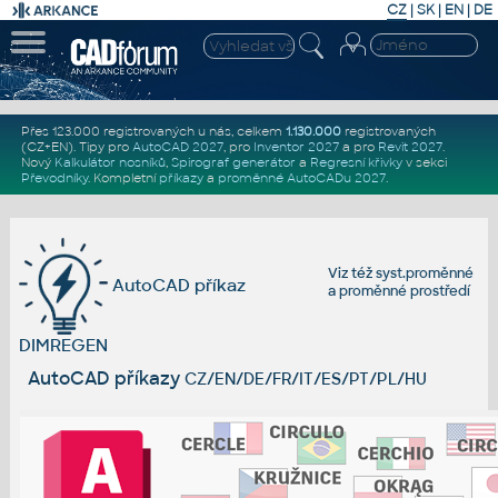
CZ
|
SK
|
EN
|
DE
Přes 123.000 registrovaných u nás, celkem
1.130.000
registrovaných
(CZ+EN)
. Tipy pro
AutoCAD 2027
, pro
Inventor 2027
a pro
Revit 2027
.
Nový
Kalkulátor nosníků
,
Spirograf generátor
a
Regresní křivky
v sekci
Převodníky
.
Kompletní
příkazy
a
proměnné AutoCADu 2027
.
Viz též
syst.proměnné
AutoCAD příkaz
a
proměnné prostředí
DIMREGEN
AutoCAD příkazy
CZ/EN/DE/FR/IT/ES/PT/PL/HU