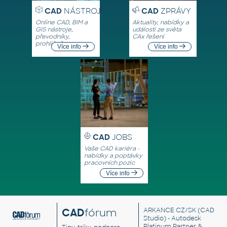
CAD
NÁSTROJE
CAD
ZPRÁVY
Online CAD, BIM a
Aktuality, nabídky a
GIS nástroje,
události ze světa
převodníky,
CAx řešení
prohlížeče
Více info
Více info
CAD
JOBS
Vaše CAD kariéra -
nabídky a poptávky
pracovních pozic
Více info
CAD
fórum
ARKANCE CZ/SK
(CAD
Studio) - Autodesk
Platinum Partner &