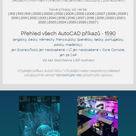
|
editační
|
informační
|
kreslicí
|
nastavovací
|
obslužný
|
zobrazovací
|
Nové příkazy od verze:
|
R12
|
R13
|
R14
|
2000
|
2000i
|
2002
|
2004
|
2005
|
2006
|
2007
|
2008
|
2009
|
2010
|
2011
|
2012
|
2013
|
2014
|
2015
|
2016
|
2017
|
2018
|
2019
|
2020
|
2021
|
2022
|
2023
|
2024
|
2025
|
2026
|
2027
|
Přehled všech AutoCAD příkazů -
1590
(anglicky, česky, německy, francouzsky, španělsky, italsky, portugalsky,
polsky, maďarsky)
jen
ExpressTools
, jen
neobsažené v LT
, jen
neobsažené v Core Console
,
jen
ze SAP
Viz též
GetCName
LISP rozhraní.
Chybějící příkaz AutoCADu? Chybějící nebo nesprávný překlad
cizojazyčné verze?
Kontaktujte nás
prosím pro opravu.