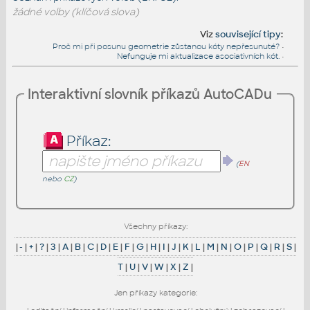
žádné volby (klíčová slova)
Viz
související tipy
:
Proč mi při posunu geometrie zůstanou kóty nepřesunuté?
•
Nefunguje mi aktualizace asociativních kót.
•
Interaktivní slovník příkazů AutoCADu
Příkaz:
(
EN
nebo
CZ
)
Všechny příkazy:
|
-
|
+
|
?
|
3
|
A
|
B
|
C
|
D
|
E
|
F
|
G
|
H
|
I
|
J
|
K
|
L
|
M
|
N
|
O
|
P
|
Q
|
R
|
S
|
T
|
U
|
V
|
W
|
X
|
Z
|
Jen příkazy kategorie: