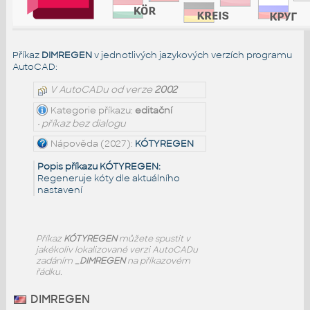
Příkaz
DIMREGEN
v jednotlivých jazykových verzích programu
AutoCAD:
V AutoCADu od verze
2002
Kategorie příkazu:
editační
• příkaz bez dialogu
Nápověda (2027):
KÓTYREGEN
Popis příkazu KÓTYREGEN:
Regeneruje kóty dle aktuálního
nastavení
Příkaz
KÓTYREGEN
můžete spustit v
jakékoliv lokalizované verzi AutoCADu
zadáním
_DIMREGEN
na příkazovém
řádku.
DIMREGEN