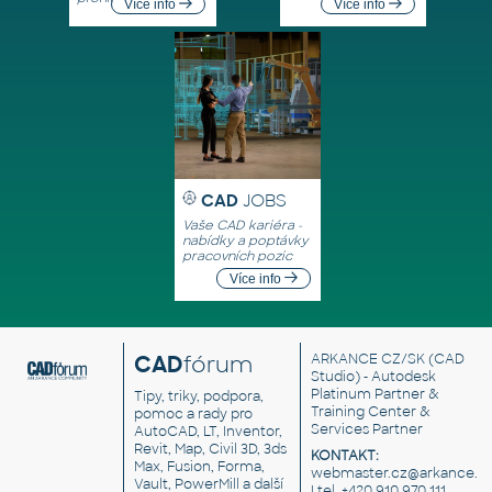
Více info
Více info
CAD
JOBS
Vaše CAD kariéra -
nabídky a poptávky
pracovních pozic
Více info
CAD
fórum
ARKANCE CZ/SK
(CAD
Studio) - Autodesk
Platinum Partner &
Tipy, triky, podpora,
Training Center &
pomoc a rady pro
Services Partner
AutoCAD, LT, Inventor,
Revit, Map, Civil 3D, 3ds
KONTAKT:
Max, Fusion, Forma,
webmaster.cz@arkance.w
Vault, PowerMill a další
| tel. +420 910 970 111