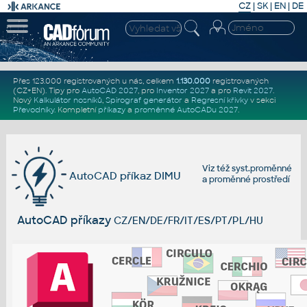
CZ
|
SK
|
EN
|
DE
Přes 123.000 registrovaných u nás, celkem
1.130.000
registrovaných
(CZ+EN)
. Tipy pro
AutoCAD 2027
, pro
Inventor 2027
a pro
Revit 2027
.
Nový
Kalkulátor nosníků
,
Spirograf generátor
a
Regresní křivky
v sekci
Převodníky
.
Kompletní
příkazy
a
proměnné AutoCADu 2027
.
Viz též
syst.proměnné
AutoCAD příkaz DIMU
a
proměnné prostředí
AutoCAD příkazy
CZ/EN/DE/FR/IT/ES/PT/PL/HU