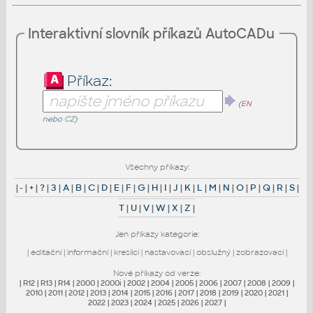
Interaktivní slovník příkazů AutoCADu
Příkaz:
(
EN
nebo
CZ
)
Všechny příkazy:
|
-
|
+
|
?
|
3
|
A
|
B
|
C
|
D
|
E
|
F
|
G
|
H
|
I
|
J
|
K
|
L
|
M
|
N
|
O
|
P
|
Q
|
R
|
S
|
T
|
U
|
V
|
W
|
X
|
Z
|
Jen příkazy kategorie:
|
editační
|
informační
|
kreslicí
|
nastavovací
|
obslužný
|
zobrazovací
|
Nové příkazy od verze:
|
R12
|
R13
|
R14
|
2000
|
2000i
|
2002
|
2004
|
2005
|
2006
|
2007
|
2008
|
2009
|
2010
|
2011
|
2012
|
2013
|
2014
|
2015
|
2016
|
2017
|
2018
|
2019
|
2020
|
2021
|
2022
|
2023
|
2024
|
2025
|
2026
|
2027
|