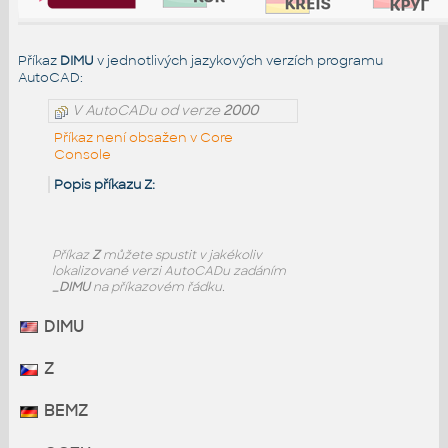
Příkaz
DIMU
v jednotlivých jazykových verzích programu
AutoCAD:
V AutoCADu od verze
2000
Příkaz není obsažen v Core
Console
Popis příkazu Z:
Příkaz
Z
můžete spustit v jakékoliv
lokalizované verzi AutoCADu zadáním
_DIMU
na příkazovém řádku.
DIMU
Z
BEMZ