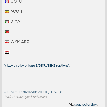
COTU
ACOH
DIMA
WYMIARC
Výzvy a volby příkazu Z/DIMU/BEMZ (options):
-
-
-
Seznam příkazových voleb (EN/CZ):
žádné volby (klíčová slova)
Viz
související tipy
: