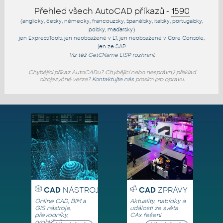
Přehled všech AutoCAD příkazů -
1590
(anglicky, česky, německy, francouzsky, španělsky, italsky, portugalsky,
polsky, maďarsky)
jen
ExpressTools
, jen
neobsažené v LT
, jen
neobsažené v Core Console
,
jen
ze SAP
Viz též
GetCName
LISP rozhraní.
Chybějící příkaz AutoCADu? Chybějící nebo nesprávný překlad
cizojazyčné verze?
Kontaktujte nás
prosím pro opravu.
CAD
NÁSTROJE
CAD
ZPRÁVY
Online CAD, BIM a
Aktuality, nabídky a
GIS nástroje,
události ze světa
převodníky,
CAx řešení
prohlížeče