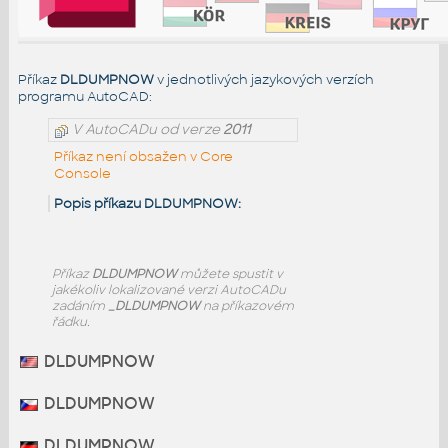
Příkaz
DLDUMPNOW
v jednotlivých jazykových verzích
programu AutoCAD:
V AutoCADu od verze
2011
Příkaz není obsažen v Core
Console
Popis příkazu DLDUMPNOW:
Příkaz
DLDUMPNOW
můžete spustit v
jakékoliv lokalizované verzi AutoCADu
zadáním
_DLDUMPNOW
na příkazovém
řádku.
DLDUMPNOW
DLDUMPNOW
DLDUMPNOW