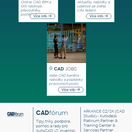
Online CAD, BIM a
Aktuality, nabídky a
GIS nástroje,
události ze světa
převodníky,
CAx řešení
prohlížeče
Více info
Více info
CAD
JOBS
Vaše CAD kariéra -
nabídky a poptávky
pracovních pozic
Více info
CAD
fórum
ARKANCE CZ/SK
(CAD
Studio) - Autodesk
Platinum Partner &
Tipy, triky, podpora,
Training Center &
pomoc a rady pro
Services Partner
AutoCAD, LT, Inventor,