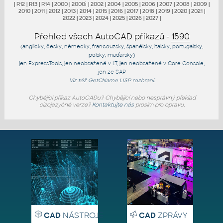
|
R12
|
R13
|
R14
|
2000
|
2000i
|
2002
|
2004
|
2005
|
2006
|
2007
|
2008
|
2009
|
2010
|
2011
|
2012
|
2013
|
2014
|
2015
|
2016
|
2017
|
2018
|
2019
|
2020
|
2021
|
2022
|
2023
|
2024
|
2025
|
2026
|
2027
|
Přehled všech AutoCAD příkazů -
1590
(anglicky, česky, německy, francouzsky, španělsky, italsky, portugalsky,
polsky, maďarsky)
jen
ExpressTools
, jen
neobsažené v LT
, jen
neobsažené v Core Console
,
jen
ze SAP
Viz též
GetCName
LISP rozhraní.
Chybějící příkaz AutoCADu? Chybějící nebo nesprávný překlad
cizojazyčné verze?
Kontaktujte nás
prosím pro opravu.
CAD
NÁSTROJE
CAD
ZPRÁVY