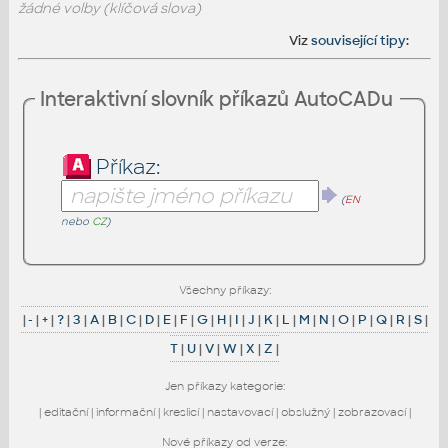
žádné volby (klíčová slova)
Viz
související tipy
:
Interaktivní slovník příkazů AutoCADu
Příkaz:
(
EN
nebo
CZ
)
Všechny příkazy:
|
-
|
+
|
?
|
3
|
A
|
B
|
C
|
D
|
E
|
F
|
G
|
H
|
I
|
J
|
K
|
L
|
M
|
N
|
O
|
P
|
Q
|
R
|
S
|
T
|
U
|
V
|
W
|
X
|
Z
|
Jen příkazy kategorie:
|
editační
|
informační
|
kreslicí
|
nastavovací
|
obslužný
|
zobrazovací
|
Nové příkazy od verze: