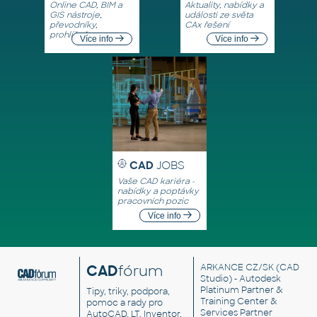
Online CAD, BIM a
Aktuality, nabídky a
GIS nástroje,
události ze světa
převodníky,
CAx řešení
prohlížeče
Více info
Více info
CAD
JOBS
Vaše CAD kariéra -
nabídky a poptávky
pracovních pozic
Více info
CAD
fórum
ARKANCE CZ/SK
(CAD
Studio) - Autodesk
Platinum Partner &
Tipy, triky, podpora,
Training Center &
pomoc a rady pro
Services Partner
AutoCAD, LT, Inventor,