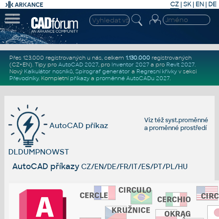
CZ
|
SK
|
EN
|
DE
Přes 123.000 registrovaných u nás, celkem
1.130.000
registrovaných
(CZ+EN)
. Tipy pro
AutoCAD 2027
, pro
Inventor 2027
a pro
Revit 2027
.
Nový
Kalkulátor nosníků
,
Spirograf generátor
a
Regresní křivky
v sekci
Převodníky
.
Kompletní
příkazy
a
proměnné AutoCADu 2027
.
Viz též
syst.proměnné
AutoCAD příkaz
a
proměnné prostředí
DLDUMPNOWST
AutoCAD příkazy
CZ/EN/DE/FR/IT/ES/PT/PL/HU