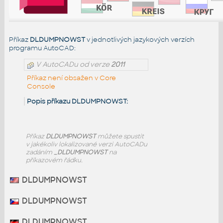
Příkaz
DLDUMPNOWST
v jednotlivých jazykových verzích
programu AutoCAD:
V AutoCADu od verze
2011
Příkaz není obsažen v Core
Console
Popis příkazu DLDUMPNOWST:
Příkaz
DLDUMPNOWST
můžete spustit
v jakékoliv lokalizované verzi AutoCADu
zadáním
_DLDUMPNOWST
na
příkazovém řádku.
DLDUMPNOWST
DLDUMPNOWST
DLDUMPNOWST