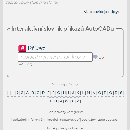
žádné volby (klíčová slova)
Viz
související tipy
:
Interaktivní slovník příkazů AutoCADu
Příkaz:
(
EN
nebo
CZ
)
Všechny příkazy:
|
-
|
+
|
?
|
3
|
A
|
B
|
C
|
D
|
E
|
F
|
G
|
H
|
I
|
J
|
K
|
L
|
M
|
N
|
O
|
P
|
Q
|
R
|
S
|
T
|
U
|
V
|
W
|
X
|
Z
|
Jen příkazy kategorie:
|
editační
|
informační
|
kreslicí
|
nastavovací
|
obslužný
|
zobrazovací
|
Nové příkazy od verze: