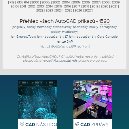
|
R12
|
R13
|
R14
|
2000
|
2000i
|
2002
|
2004
|
2005
|
2006
|
2007
|
2008
|
2009
|
2010
|
2011
|
2012
|
2013
|
2014
|
2015
|
2016
|
2017
|
2018
|
2019
|
2020
|
2021
|
2022
|
2023
|
2024
|
2025
|
2026
|
2027
|
Přehled všech AutoCAD příkazů -
1590
(anglicky, česky, německy, francouzsky, španělsky, italsky, portugalsky,
polsky, maďarsky)
jen
ExpressTools
, jen
neobsažené v LT
, jen
neobsažené v Core Console
,
jen
ze SAP
Viz též
GetCName
LISP rozhraní.
Chybějící příkaz AutoCADu? Chybějící nebo nesprávný překlad
cizojazyčné verze?
Kontaktujte nás
prosím pro opravu.
CAD
NÁSTROJE
CAD
ZPRÁVY