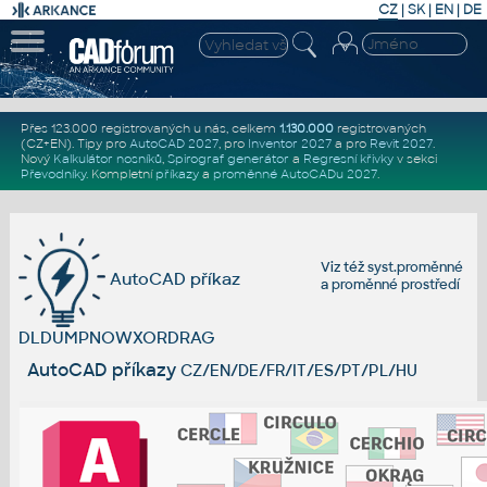
CZ
|
SK
|
EN
|
DE
Přes 123.000 registrovaných u nás, celkem
1.130.000
registrovaných
(CZ+EN)
. Tipy pro
AutoCAD 2027
, pro
Inventor 2027
a pro
Revit 2027
.
Nový
Kalkulátor nosníků
,
Spirograf generátor
a
Regresní křivky
v sekci
Převodníky
.
Kompletní
příkazy
a
proměnné AutoCADu 2027
.
Viz též
syst.proměnné
AutoCAD příkaz
a
proměnné prostředí
DLDUMPNOWXORDRAG
AutoCAD příkazy
CZ/EN/DE/FR/IT/ES/PT/PL/HU