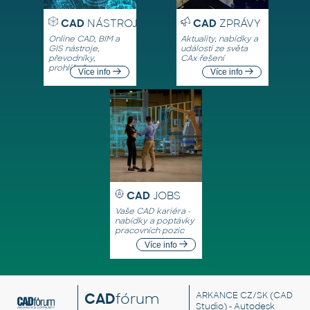
CAD
NÁSTROJE
CAD
ZPRÁVY
Online CAD, BIM a
Aktuality, nabídky a
GIS nástroje,
události ze světa
převodníky,
CAx řešení
prohlížeče
Více info
Více info
CAD
JOBS
Vaše CAD kariéra -
nabídky a poptávky
pracovních pozic
Více info
CAD
fórum
ARKANCE CZ/SK
(CAD
Studio) - Autodesk