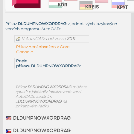
Příkaz
DLDUMPNOWXORDRAG
v jednotlivých jazykových
verzích programu AutoCAD:
V AutoCADu od verze
2011
Příkaz není obsažen v Core
Console
Popis
příkazu DLDUMPNOWXORDRAG:
Příkaz
DLDUMPNOWXORDRAG
můžete
spustit v jakékoliv lokalizované verzi
AutoCADu zadáním
_DLDUMPNOWXORDRAG
na
příkazovém řádku.
DLDUMPNOWXORDRAG
DLDUMPNOWXORDRAG