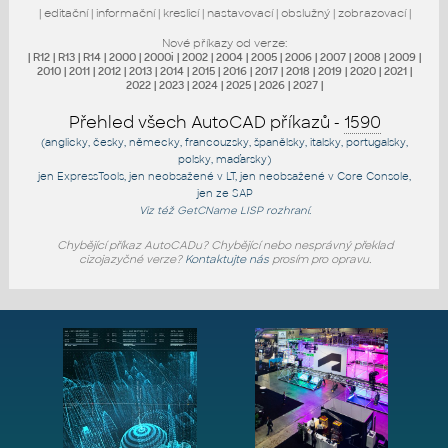
|
editační
|
informační
|
kreslicí
|
nastavovací
|
obslužný
|
zobrazovací
|
Nové příkazy od verze:
|
R12
|
R13
|
R14
|
2000
|
2000i
|
2002
|
2004
|
2005
|
2006
|
2007
|
2008
|
2009
|
2010
|
2011
|
2012
|
2013
|
2014
|
2015
|
2016
|
2017
|
2018
|
2019
|
2020
|
2021
|
2022
|
2023
|
2024
|
2025
|
2026
|
2027
|
Přehled všech AutoCAD příkazů -
1590
(anglicky, česky, německy, francouzsky, španělsky, italsky, portugalsky,
polsky, maďarsky)
jen
ExpressTools
, jen
neobsažené v LT
, jen
neobsažené v Core Console
,
jen
ze SAP
Viz též
GetCName
LISP rozhraní.
Chybějící příkaz AutoCADu? Chybějící nebo nesprávný překlad
cizojazyčné verze?
Kontaktujte nás
prosím pro opravu.