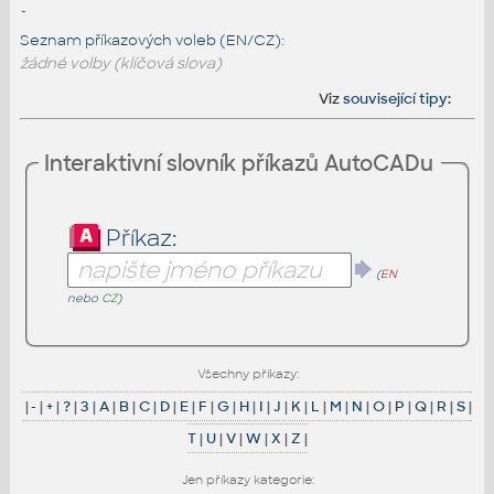
-
Seznam příkazových voleb (EN/CZ):
žádné volby (klíčová slova)
Viz
související tipy
:
Interaktivní slovník příkazů AutoCADu
Příkaz:
(
EN
nebo
CZ
)
Všechny příkazy:
|
-
|
+
|
?
|
3
|
A
|
B
|
C
|
D
|
E
|
F
|
G
|
H
|
I
|
J
|
K
|
L
|
M
|
N
|
O
|
P
|
Q
|
R
|
S
|
T
|
U
|
V
|
W
|
X
|
Z
|
Jen příkazy kategorie: