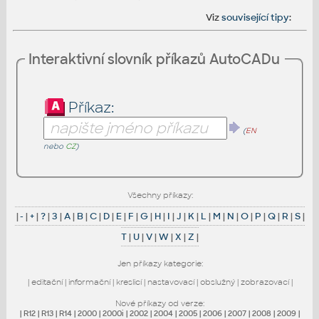
Viz
související tipy
:
Interaktivní slovník příkazů AutoCADu
Příkaz:
(
EN
nebo
CZ
)
Všechny příkazy:
|
-
|
+
|
?
|
3
|
A
|
B
|
C
|
D
|
E
|
F
|
G
|
H
|
I
|
J
|
K
|
L
|
M
|
N
|
O
|
P
|
Q
|
R
|
S
|
T
|
U
|
V
|
W
|
X
|
Z
|
Jen příkazy kategorie:
|
editační
|
informační
|
kreslicí
|
nastavovací
|
obslužný
|
zobrazovací
|
Nové příkazy od verze:
|
R12
|
R13
|
R14
|
2000
|
2000i
|
2002
|
2004
|
2005
|
2006
|
2007
|
2008
|
2009
|