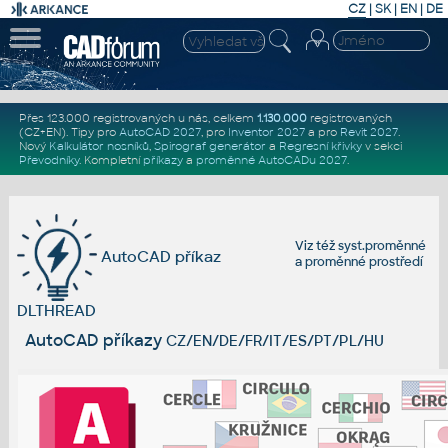
CZ
|
SK
|
EN
|
DE
Přes 123.000 registrovaných u nás, celkem
1.130.000
registrovaných
(CZ+EN)
. Tipy pro
AutoCAD 2027
, pro
Inventor 2027
a pro
Revit 2027
.
Nový
Kalkulátor nosníků
,
Spirograf generátor
a
Regresní křivky
v sekci
Převodníky
.
Kompletní
příkazy
a
proměnné AutoCADu 2027
.
Viz též
syst.proměnné
AutoCAD příkaz
a
proměnné prostředí
DLTHREAD
AutoCAD příkazy
CZ/EN/DE/FR/IT/ES/PT/PL/HU