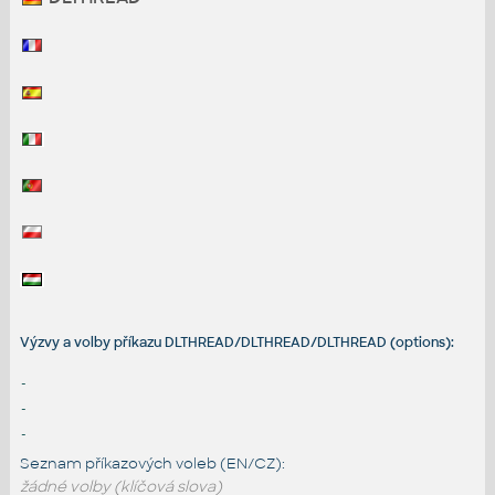
Výzvy a volby příkazu DLTHREAD/DLTHREAD/DLTHREAD (options):
-
-
-
Seznam příkazových voleb (EN/CZ):
žádné volby (klíčová slova)