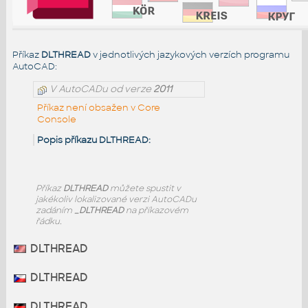
Příkaz
DLTHREAD
v jednotlivých jazykových verzích programu
AutoCAD:
V AutoCADu od verze
2011
Příkaz není obsažen v Core
Console
Popis příkazu DLTHREAD:
Příkaz
DLTHREAD
můžete spustit v
jakékoliv lokalizované verzi AutoCADu
zadáním
_DLTHREAD
na příkazovém
řádku.
DLTHREAD
DLTHREAD
DLTHREAD