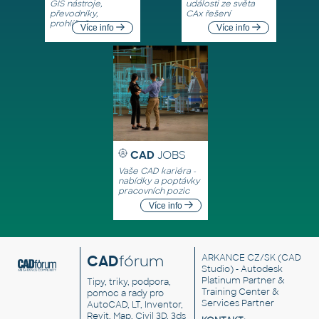
GIS nástroje,
události ze světa
převodníky,
CAx řešení
prohlížeče
Více info
Více info
CAD
JOBS
Vaše CAD kariéra -
nabídky a poptávky
pracovních pozic
Více info
CAD
fórum
ARKANCE CZ/SK
(CAD
Studio) - Autodesk
Platinum Partner &
Tipy, triky, podpora,
Training Center &
pomoc a rady pro
Services Partner
AutoCAD, LT, Inventor,
Revit, Map, Civil 3D, 3ds