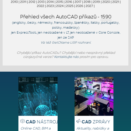
2010
|
2011
|
2012
|
2013
|
2014
|
2015
|
2016
|
2017
|
2018
|
2019
|
2020
|
2021
|
2022
|
2023
|
2024
|
2025
|
2026
|
2027
|
Přehled všech AutoCAD příkazů -
1590
(anglicky, česky, německy, francouzsky, španělsky, italsky, portugalsky,
polsky, maďarsky)
jen
ExpressTools
, jen
neobsažené v LT
, jen
neobsažené v Core Console
,
jen
ze SAP
Viz též
GetCName
LISP rozhraní.
Chybějící příkaz AutoCADu? Chybějící nebo nesprávný překlad
cizojazyčné verze?
Kontaktujte nás
prosím pro opravu.
CAD
NÁSTROJE
CAD
ZPRÁVY
Online CAD, BIM a
Aktuality, nabídky a