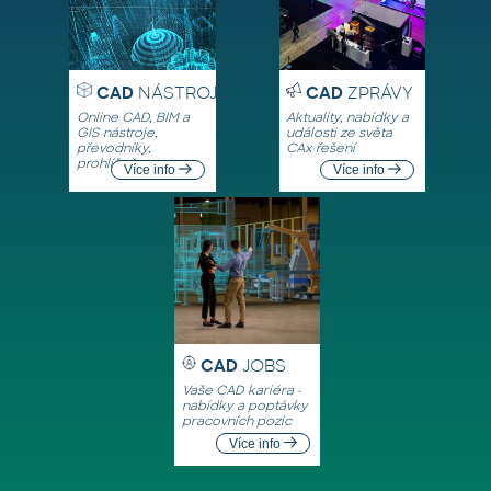
CAD
NÁSTROJE
CAD
ZPRÁVY
Online CAD, BIM a
Aktuality, nabídky a
GIS nástroje,
události ze světa
převodníky,
CAx řešení
prohlížeče
Více info
Více info
CAD
JOBS
Vaše CAD kariéra -
nabídky a poptávky
pracovních pozic
Více info