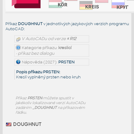
Příkaz
DOUGHNUT
v jednotlivých jazykových verzích programu
AutoCAD:
V AutoCADu od verze
≤ R12
Kategorie příkazu:
kreslicí
• příkaz bez dialogu
Nápověda (2027):
PRSTEN
Popis příkazu PRSTEN:
Kreslí vyplněný prsten nebo kruh
Příkaz
PRSTEN
můžete spustit v
jakékoliv lokalizované verzi AutoCADu
zadáním
_DOUGHNUT
na příkazovém
řádku.
DOUGHNUT