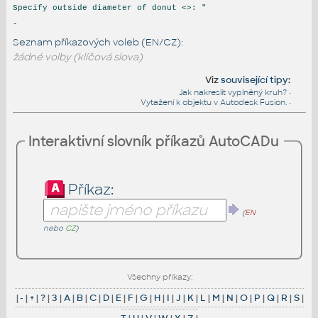
Specify outside diameter of donut <>: "
-
Seznam příkazových voleb (EN/CZ):
žádné volby (klíčová slova)
Viz
související tipy
:
Jak nakreslit vyplněný kruh?
•
Vytažení k objektu v Autodesk Fusion.
•
Interaktivní slovník příkazů AutoCADu
Příkaz:
(
EN
nebo
CZ
)
Všechny příkazy:
|
-
|
+
|
?
|
3
|
A
|
B
|
C
|
D
|
E
|
F
|
G
|
H
|
I
|
J
|
K
|
L
|
M
|
N
|
O
|
P
|
Q
|
R
|
S
|