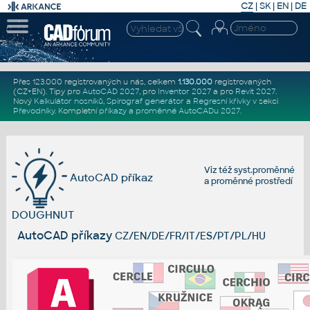
CZ
|
SK
|
EN
|
DE
Přes 123.000 registrovaných u nás, celkem
1.130.000
registrovaných
(CZ+EN)
. Tipy pro
AutoCAD 2027
, pro
Inventor 2027
a pro
Revit 2027
.
Nový
Kalkulátor nosníků
,
Spirograf generátor
a
Regresní křivky
v sekci
Převodníky
.
Kompletní
příkazy
a
proměnné AutoCADu 2027
.
Viz též
syst.proměnné
AutoCAD příkaz
a
proměnné prostředí
DOUGHNUT
AutoCAD příkazy
CZ/EN/DE/FR/IT/ES/PT/PL/HU