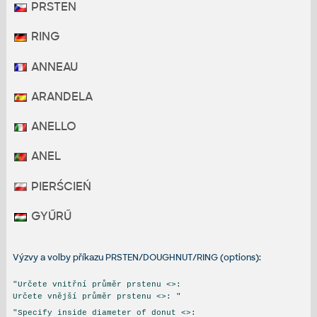
PRSTEN
RING
ANNEAU
ARANDELA
ANELLO
ANEL
PIERŚCIEŃ
GYŰRŰ
Výzvy a volby příkazu PRSTEN/DOUGHNUT/RING (options):
"Určete vnitřní průměr prstenu <>:
Určete vnější průměr prstenu <>: "
"Specify inside diameter of donut <>: