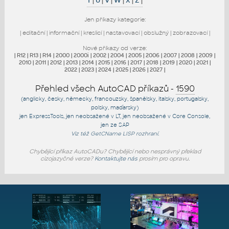
T
|
U
|
V
|
W
|
X
|
Z
|
Jen příkazy kategorie:
|
editační
|
informační
|
kreslicí
|
nastavovací
|
obslužný
|
zobrazovací
|
Nové příkazy od verze:
|
R12
|
R13
|
R14
|
2000
|
2000i
|
2002
|
2004
|
2005
|
2006
|
2007
|
2008
|
2009
|
2010
|
2011
|
2012
|
2013
|
2014
|
2015
|
2016
|
2017
|
2018
|
2019
|
2020
|
2021
|
2022
|
2023
|
2024
|
2025
|
2026
|
2027
|
Přehled všech AutoCAD příkazů -
1590
(anglicky, česky, německy, francouzsky, španělsky, italsky, portugalsky,
polsky, maďarsky)
jen
ExpressTools
, jen
neobsažené v LT
, jen
neobsažené v Core Console
,
jen
ze SAP
Viz též
GetCName
LISP rozhraní.
Chybějící příkaz AutoCADu? Chybějící nebo nesprávný překlad
cizojazyčné verze?
Kontaktujte nás
prosím pro opravu.