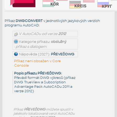
Příkaz
DWGCONVERT
v jednotlivých jazykových verzích
programu AutoCAD:
V AutoCADu od verze
2012
Kategorie příkazu:
obslužný
• příkaz s dialogem
Nápověda (2027):
PŘEVEĎDWG
Příkaz není obsažen v Core
Console
Popis příkazu PŘEVEĎDWG:
Převádí formát DWG výkresů (příkaz
DWG TrueView a Subscription
Advantage Pack AutoCADu 2011 a
verze 2012)
Příkaz
PŘEVEĎDWG
můžete spustit v
jakékoliv lokalizované verzi AutoCADu