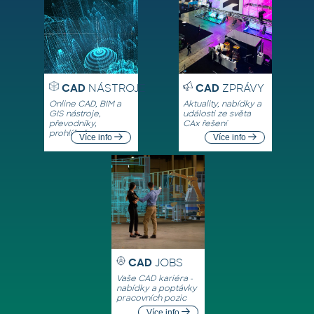
CAD
NÁSTROJE
CAD
ZPRÁVY
Online CAD, BIM a
Aktuality, nabídky a
GIS nástroje,
události ze světa
převodníky,
CAx řešení
prohlížeče
Více info
Více info
CAD
JOBS
Vaše CAD kariéra -
nabídky a poptávky
pracovních pozic
Více info