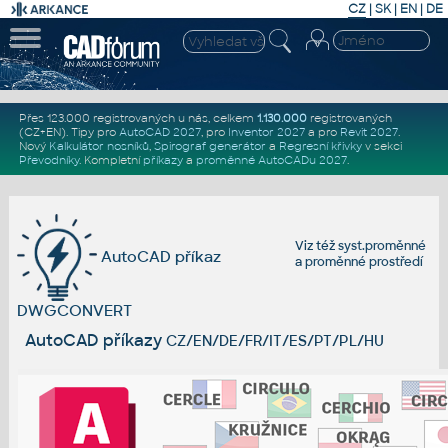
CZ
|
SK
|
EN
|
DE
Přes 123.000 registrovaných u nás, celkem
1.130.000
registrovaných
(CZ+EN)
. Tipy pro
AutoCAD 2027
, pro
Inventor 2027
a pro
Revit 2027
.
Nový
Kalkulátor nosníků
,
Spirograf generátor
a
Regresní křivky
v sekci
Převodníky
.
Kompletní
příkazy
a
proměnné AutoCADu 2027
.
Viz též
syst.proměnné
AutoCAD příkaz
a
proměnné prostředí
DWGCONVERT
AutoCAD příkazy
CZ/EN/DE/FR/IT/ES/PT/PL/HU