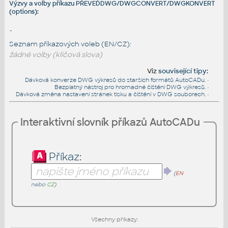
Výzvy a volby příkazu PŘEVEĎDWG/DWGCONVERT/DWGKONVERT
(options):
-
Seznam příkazových voleb (EN/CZ):
žádné volby (klíčová slova)
Viz
související tipy
:
Dávková konverze DWG výkresů do starších formátů AutoCADu.
•
Bezplatný nástroj pro hromadné čištění DWG výkresů.
•
Dávková změna nastavení stránek tisku a čištění v DWG souborech.
•
Interaktivní slovník příkazů AutoCADu
Příkaz:
(
EN
nebo
CZ
)
Všechny příkazy: