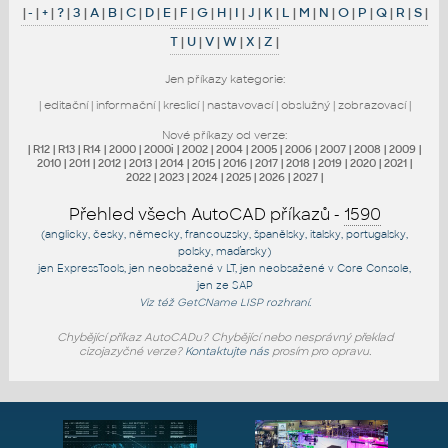
|
-
|
+
|
?
|
3
|
A
|
B
|
C
|
D
|
E
|
F
|
G
|
H
|
I
|
J
|
K
|
L
|
M
|
N
|
O
|
P
|
Q
|
R
|
S
|
T
|
U
|
V
|
W
|
X
|
Z
|
Jen příkazy kategorie:
|
editační
|
informační
|
kreslicí
|
nastavovací
|
obslužný
|
zobrazovací
|
Nové příkazy od verze:
|
R12
|
R13
|
R14
|
2000
|
2000i
|
2002
|
2004
|
2005
|
2006
|
2007
|
2008
|
2009
|
2010
|
2011
|
2012
|
2013
|
2014
|
2015
|
2016
|
2017
|
2018
|
2019
|
2020
|
2021
|
2022
|
2023
|
2024
|
2025
|
2026
|
2027
|
Přehled všech AutoCAD příkazů -
1590
(anglicky, česky, německy, francouzsky, španělsky, italsky, portugalsky,
polsky, maďarsky)
jen
ExpressTools
, jen
neobsažené v LT
, jen
neobsažené v Core Console
,
jen
ze SAP
Viz též
GetCName
LISP rozhraní.
Chybějící příkaz AutoCADu? Chybějící nebo nesprávný překlad
cizojazyčné verze?
Kontaktujte nás
prosím pro opravu.