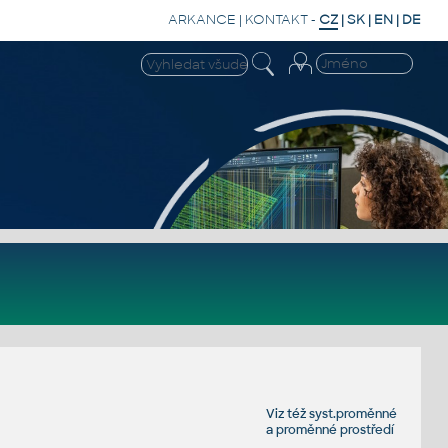
ARKANCE
|
KONTAKT
-
CZ
|
SK
|
EN
|
DE
Viz též
syst.proměnné
a
proměnné prostředí