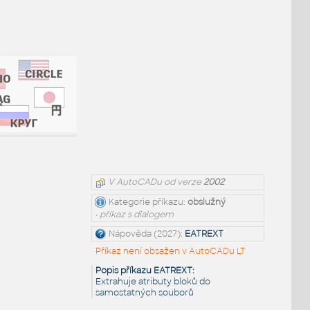
V AutoCADu od verze
2002
Kategorie příkazu:
obslužný
• příkaz s dialogem
Nápověda (2027):
EATREXT
Příkaz není obsažen v AutoCADu LT
Popis příkazu EATREXT:
Extrahuje atributy bloků do
samostatných souborů