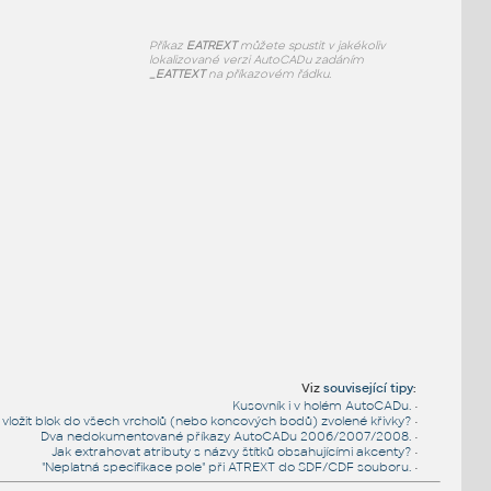
Příkaz
EATREXT
můžete spustit v jakékoliv
lokalizované verzi AutoCADu zadáním
_EATTEXT
na příkazovém řádku.
Viz
související tipy
:
Kusovník i v holém AutoCADu.
•
 vložit blok do všech vrcholů (nebo koncových bodů) zvolené křivky?
•
Dva nedokumentované příkazy AutoCADu 2006/2007/2008.
•
Jak extrahovat atributy s názvy štítků obsahujícími akcenty?
•
"Neplatná specifikace pole" při ATREXT do SDF/CDF souboru.
•