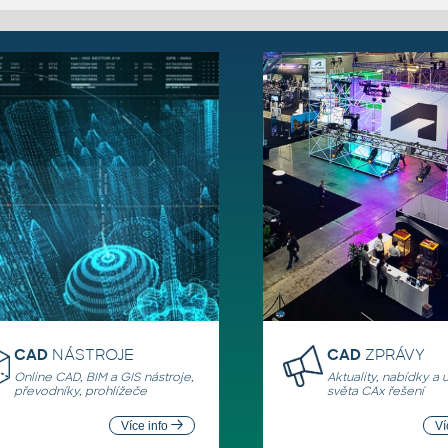
CAD
NÁSTROJE
CAD
ZPRÁVY
Online CAD, BIM a GIS nástroje,
Aktuality, nabídky a 
převodníky, prohlížeče
světa CAx řešení
Více info
Ví