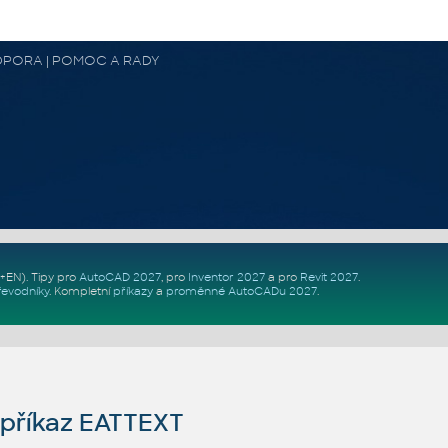
 PODPORA | POMOC A RADY
Z+EN)
. Tipy pro
AutoCAD 2027
, pro
Inventor 2027
a pro
Revit 2027
.
řevodníky
.
Kompletní
příkazy
a
proměnné AutoCADu 2027
.
příkaz EATTEXT