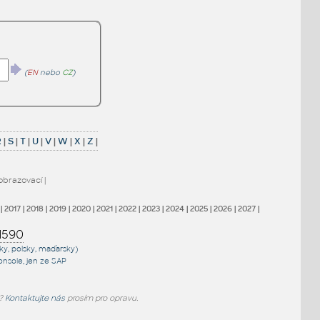
(
EN
nebo
CZ
)
R
|
S
|
T
|
U
|
V
|
W
|
X
|
Z
|
obrazovací
|
|
2017
|
2018
|
2019
|
2020
|
2021
|
2022
|
2023
|
2024
|
2025
|
2026
|
2027
|
1590
sky, polsky, maďarsky)
onsole
, jen
ze SAP
e?
Kontaktujte nás
prosím pro opravu.