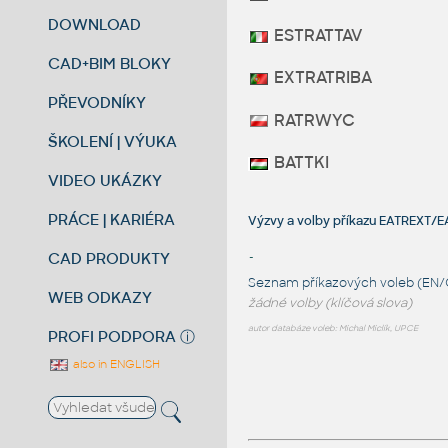
DOWNLOAD
ESTRATTAV
CAD+BIM BLOKY
EXTRATRIBA
PŘEVODNÍKY
RATRWYC
ŠKOLENÍ | VÝUKA
BATTKI
VIDEO UKÁZKY
PRÁCE | KARIÉRA
Výzvy a volby příkazu EATREXT/E
CAD PRODUKTY
-
Seznam příkazových voleb (EN/
WEB ODKAZY
žádné volby (klíčová slova)
autor databáze voleb: Michal Miclík, UPCE
PROFI PODPORA
ⓘ
also in ENGLISH