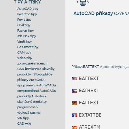
TIPY A TRIKY
AutoCAD tipy
AutoCAD příkazy
CZ/EN/
Inventor tipy
Revit tipy
Civil tipy
Fusion tipy
3ds Max tipy
Vault tipy
Be.Smart tipy
CAM tipy
video-tipy
zprovoznění licencí
Příkaz
EATTEXT
v jednotlivých 
CAD konverze a slovníky
produkty - SP,kódy,klíče
EATTEXT
příkazy AutoCADu
sys.proměnné AutoCADu
EATREXT
env.proměnné AutoCADu
produkty Autodesk
ukončené produkty
EATTEXT
programování
výuková pásma
EXTATTBE
VIP tipy
CAD wiki
ATREXTM