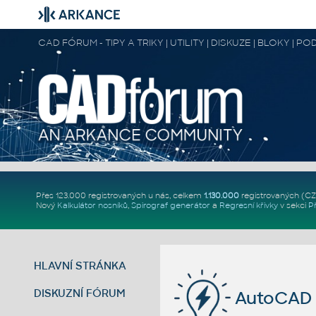
CAD FÓRUM - TIPY A TRIKY | UTILITY | DISKUZE | BLOKY |
Přes 123.000 registrovaných u nás, celkem
1.130.000
registrovaných (C
Nový
Kalkulátor nosníků
,
Spirograf generátor
a
Regresní křivky
v sekci
P
HLAVNÍ STRÁNKA
DISKUZNÍ FÓRUM
AutoCAD 