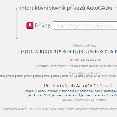
Interaktivní slovník příkazů AutoCADu
Příkaz:
Všechny příkazy:
|
-
|
+
|
?
|
3
|
A
|
B
|
C
|
D
|
E
|
F
|
G
|
H
|
I
|
J
|
K
|
L
|
M
|
N
|
O
|
P
|
Q
|
Jen příkazy kategorie:
|
editační
|
informační
|
kreslicí
|
nastavovací
|
obslužný
|
z
Nové příkazy od verze:
2002
|
2004
|
2005
|
2006
|
2007
|
2008
|
2009
|
2010
|
2011
|
2012
|
2013
|
2014
|
2015
|
2016
Přehled všech AutoCAD příkazů -
(anglicky, česky, německy, francouzsky, španělsky, italsky, portugal
jen
ExpressTools
, jen
neobsažené v LT
, jen
neobsažené v Core C
Viz též
GetCName
LISP rozhraní.
Chybějící příkaz AutoCADu? Chybějící nebo nesprávný překlad cizojazyčné verz