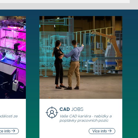
CAD
JOBS
události ze
Vaše CAD kariéra - nabídky a
poptávky pracovních pozic
ce info
Více info