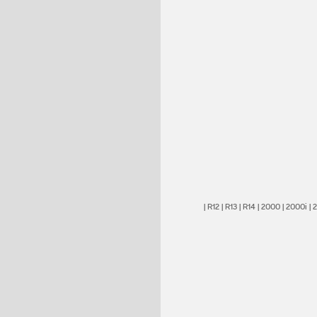
|
R12
|
R13
|
R14
|
2000
|
2000i
|