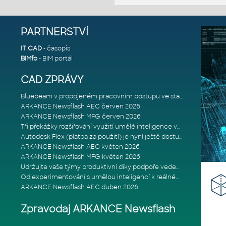
PARTNERSTVÍ
IT CAD
- časopis
BIMfo
- BIM portál
CAD ZPRÁVY
Bluebeam v propojeném pracovním postupu ve stavebnictví: Proč je int
ARKANCE Newsflash AEC červen 2026
ARKANCE Newsflash MFG červen 2026
Tři překážky rozšiřování využití umělé inteligence ve stavebním prům
Autodesk Flex (platba za použití) je nyní ještě dostupnější
ARKANCE Newsflash AEC květen 2026
ARKANCE Newsflash MFG květen 2026
Udržujte vaše týmy produktivní díky podpoře vedené odborníky
Od experimentování s umělou inteligencí k reálnému dopadu na podniká
ARKANCE Newsflash AEC duben 2026
Zpravodaj ARKANCE Newsflash