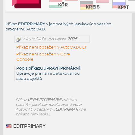
Příkaz
EDITPRIMARY
v jednotlivých jazykových verzích
programu AutoCAD:
V AutoCADu od verze
2026
Příkaz není obsažen v AutoCADu LT
Příkaz není obsažen v Core
Console
Popis příkazu UPRAVITPRIMÁRNÍ:
Upravuje primární detekovanou
sadu objektů
Příkaz
UPRAVITPRIMÁRNÍ
můžete
spustit v jakékoliv lokalizované verzi
AutoCADu zadáním
_EDITPRIMARY
na
příkazovém řádku.
EDITPRIMARY