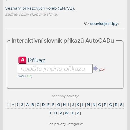
-
Seznam příkazových voleb (EN/CZ):
žádné volby (klíčová slova)
Viz
související tipy
:
Interaktivní slovník příkazů AutoCADu
Příkaz:
(
EN
nebo
CZ
)
Všechny příkazy:
|
-
|
+
|
?
|
3
|
A
|
B
|
C
|
D
|
E
|
F
|
G
|
H
|
I
|
J
|
K
|
L
|
M
|
N
|
O
|
P
|
Q
|
R
|
S
|
T
|
U
|
V
|
W
|
X
|
Z
|
Jen příkazy kategorie: