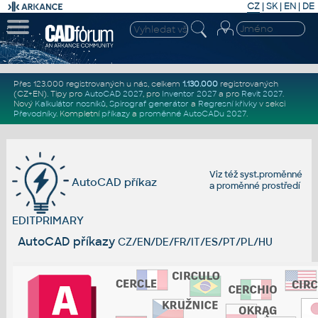
CZ
|
SK
|
EN
|
DE
Přes 123.000 registrovaných u nás, celkem
1.130.000
registrovaných
(CZ+EN)
. Tipy pro
AutoCAD 2027
, pro
Inventor 2027
a pro
Revit 2027
.
Nový
Kalkulátor nosníků
,
Spirograf generátor
a
Regresní křivky
v sekci
Převodníky
.
Kompletní
příkazy
a
proměnné AutoCADu 2027
.
Viz též
syst.proměnné
AutoCAD příkaz
a
proměnné prostředí
EDITPRIMARY
AutoCAD příkazy
CZ/EN/DE/FR/IT/ES/PT/PL/HU