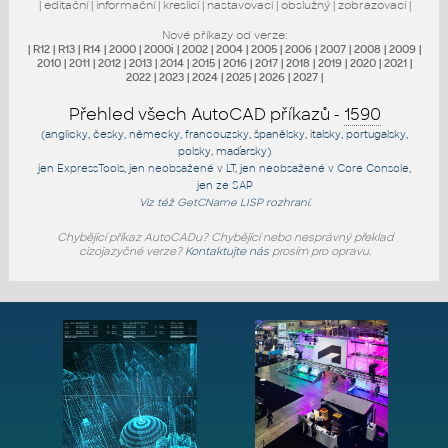
|
editační
|
informační
|
kreslicí
|
nastavovací
|
obslužný
|
zobrazovací
|
Nové příkazy od verze:
|
R12
|
R13
|
R14
|
2000
|
2000i
|
2002
|
2004
|
2005
|
2006
|
2007
|
2008
|
2009
|
2010
|
2011
|
2012
|
2013
|
2014
|
2015
|
2016
|
2017
|
2018
|
2019
|
2020
|
2021
|
2022
|
2023
|
2024
|
2025
|
2026
|
2027
|
Přehled všech AutoCAD příkazů -
1590
(anglicky, česky, německy, francouzsky, španělsky, italsky, portugalsky,
polsky, maďarsky)
jen
ExpressTools
, jen
neobsažené v LT
, jen
neobsažené v Core Console
,
jen
ze SAP
Viz též
GetCName
LISP rozhraní.
Chybějící příkaz AutoCADu? Chybějící nebo nesprávný překlad
cizojazyčné verze?
Kontaktujte nás
prosím pro opravu.