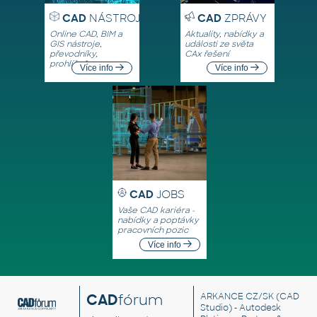
CAD
NÁSTROJE
CAD
ZPRÁVY
Online CAD, BIM a
Aktuality, nabídky a
GIS nástroje,
události ze světa
převodníky,
CAx řešení
prohlížeče
Více info
Více info
CAD
JOBS
Vaše CAD kariéra -
nabídky a poptávky
pracovních pozic
Více info
CAD
fórum
ARKANCE CZ/SK
(CAD
Studio) - Autodesk