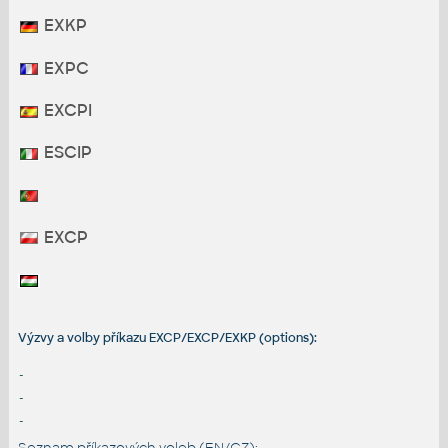
EXKP
EXPC
EXCPI
ESCIP
EXCP
Výzvy a volby příkazu EXCP/EXCP/EXKP (options):
-
-
-
Seznam příkazových voleb (EN/CZ):