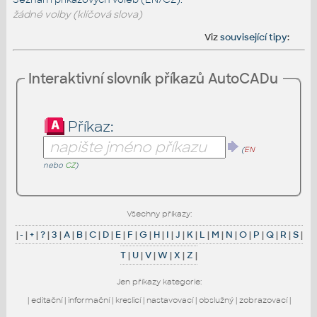
žádné volby (klíčová slova)
Viz
související tipy
:
Interaktivní slovník příkazů AutoCADu
Příkaz:
(
EN
nebo
CZ
)
Všechny příkazy:
|
-
|
+
|
?
|
3
|
A
|
B
|
C
|
D
|
E
|
F
|
G
|
H
|
I
|
J
|
K
|
L
|
M
|
N
|
O
|
P
|
Q
|
R
|
S
|
T
|
U
|
V
|
W
|
X
|
Z
|
Jen příkazy kategorie:
|
editační
|
informační
|
kreslicí
|
nastavovací
|
obslužný
|
zobrazovací
|