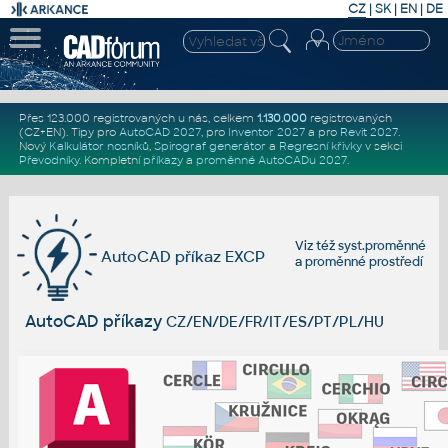
CZ
|
SK
|
EN
|
DE
Přes 123.000 registrovaných u nás, celkem
1.130.000
registrovaných
(CZ+EN)
. Tipy pro
AutoCAD 2027
, pro
Inventor 2027
a pro
Revit 2027
.
Nový
Kalkulátor nosníků
,
Spirograf generátor
a
Regresní křivky
v sekci
Převodníky
.
Kompletní
příkazy
a
proměnné AutoCADu 2027
.
Viz též
syst.proměnné
AutoCAD příkaz EXCP
a
proměnné prostředí
AutoCAD příkazy
CZ/EN/DE/FR/IT/ES/PT/PL/HU