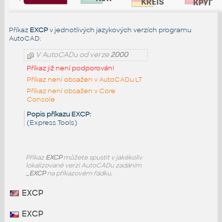
Příkaz
EXCP
v jednotlivých jazykových verzích programu
AutoCAD:
V AutoCADu od verze
2000
Příkaz již není podporován!
Příkaz není obsažen v AutoCADu LT
Příkaz není obsažen v Core
Console
Popis příkazu EXCP:
(Express Tools)
Příkaz
EXCP
můžete spustit v jakékoliv
lokalizované verzi AutoCADu zadáním
_EXCP
na příkazovém řádku.
EXCP
EXCP