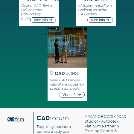
Online CAD, BIM a
Aktuality, nabídky a
GIS nástroje,
události ze světa
převodníky,
CAx řešení
prohlížeče
Více info
Více info
CAD
JOBS
Vaše CAD kariéra -
nabídky a poptávky
pracovních pozic
Více info
CAD
fórum
ARKANCE CZ/SK
(CAD
Studio) - Autodesk
Platinum Partner &
Tipy, triky, podpora,
Training Center &
pomoc a rady pro