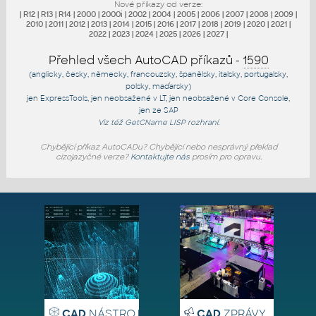
Nové příkazy od verze:
|
R12
|
R13
|
R14
|
2000
|
2000i
|
2002
|
2004
|
2005
|
2006
|
2007
|
2008
|
2009
|
2010
|
2011
|
2012
|
2013
|
2014
|
2015
|
2016
|
2017
|
2018
|
2019
|
2020
|
2021
|
2022
|
2023
|
2024
|
2025
|
2026
|
2027
|
Přehled všech AutoCAD příkazů -
1590
(anglicky, česky, německy, francouzsky, španělsky, italsky, portugalsky,
polsky, maďarsky)
jen
ExpressTools
, jen
neobsažené v LT
, jen
neobsažené v Core Console
,
jen
ze SAP
Viz též
GetCName
LISP rozhraní.
Chybějící příkaz AutoCADu? Chybějící nebo nesprávný překlad
cizojazyčné verze?
Kontaktujte nás
prosím pro opravu.
CAD
NÁSTROJE
CAD
ZPRÁVY