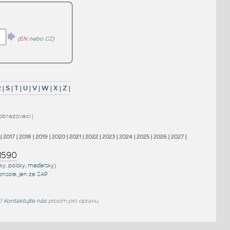
(
EN
nebo
CZ
)
R
|
S
|
T
|
U
|
V
|
W
|
X
|
Z
|
obrazovací
|
|
2017
|
2018
|
2019
|
2020
|
2021
|
2022
|
2023
|
2024
|
2025
|
2026
|
2027
|
1590
sky, polsky, maďarsky)
onsole
, jen
ze SAP
e?
Kontaktujte nás
prosím pro opravu.