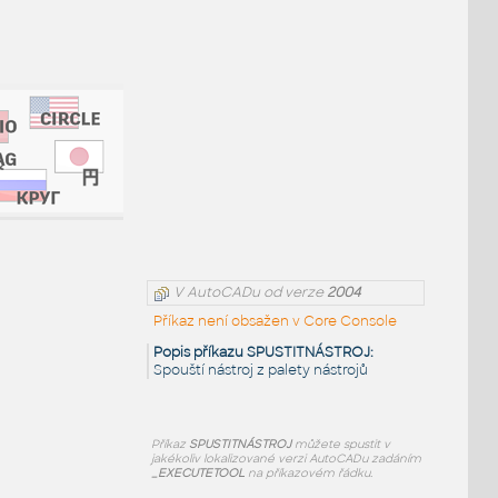
V AutoCADu od verze
2004
Příkaz není obsažen v Core Console
Popis příkazu SPUSTITNÁSTROJ:
Spouští nástroj z palety nástrojů
Příkaz
SPUSTITNÁSTROJ
můžete spustit v
jakékoliv lokalizované verzi AutoCADu zadáním
_EXECUTETOOL
na příkazovém řádku.