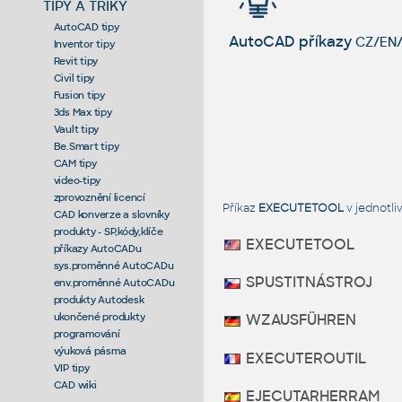
TIPY A TRIKY
AutoCAD tipy
AutoCAD příkazy
CZ/EN/
Inventor tipy
Revit tipy
Civil tipy
Fusion tipy
3ds Max tipy
Vault tipy
Be.Smart tipy
CAM tipy
video-tipy
zprovoznění licencí
Příkaz
EXECUTETOOL
v jednotl
CAD konverze a slovníky
produkty - SP,kódy,klíče
EXECUTETOOL
příkazy AutoCADu
sys.proměnné AutoCADu
SPUSTITNÁSTROJ
env.proměnné AutoCADu
produkty Autodesk
ukončené produkty
WZAUSFÜHREN
programování
výuková pásma
EXECUTEROUTIL
VIP tipy
CAD wiki
EJECUTARHERRAM