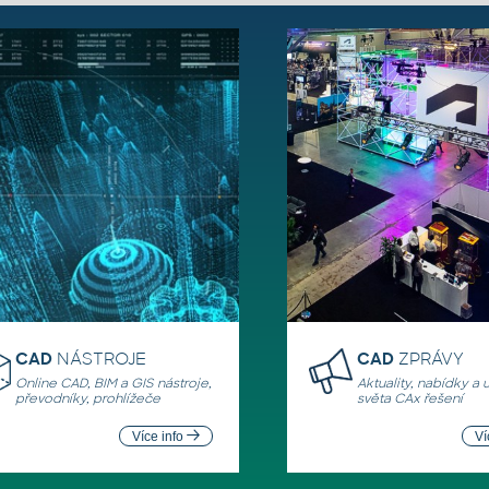
CAD
NÁSTROJE
CAD
ZPRÁVY
Online CAD, BIM a GIS nástroje,
Aktuality, nabídky a 
převodníky, prohlížeče
světa CAx řešení
Více info
Ví