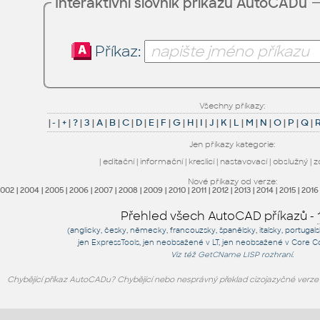
Interaktivní slovník příkazů AutoCADu
Příkaz:
Všechny příkazy:
|
-
|
+
|
?
|
3
|
A
|
B
|
C
|
D
|
E
|
F
|
G
|
H
|
I
|
J
|
K
|
L
|
M
|
N
|
O
|
P
|
Q
|
Jen příkazy kategorie:
|
editační
|
informační
|
kreslicí
|
nastavovací
|
obslužný
|
z
Nové příkazy od verze:
2002
|
2004
|
2005
|
2006
|
2007
|
2008
|
2009
|
2010
|
2011
|
2012
|
2013
|
2014
|
2015
|
2016
Přehled všech AutoCAD příkazů -
(anglicky, česky, německy, francouzsky, španělsky, italsky, portugal
jen
ExpressTools
, jen
neobsažené v LT
, jen
neobsažené v Core C
Viz též
GetCName
LISP rozhraní.
Chybějící příkaz AutoCADu? Chybějící nebo nesprávný překlad cizojazyčné verz