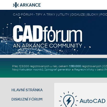
CAD FÓRUM - TIPY A TRIKY | UTILITY | DISKUZE | BLOKY |
Přes 123.000 registrovaných u nás, celkem
1.130.000
registrovaných (C
Nový
Kalkulátor nosníků
,
Spirograf generátor
a
Regresní křivky
v sekci
P
HLAVNÍ STRÁNKA
DISKUZNÍ FÓRUM
AutoCAD 