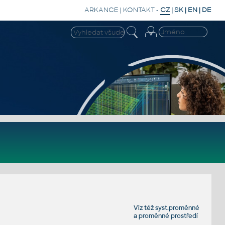
ARKANCE
|
KONTAKT
-
CZ
|
SK
|
EN
|
DE
Viz též
syst.proměnné
a
proměnné prostředí