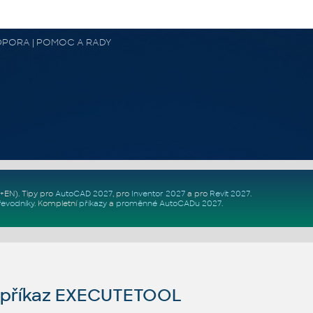
 PODPORA | POMOC A RADY
Z+EN)
. Tipy pro
AutoCAD 2027
, pro
Inventor 2027
a pro
Revit 2027
.
řevodníky
.
Kompletní
příkazy
a
proměnné AutoCADu 2027
.
příkaz EXECUTETOOL