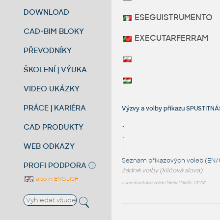
DOWNLOAD
ESEGUISTRUMENTO
CAD+BIM BLOKY
EXECUTARFERRAM
PŘEVODNÍKY
ŠKOLENÍ | VÝUKA
VIDEO UKÁZKY
PRÁCE | KARIÉRA
Výzvy a volby příkazu SPUSTI
CAD PRODUKTY
-
-
WEB ODKAZY
-
Seznam příkazových voleb (EN/
PROFI PODPORA
ⓘ
žádné volby (klíčová slova)
also in ENGLISH
autor databáze voleb: Michal Miclík, UPCE