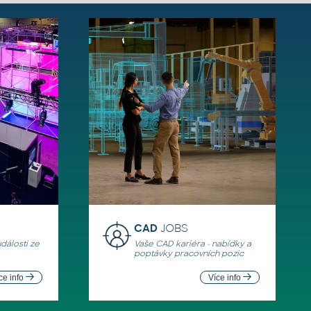
CAD
JOBS
události ze
Vaše CAD kariéra - nabídky a
poptávky pracovních pozic
ce info
Více info