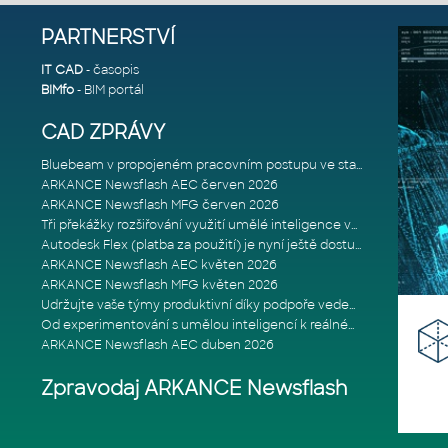
PARTNERSTVÍ
IT CAD
- časopis
BIMfo
- BIM portál
CAD ZPRÁVY
Bluebeam v propojeném pracovním postupu ve stavebnictví: Proč je int
ARKANCE Newsflash AEC červen 2026
ARKANCE Newsflash MFG červen 2026
Tři překážky rozšiřování využití umělé inteligence ve stavebním prům
Autodesk Flex (platba za použití) je nyní ještě dostupnější
ARKANCE Newsflash AEC květen 2026
ARKANCE Newsflash MFG květen 2026
Udržujte vaše týmy produktivní díky podpoře vedené odborníky
Od experimentování s umělou inteligencí k reálnému dopadu na podniká
ARKANCE Newsflash AEC duben 2026
Zpravodaj ARKANCE Newsflash