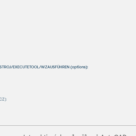
TNÁSTROJ/EXECUTETOOL/WZAUSFÜHREN (options):
CZ):