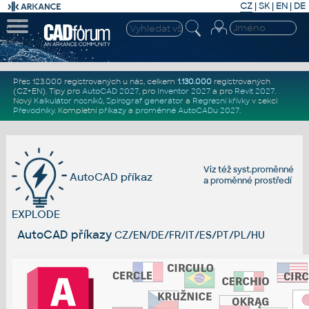
CZ
|
SK
|
EN
|
DE
Přes 123.000 registrovaných u nás, celkem
1.130.000
registrovaných
(CZ+EN)
. Tipy pro
AutoCAD 2027
, pro
Inventor 2027
a pro
Revit 2027
.
Nový
Kalkulátor nosníků
,
Spirograf generátor
a
Regresní křivky
v sekci
Převodníky
.
Kompletní
příkazy
a
proměnné AutoCADu 2027
.
Viz též
syst.proměnné
AutoCAD příkaz
a
proměnné prostředí
EXPLODE
AutoCAD příkazy
CZ/EN/DE/FR/IT/ES/PT/PL/HU