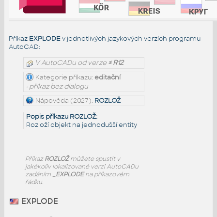
Příkaz
EXPLODE
v jednotlivých jazykových verzích programu
AutoCAD:
V AutoCADu od verze
≤ R12
Kategorie příkazu:
editační
• příkaz bez dialogu
Nápověda (2027):
ROZLOŽ
Popis příkazu ROZLOŽ:
Rozloží objekt na jednodušší entity
Příkaz
ROZLOŽ
můžete spustit v
jakékoliv lokalizované verzi AutoCADu
zadáním
_EXPLODE
na příkazovém
řádku.
EXPLODE