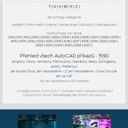
T
|
U
|
V
|
W
|
X
|
Z
|
Jen příkazy kategorie:
|
editační
|
informační
|
kreslicí
|
nastavovací
|
obslužný
|
zobrazovací
|
Nové příkazy od verze:
|
R12
|
R13
|
R14
|
2000
|
2000i
|
2002
|
2004
|
2005
|
2006
|
2007
|
2008
|
2009
|
2010
|
2011
|
2012
|
2013
|
2014
|
2015
|
2016
|
2017
|
2018
|
2019
|
2020
|
2021
|
2022
|
2023
|
2024
|
2025
|
2026
|
2027
|
Přehled všech AutoCAD příkazů -
1590
(anglicky, česky, německy, francouzsky, španělsky, italsky, portugalsky,
polsky, maďarsky)
jen
ExpressTools
, jen
neobsažené v LT
, jen
neobsažené v Core Console
,
jen
ze SAP
Viz též
GetCName
LISP rozhraní.
Chybějící příkaz AutoCADu? Chybějící nebo nesprávný překlad
cizojazyčné verze?
Kontaktujte nás
prosím pro opravu.