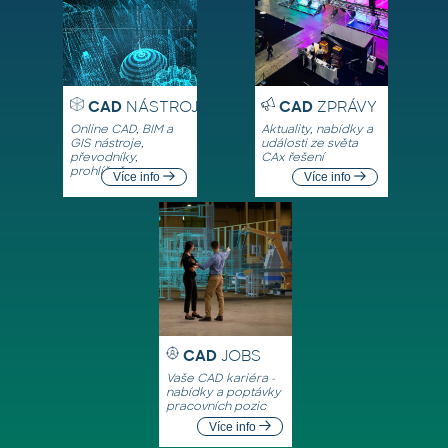
CAD
NÁSTROJE
CAD
ZPRÁVY
Online CAD, BIM a
Aktuality, nabídky a
GIS nástroje,
události ze světa
převodníky,
CAx řešení
prohlížeče
Více info
Více info
CAD
JOBS
Vaše CAD kariéra -
nabídky a poptávky
pracovních pozic
Více info