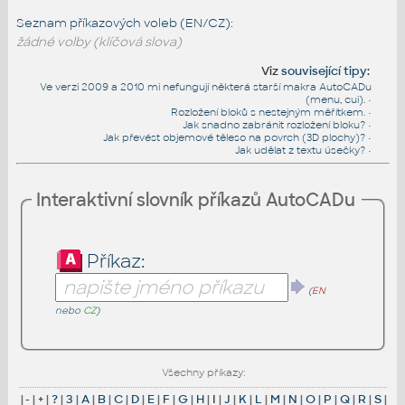
Seznam příkazových voleb (EN/CZ):
žádné volby (klíčová slova)
Viz
související tipy
:
Ve verzi 2009 a 2010 mi nefungují některá starší makra AutoCADu
(menu, cui).
•
Rozložení bloků s nestejným měřítkem.
•
Jak snadno zabránit rozložení bloku?
•
Jak převést objemové těleso na povrch (3D plochy)?
•
Jak udělat z textu úsečky?
•
Interaktivní slovník příkazů AutoCADu
Příkaz:
(
EN
nebo
CZ
)
Všechny příkazy:
|
-
|
+
|
?
|
3
|
A
|
B
|
C
|
D
|
E
|
F
|
G
|
H
|
I
|
J
|
K
|
L
|
M
|
N
|
O
|
P
|
Q
|
R
|
S
|