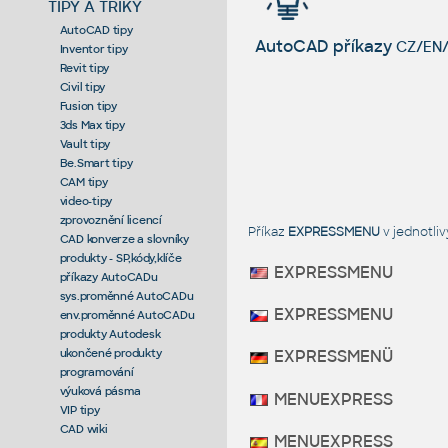
TIPY A TRIKY
AutoCAD tipy
AutoCAD příkazy
CZ/EN/
Inventor tipy
Revit tipy
Civil tipy
Fusion tipy
3ds Max tipy
Vault tipy
Be.Smart tipy
CAM tipy
video-tipy
zprovoznění licencí
Příkaz
EXPRESSMENU
v jednotli
CAD konverze a slovníky
produkty - SP,kódy,klíče
EXPRESSMENU
příkazy AutoCADu
sys.proměnné AutoCADu
EXPRESSMENU
env.proměnné AutoCADu
produkty Autodesk
ukončené produkty
EXPRESSMENÜ
programování
výuková pásma
MENUEXPRESS
VIP tipy
CAD wiki
MENUEXPRESS