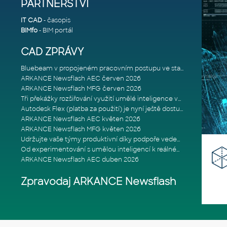
PARTNERSTVÍ
IT CAD
- časopis
BIMfo
- BIM portál
CAD ZPRÁVY
Bluebeam v propojeném pracovním postupu ve stavebnictví: Proč je int
ARKANCE Newsflash AEC červen 2026
ARKANCE Newsflash MFG červen 2026
Tři překážky rozšiřování využití umělé inteligence ve stavebním prům
Autodesk Flex (platba za použití) je nyní ještě dostupnější
ARKANCE Newsflash AEC květen 2026
ARKANCE Newsflash MFG květen 2026
Udržujte vaše týmy produktivní díky podpoře vedené odborníky
Od experimentování s umělou inteligencí k reálnému dopadu na podniká
ARKANCE Newsflash AEC duben 2026
Zpravodaj ARKANCE Newsflash