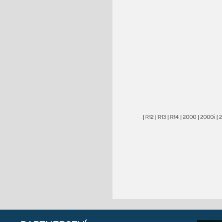
|
R12
|
R13
|
R14
|
2000
|
2000i
|