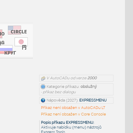
V AutoCADu od verze
2000
Kategorie příkazu:
obslužný
• příkaz bez dialogu
Nápověda (2027):
EXPRESSMENU
Příkaz není obsažen v AutoCADu LT
Příkaz není obsažen v Core Console
Popis příkazu EXPRESSMENU:
Aktivuje nabídku (menu) nástrojů
Express Tools