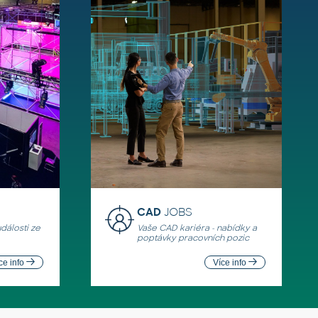
CAD
JOBS
události ze
Vaše CAD kariéra - nabídky a
poptávky pracovních pozic
ce info
Více info