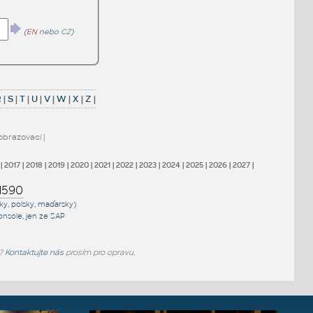
(
EN
nebo
CZ
)
R
|
S
|
T
|
U
|
V
|
W
|
X
|
Z
|
obrazovací
|
|
2017
|
2018
|
2019
|
2020
|
2021
|
2022
|
2023
|
2024
|
2025
|
2026
|
2027
|
1590
sky, polsky, maďarsky)
onsole
, jen
ze SAP
e?
Kontaktujte nás
prosím pro opravu.