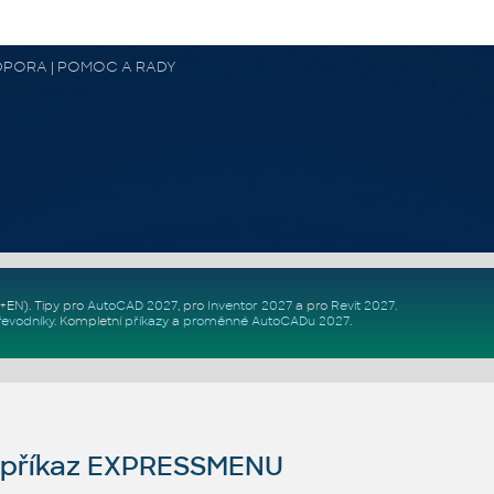
 PODPORA | POMOC A RADY
Z+EN)
. Tipy pro
AutoCAD 2027
, pro
Inventor 2027
a pro
Revit 2027
.
řevodníky
.
Kompletní
příkazy
a
proměnné AutoCADu 2027
.
příkaz EXPRESSMENU