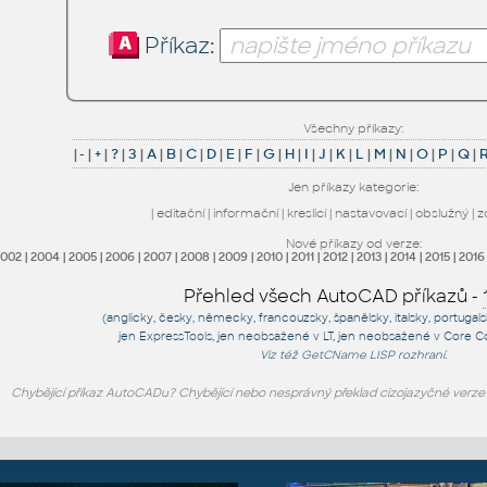
Příkaz:
Všechny příkazy:
|
-
|
+
|
?
|
3
|
A
|
B
|
C
|
D
|
E
|
F
|
G
|
H
|
I
|
J
|
K
|
L
|
M
|
N
|
O
|
P
|
Q
|
Jen příkazy kategorie:
|
editační
|
informační
|
kreslicí
|
nastavovací
|
obslužný
|
z
Nové příkazy od verze:
2002
|
2004
|
2005
|
2006
|
2007
|
2008
|
2009
|
2010
|
2011
|
2012
|
2013
|
2014
|
2015
|
2016
Přehled všech AutoCAD příkazů -
(anglicky, česky, německy, francouzsky, španělsky, italsky, portugal
jen
ExpressTools
, jen
neobsažené v LT
, jen
neobsažené v Core C
Viz též
GetCName
LISP rozhraní.
Chybějící příkaz AutoCADu? Chybějící nebo nesprávný překlad cizojazyčné verz