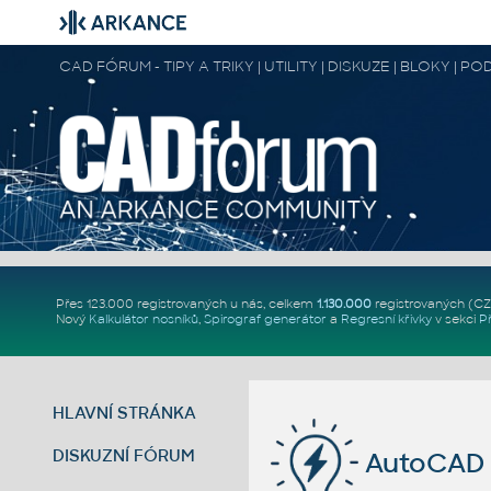
CAD FÓRUM - TIPY A TRIKY | UTILITY | DISKUZE | BLOKY |
Přes 123.000 registrovaných u nás, celkem
1.130.000
registrovaných (C
Nový
Kalkulátor nosníků
,
Spirograf generátor
a
Regresní křivky
v sekci
P
HLAVNÍ STRÁNKA
DISKUZNÍ FÓRUM
AutoCAD 