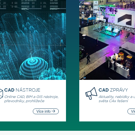
CAD
NÁSTROJE
CAD
ZPRÁVY
Online CAD, BIM a GIS nástroje,
Aktuality, nabídky a 
převodníky, prohlížeče
světa CAx řešení
Více info
Ví