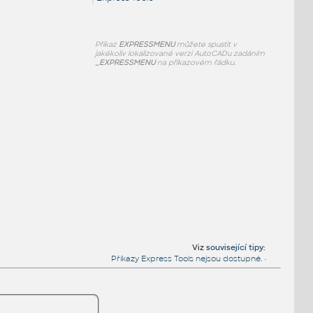
Příkaz
EXPRESSMENU
můžete spustit v
jakékoliv lokalizované verzi AutoCADu zadáním
_EXPRESSMENU
na příkazovém řádku.
Viz
související tipy
:
Příkazy Express Tools nejsou dostupné.
•