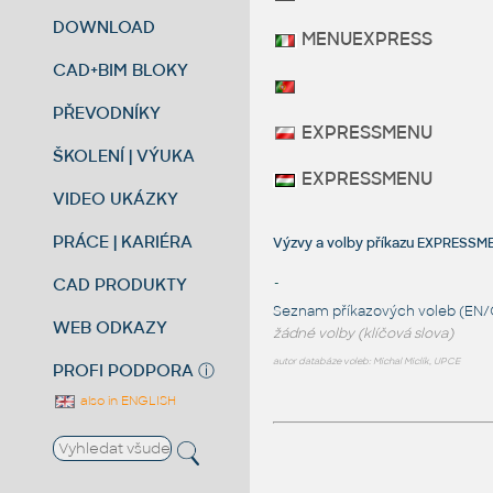
DOWNLOAD
MENUEXPRESS
CAD+BIM BLOKY
PŘEVODNÍKY
EXPRESSMENU
ŠKOLENÍ | VÝUKA
EXPRESSMENU
VIDEO UKÁZKY
PRÁCE | KARIÉRA
Výzvy a volby příkazu EXPRESS
CAD PRODUKTY
-
Seznam příkazových voleb (EN/
WEB ODKAZY
žádné volby (klíčová slova)
autor databáze voleb: Michal Miclík, UPCE
PROFI PODPORA
ⓘ
also in ENGLISH