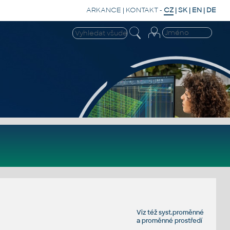
ARKANCE
|
KONTAKT
-
CZ
|
SK
|
EN
|
DE
Viz též
syst.proměnné
a
proměnné prostředí