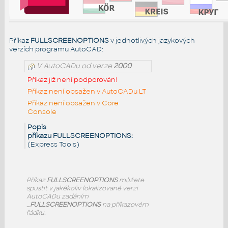
Příkaz
FULLSCREENOPTIONS
v jednotlivých jazykových
verzích programu AutoCAD:
V AutoCADu od verze
2000
Příkaz již není podporován!
Příkaz není obsažen v AutoCADu LT
Příkaz není obsažen v Core
Console
Popis
příkazu FULLSCREENOPTIONS:
(Express Tools)
Příkaz
FULLSCREENOPTIONS
můžete
spustit v jakékoliv lokalizované verzi
AutoCADu zadáním
_FULLSCREENOPTIONS
na příkazovém
řádku.