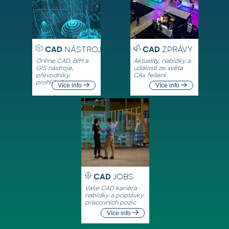
CAD
NÁSTROJE
CAD
ZPRÁVY
Online CAD, BIM a
Aktuality, nabídky a
GIS nástroje,
události ze světa
převodníky,
CAx řešení
prohlížeče
Více info
Více info
CAD
JOBS
Vaše CAD kariéra -
nabídky a poptávky
pracovních pozic
Více info