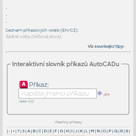
-
-
-
Seznam příkazových voleb (EN/CZ):
žádné volby (klíčová slova)
Viz
související tipy
:
Interaktivní slovník příkazů AutoCADu
Příkaz:
(
EN
nebo
CZ
)
Všechny příkazy:
|
-
|
+
|
?
|
3
|
A
|
B
|
C
|
D
|
E
|
F
|
G
|
H
|
I
|
J
|
K
|
L
|
M
|
N
|
O
|
P
|
Q
|
R
|
S
|