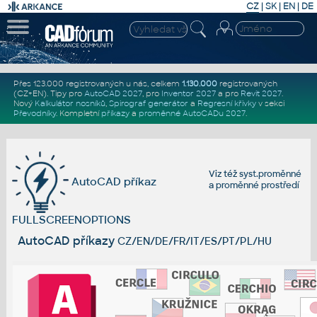
CZ
|
SK
|
EN
|
DE
Přes 123.000 registrovaných u nás, celkem
1.130.000
registrovaných
(CZ+EN)
. Tipy pro
AutoCAD 2027
, pro
Inventor 2027
a pro
Revit 2027
.
Nový
Kalkulátor nosníků
,
Spirograf generátor
a
Regresní křivky
v sekci
Převodníky
.
Kompletní
příkazy
a
proměnné AutoCADu 2027
.
Viz též
syst.proměnné
AutoCAD příkaz
a
proměnné prostředí
FULLSCREENOPTIONS
AutoCAD příkazy
CZ/EN/DE/FR/IT/ES/PT/PL/HU