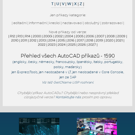
T
|
U
|
V
|
W
|
X
|
Z
|
Jen příkazy kategorie:
|
editační
|
informační
|
kreslicí
|
nastavovací
|
obslužný
|
zobrazovací
|
Nové příkazy od verze:
|
R12
|
R13
|
R14
|
2000
|
2000i
|
2002
|
2004
|
2005
|
2006
|
2007
|
2008
|
2009
|
2010
|
2011
|
2012
|
2013
|
2014
|
2015
|
2016
|
2017
|
2018
|
2019
|
2020
|
2021
|
2022
|
2023
|
2024
|
2025
|
2026
|
2027
|
Přehled všech AutoCAD příkazů -
1590
(anglicky, česky, německy, francouzsky, španělsky, italsky, portugalsky,
polsky, maďarsky)
jen
ExpressTools
, jen
neobsažené v LT
, jen
neobsažené v Core Console
,
jen
ze SAP
Viz též
GetCName
LISP rozhraní.
Chybějící příkaz AutoCADu? Chybějící nebo nesprávný překlad
cizojazyčné verze?
Kontaktujte nás
prosím pro opravu.