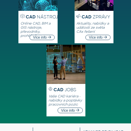
CAD
NÁSTROJE
CAD
ZPRÁVY
Online CAD, BIM a
Aktuality, nabídky a
GIS nástroje,
události ze světa
převodníky,
CAx řešení
prohlížeče
Více info
Více info
CAD
JOBS
Vaše CAD kariéra -
nabídky a poptávky
pracovních pozic
Více info