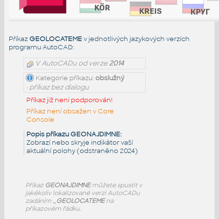
Příkaz
GEOLOCATEME
v jednotlivých jazykových verzích
programu AutoCAD:
V AutoCADu od verze
2014
Kategorie příkazu:
obslužný
• příkaz bez dialogu
Příkaz již není podporován!
Příkaz není obsažen v Core
Console
Popis příkazu GEONAJDIMNE:
Zobrazí nebo skryje indikátor vaší
aktuální polohy (odstraněno 2024)
Příkaz
GEONAJDIMNE
můžete spustit v
jakékoliv lokalizované verzi AutoCADu
zadáním
_GEOLOCATEME
na
příkazovém řádku.