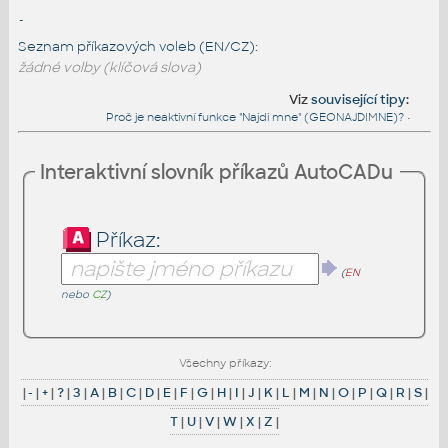
-
Seznam příkazových voleb (EN/CZ):
žádné volby (klíčová slova)
Viz
související tipy
:
Proč je neaktivní funkce "Najdi mne" (GEONAJDIMNE)?
•
Interaktivní slovník příkazů AutoCADu
Příkaz:
(
EN
nebo
CZ
)
Všechny příkazy:
|
-
|
+
|
?
|
3
|
A
|
B
|
C
|
D
|
E
|
F
|
G
|
H
|
I
|
J
|
K
|
L
|
M
|
N
|
O
|
P
|
Q
|
R
|
S
|
T
|
U
|
V
|
W
|
X
|
Z
|