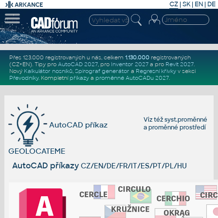
CZ
|
SK
|
EN
|
DE
Přes 123.000 registrovaných u nás, celkem
1.130.000
registrovaných
(CZ+EN)
. Tipy pro
AutoCAD 2027
, pro
Inventor 2027
a pro
Revit 2027
.
Nový
Kalkulátor nosníků
,
Spirograf generátor
a
Regresní křivky
v sekci
Převodníky
.
Kompletní
příkazy
a
proměnné AutoCADu 2027
.
Viz též
syst.proměnné
AutoCAD příkaz
a
proměnné prostředí
GEOLOCATEME
AutoCAD příkazy
CZ/EN/DE/FR/IT/ES/PT/PL/HU