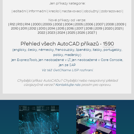
Jen příkazy kategorie:
|
editační
|
informační
|
kreslicí
|
nastavovací
|
obslužný
|
zobrazovací
|
Nové příkazy od verze:
|
R12
|
R13
|
R14
|
2000
|
2000i
|
2002
|
2004
|
2005
|
2006
|
2007
|
2008
|
2009
|
2010
|
2011
|
2012
|
2013
|
2014
|
2015
|
2016
|
2017
|
2018
|
2019
|
2020
|
2021
|
2022
|
2023
|
2024
|
2025
|
2026
|
2027
|
Přehled všech AutoCAD příkazů -
1590
(anglicky, česky, německy, francouzsky, španělsky, italsky, portugalsky,
polsky, maďarsky)
jen
ExpressTools
, jen
neobsažené v LT
, jen
neobsažené v Core Console
,
jen
ze SAP
Viz též
GetCName
LISP rozhraní.
Chybějící příkaz AutoCADu? Chybějící nebo nesprávný překlad
cizojazyčné verze?
Kontaktujte nás
prosím pro opravu.