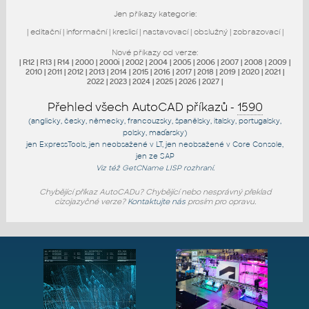
Jen příkazy kategorie:
|
editační
|
informační
|
kreslicí
|
nastavovací
|
obslužný
|
zobrazovací
|
Nové příkazy od verze:
|
R12
|
R13
|
R14
|
2000
|
2000i
|
2002
|
2004
|
2005
|
2006
|
2007
|
2008
|
2009
|
2010
|
2011
|
2012
|
2013
|
2014
|
2015
|
2016
|
2017
|
2018
|
2019
|
2020
|
2021
|
2022
|
2023
|
2024
|
2025
|
2026
|
2027
|
Přehled všech AutoCAD příkazů -
1590
(anglicky, česky, německy, francouzsky, španělsky, italsky, portugalsky,
polsky, maďarsky)
jen
ExpressTools
, jen
neobsažené v LT
, jen
neobsažené v Core Console
,
jen
ze SAP
Viz též
GetCName
LISP rozhraní.
Chybějící příkaz AutoCADu? Chybějící nebo nesprávný překlad
cizojazyčné verze?
Kontaktujte nás
prosím pro opravu.