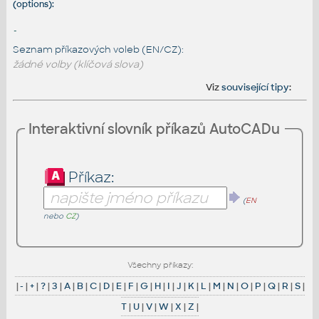
(options):
-
Seznam příkazových voleb (EN/CZ):
žádné volby (klíčová slova)
Viz
související tipy
:
Interaktivní slovník příkazů AutoCADu
Příkaz:
(
EN
nebo
CZ
)
Všechny příkazy:
|
-
|
+
|
?
|
3
|
A
|
B
|
C
|
D
|
E
|
F
|
G
|
H
|
I
|
J
|
K
|
L
|
M
|
N
|
O
|
P
|
Q
|
R
|
S
|
T
|
U
|
V
|
W
|
X
|
Z
|