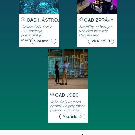
CAD
NÁSTROJE
CAD
ZPRÁVY
Online CAD, BIM a
Aktuality, nabídky a
GIS nástroje,
události ze světa
převodníky,
CAx řešení
prohlížeče
Více info
Více info
CAD
JOBS
Vaše CAD kariéra -
nabídky a poptávky
pracovních pozic
Více info