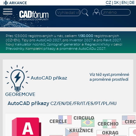
CZ
|
SK
|
EN
|
DE
Přes 123.000 registrovaných u nás, celkem
1.130.000
registrovaných
(CZ+EN)
. Tipy pro
AutoCAD 2027
, pro
Inventor 2027
a pro
Revit 2027
.
Nový
Kalkulátor nosníků
,
Spirograf generátor
a
Regresní křivky
v sekci
Převodníky
.
Kompletní
příkazy
a
proměnné AutoCADu 2027
.
Viz též
syst.proměnné
AutoCAD příkaz
a
proměnné prostředí
GEOREMOVE
AutoCAD příkazy
CZ/EN/DE/FR/IT/ES/PT/PL/HU