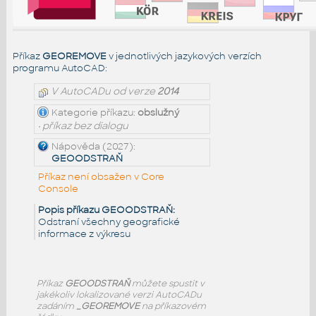
Příkaz
GEOREMOVE
v jednotlivých jazykových verzích
programu AutoCAD:
V AutoCADu od verze
2014
Kategorie příkazu:
obslužný
• příkaz bez dialogu
Nápověda (2027):
GEOODSTRAŇ
Příkaz není obsažen v Core
Console
Popis příkazu GEOODSTRAŇ:
Odstraní všechny geografické
informace z výkresu
Příkaz
GEOODSTRAŇ
můžete spustit v
jakékoliv lokalizované verzi AutoCADu
zadáním
_GEOREMOVE
na příkazovém