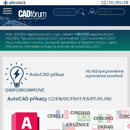
CZ
|
SK
|
EN
|
DE
Přes 123.000 registrovaných u nás, celkem
1.130.000
registrovaných
(CZ+EN)
. Tipy pro
AutoCAD 2027
, pro
Inventor 2027
a pro
Revit 2027
.
Nový
Kalkulátor nosníků
,
Spirograf generátor
a
Regresní křivky
v sekci
Převodníky
.
Kompletní
příkazy
a
proměnné AutoCADu 2027
.
Viz též
syst.proměnné
AutoCAD příkaz
a
proměnné prostředí
GRIPORIGINMOVE
AutoCAD příkazy
CZ/EN/DE/FR/IT/ES/PT/PL/HU