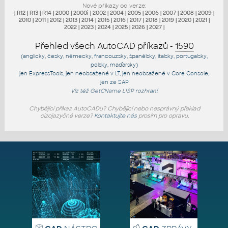
Nové příkazy od verze:
|
R12
|
R13
|
R14
|
2000
|
2000i
|
2002
|
2004
|
2005
|
2006
|
2007
|
2008
|
2009
|
2010
|
2011
|
2012
|
2013
|
2014
|
2015
|
2016
|
2017
|
2018
|
2019
|
2020
|
2021
|
2022
|
2023
|
2024
|
2025
|
2026
|
2027
|
Přehled všech AutoCAD příkazů -
1590
(anglicky, česky, německy, francouzsky, španělsky, italsky, portugalsky,
polsky, maďarsky)
jen
ExpressTools
, jen
neobsažené v LT
, jen
neobsažené v Core Console
,
jen
ze SAP
Viz též
GetCName
LISP rozhraní.
Chybějící příkaz AutoCADu? Chybějící nebo nesprávný překlad
cizojazyčné verze?
Kontaktujte nás
prosím pro opravu.