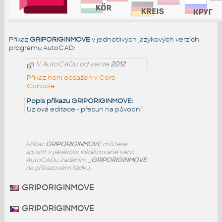
Příkaz
GRIPORIGINMOVE
v jednotlivých jazykových verzích
programu AutoCAD:
V AutoCADu od verze
2012
Příkaz není obsažen v Core
Console
Popis příkazu GRIPORIGINMOVE:
Uzlová editace - přesun na původní
Příkaz
GRIPORIGINMOVE
můžete
spustit v jakékoliv lokalizované verzi
AutoCADu zadáním
_GRIPORIGINMOVE
na příkazovém řádku.
GRIPORIGINMOVE
GRIPORIGINMOVE