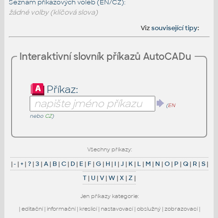
Seznam příkazových voleb (EN/CZ):
žádné volby (klíčová slova)
Viz
související tipy
:
Interaktivní slovník příkazů AutoCADu
Příkaz:
(
EN
nebo
CZ
)
Všechny příkazy:
|
-
|
+
|
?
|
3
|
A
|
B
|
C
|
D
|
E
|
F
|
G
|
H
|
I
|
J
|
K
|
L
|
M
|
N
|
O
|
P
|
Q
|
R
|
S
|
T
|
U
|
V
|
W
|
X
|
Z
|
Jen příkazy kategorie:
|
editační
|
informační
|
kreslicí
|
nastavovací
|
obslužný
|
zobrazovací
|