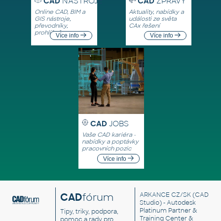
CAD
NÁSTROJE
CAD
ZPRÁVY
Online CAD, BIM a
Aktuality, nabídky a
GIS nástroje,
události ze světa
převodníky,
CAx řešení
prohlížeče
Více info
Více info
CAD
JOBS
Vaše CAD kariéra -
nabídky a poptávky
pracovních pozic
Více info
CAD
fórum
ARKANCE CZ/SK
(CAD
Studio) - Autodesk
Platinum Partner &
Tipy, triky, podpora,
Training Center &
pomoc a rady pro