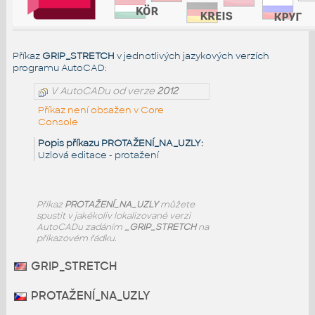
Příkaz
GRIP_STRETCH
v jednotlivých jazykových verzích
programu AutoCAD:
V AutoCADu od verze
2012
Příkaz není obsažen v Core
Console
Popis příkazu PROTAŽENÍ_NA_UZLY:
Uzlová editace - protažení
Příkaz
PROTAŽENÍ_NA_UZLY
můžete
spustit v jakékoliv lokalizované verzi
AutoCADu zadáním
_GRIP_STRETCH
na
příkazovém řádku.
GRIP_STRETCH
PROTAŽENÍ_NA_UZLY