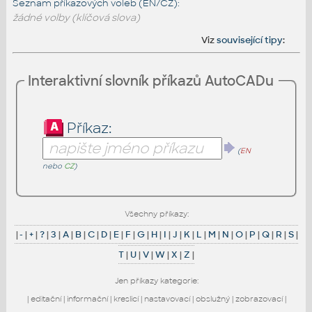
Seznam příkazových voleb (EN/CZ):
žádné volby (klíčová slova)
Viz
související tipy
:
Interaktivní slovník příkazů AutoCADu
Příkaz:
(
EN
nebo
CZ
)
Všechny příkazy:
|
-
|
+
|
?
|
3
|
A
|
B
|
C
|
D
|
E
|
F
|
G
|
H
|
I
|
J
|
K
|
L
|
M
|
N
|
O
|
P
|
Q
|
R
|
S
|
T
|
U
|
V
|
W
|
X
|
Z
|
Jen příkazy kategorie:
|
editační
|
informační
|
kreslicí
|
nastavovací
|
obslužný
|
zobrazovací
|