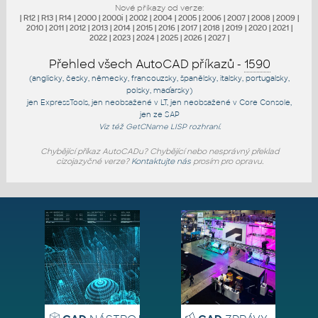
Nové příkazy od verze:
|
R12
|
R13
|
R14
|
2000
|
2000i
|
2002
|
2004
|
2005
|
2006
|
2007
|
2008
|
2009
|
2010
|
2011
|
2012
|
2013
|
2014
|
2015
|
2016
|
2017
|
2018
|
2019
|
2020
|
2021
|
2022
|
2023
|
2024
|
2025
|
2026
|
2027
|
Přehled všech AutoCAD příkazů -
1590
(anglicky, česky, německy, francouzsky, španělsky, italsky, portugalsky,
polsky, maďarsky)
jen
ExpressTools
, jen
neobsažené v LT
, jen
neobsažené v Core Console
,
jen
ze SAP
Viz též
GetCName
LISP rozhraní.
Chybějící příkaz AutoCADu? Chybějící nebo nesprávný překlad
cizojazyčné verze?
Kontaktujte nás
prosím pro opravu.