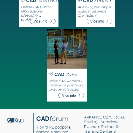
CAD
NÁSTROJE
CAD
ZPRÁVY
Online CAD, BIM a
Aktuality, nabídky a
GIS nástroje,
události ze světa
převodníky,
CAx řešení
prohlížeče
Více info
Více info
CAD
JOBS
Vaše CAD kariéra -
nabídky a poptávky
pracovních pozic
Více info
CAD
fórum
ARKANCE CZ/SK
(CAD
Studio) - Autodesk
Platinum Partner &
Tipy, triky, podpora,
Training Center &
pomoc a rady pro