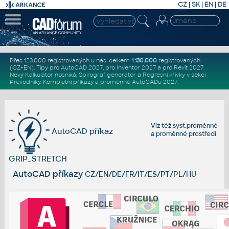
CZ
|
SK
|
EN
|
DE
Přes 123.000 registrovaných u nás, celkem
1.130.000
registrovaných
(CZ+EN)
. Tipy pro
AutoCAD 2027
, pro
Inventor 2027
a pro
Revit 2027
.
Nový
Kalkulátor nosníků
,
Spirograf generátor
a
Regresní křivky
v sekci
Převodníky
.
Kompletní
příkazy
a
proměnné AutoCADu 2027
.
Viz též
syst.proměnné
AutoCAD příkaz
a
proměnné prostředí
GRIP_STRETCH
AutoCAD příkazy
CZ/EN/DE/FR/IT/ES/PT/PL/HU