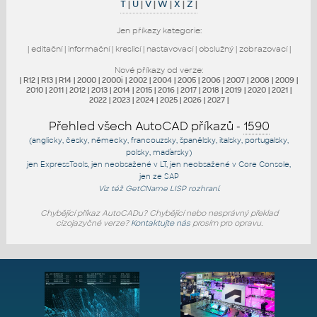
T
|
U
|
V
|
W
|
X
|
Z
|
Jen příkazy kategorie:
|
editační
|
informační
|
kreslicí
|
nastavovací
|
obslužný
|
zobrazovací
|
Nové příkazy od verze:
|
R12
|
R13
|
R14
|
2000
|
2000i
|
2002
|
2004
|
2005
|
2006
|
2007
|
2008
|
2009
|
2010
|
2011
|
2012
|
2013
|
2014
|
2015
|
2016
|
2017
|
2018
|
2019
|
2020
|
2021
|
2022
|
2023
|
2024
|
2025
|
2026
|
2027
|
Přehled všech AutoCAD příkazů -
1590
(anglicky, česky, německy, francouzsky, španělsky, italsky, portugalsky,
polsky, maďarsky)
jen
ExpressTools
, jen
neobsažené v LT
, jen
neobsažené v Core Console
,
jen
ze SAP
Viz též
GetCName
LISP rozhraní.
Chybějící příkaz AutoCADu? Chybějící nebo nesprávný překlad
cizojazyčné verze?
Kontaktujte nás
prosím pro opravu.