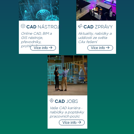
CAD
NÁSTROJE
CAD
ZPRÁVY
Online CAD, BIM a
Aktuality, nabídky a
GIS nástroje,
události ze světa
převodníky,
CAx řešení
prohlížeče
Více info
Více info
CAD
JOBS
Vaše CAD kariéra -
nabídky a poptávky
pracovních pozic
Více info