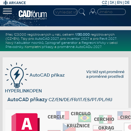
CZ
|
SK
|
EN
|
DE
Přes 123.000 registrovaných u nás, celkem
1.130.000
registrovaných
(CZ+EN)
. Tipy pro
AutoCAD 2027
, pro
Inventor 2027
a pro
Revit 2027
.
Nový
Kalkulátor nosníků
,
Spirograf generátor
a
Regresní křivky
v sekci
Převodníky
.
Kompletní
příkazy
a
proměnné AutoCADu 2027
.
Viz též
syst.proměnné
AutoCAD příkaz
a
proměnné prostředí
HYPERLINKOPEN
AutoCAD příkazy
CZ/EN/DE/FR/IT/ES/PT/PL/HU