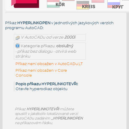
Příkaz
HYPERLINKOPEN
v jednotlivých jazykových verzích
programu AutoCAD:
V AutoCADu od verze
2000i
Kategorie příkazu:
obslužný
• příkaz bez dialogu • otvírá web
stránku
Příkaz není obsažen v AutoCADu LT
Příkaz není obsažen v Core
Console
Popis příkazu HYPERLINKOTEVŘI:
Otevře hyperodkaz objektu
Příkaz
HYPERLINKOTEVŘI
můžete
spustit v jakékoliv lokalizované verzi
AutoCADu zadáním
_HYPERLINKOPEN
na příkazovém řádku.