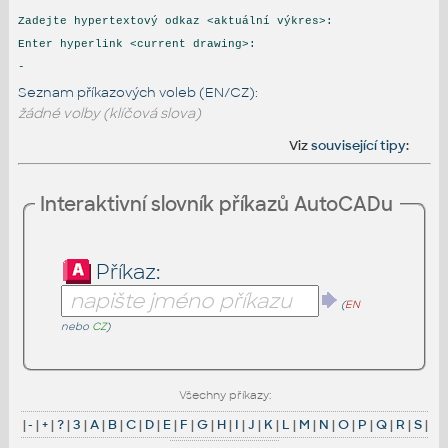
Zadejte hypertextový odkaz <aktuální výkres>:
Enter hyperlink <current drawing>:
-
Seznam příkazových voleb (EN/CZ):
žádné volby (klíčová slova)
Viz
související tipy
:
Interaktivní slovník příkazů AutoCADu
Příkaz:
(
EN
nebo
CZ
)
Všechny příkazy:
|
-
|
+
|
?
|
3
|
A
|
B
|
C
|
D
|
E
|
F
|
G
|
H
|
I
|
J
|
K
|
L
|
M
|
N
|
O
|
P
|
Q
|
R
|
S
|