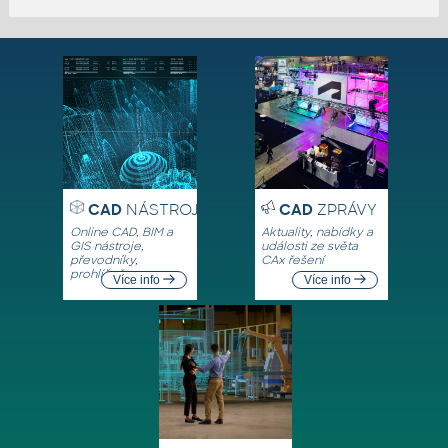
CAD
NÁSTROJE
CAD
ZPRÁVY
Online CAD, BIM a
Aktuality, nabídky a
GIS nástroje,
události ze světa
převodníky,
CAx řešení
prohlížeče
Více info
Více info