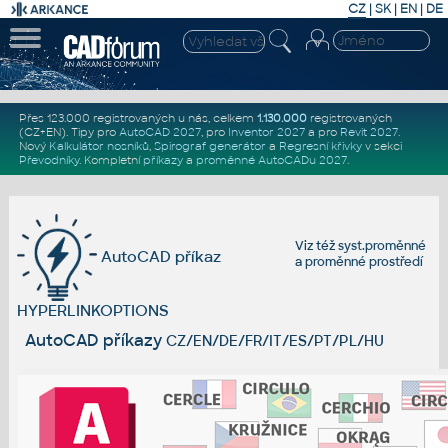
CZ
|
SK
|
EN
|
DE
Přes 123.000 registrovaných u nás, celkem
1.130.000
registrovaných
(CZ+EN)
. Tipy pro
AutoCAD 2027
, pro
Inventor 2027
a pro
Revit 2027
.
Nový
Kalkulátor nosníků
,
Spirograf generátor
a
Regresní křivky
v sekci
Převodníky
.
Kompletní
příkazy
a
proměnné AutoCADu 2027
.
Viz též
syst.proměnné
AutoCAD příkaz
a
proměnné prostředí
HYPERLINKOPTIONS
AutoCAD příkazy
CZ/EN/DE/FR/IT/ES/PT/PL/HU