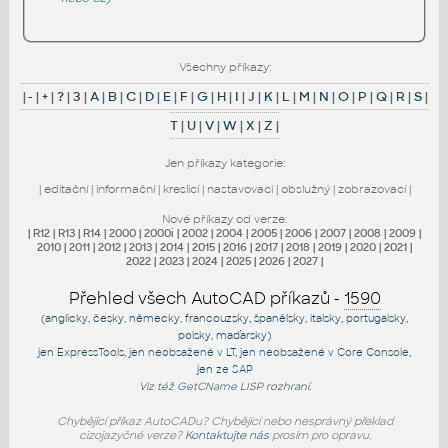
Všechny příkazy:
|
-
|
+
|
?
|
3
|
A
|
B
|
C
|
D
|
E
|
F
|
G
|
H
|
I
|
J
|
K
|
L
|
M
|
N
|
O
|
P
|
Q
|
R
|
S
|
T
|
U
|
V
|
W
|
X
|
Z
|
Jen příkazy kategorie:
|
editační
|
informační
|
kreslicí
|
nastavovací
|
obslužný
|
zobrazovací
|
Nové příkazy od verze:
|
R12
|
R13
|
R14
|
2000
|
2000i
|
2002
|
2004
|
2005
|
2006
|
2007
|
2008
|
2009
|
2010
|
2011
|
2012
|
2013
|
2014
|
2015
|
2016
|
2017
|
2018
|
2019
|
2020
|
2021
|
2022
|
2023
|
2024
|
2025
|
2026
|
2027
|
Přehled všech AutoCAD příkazů -
1590
(anglicky, česky, německy, francouzsky, španělsky, italsky, portugalsky,
polsky, maďarsky)
jen
ExpressTools
, jen
neobsažené v LT
, jen
neobsažené v Core Console
,
jen
ze SAP
Viz též
GetCName
LISP rozhraní.
Chybějící příkaz AutoCADu? Chybějící nebo nesprávný překlad
cizojazyčné verze?
Kontaktujte nás
prosím pro opravu.