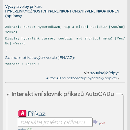
Výzvy a volby příkazu
HYPERLINKMOŽNOSTI/HYPERLINKOPTIONS/HYPERLINKOPTIONEN
(options):
Zobrazit kurzor hyperodkazu, tip a místní nabídku? [Ano/Ne]
<Ano>:
Display hyperlink cursor, tooltip, and shortcut menu? [Yes/
No] <Yes>:
-
Seznam příkazových voleb (EN/CZ):
Yes/Ano • No/Ne •
Viz
související tipy
:
AutoCAD mi nezobrazuje hyperlinky objektů.
•
Interaktivní slovník příkazů AutoCADu
Příkaz:
(
EN
nebo
CZ
)