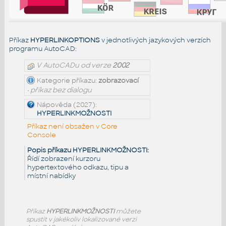
Příkaz
HYPERLINKOPTIONS
v jednotlivých jazykových verzích
programu AutoCAD:
V AutoCADu od verze
2002
Kategorie příkazu:
zobrazovací
• příkaz bez dialogu
Nápověda (2027):
HYPERLINKMOŽNOSTI
Příkaz není obsažen v Core
Console
Popis příkazu HYPERLINKMOŽNOSTI:
Řídí zobrazení kurzoru
hypertextového odkazu, tipu a
místní nabídky
Příkaz
HYPERLINKMOŽNOSTI
můžete
spustit v jakékoliv lokalizované verzi