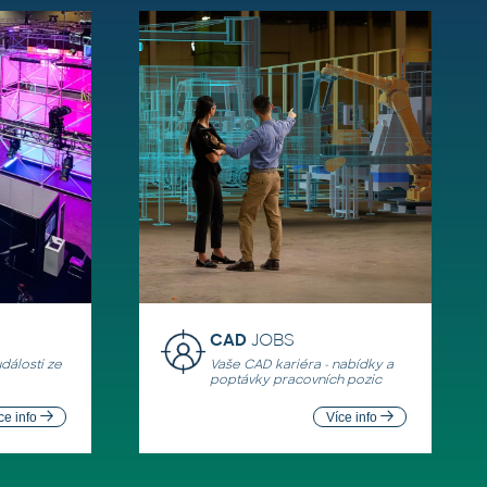
CAD
JOBS
události ze
Vaše CAD kariéra - nabídky a
poptávky pracovních pozic
ce info
Více info