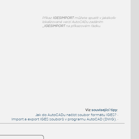
Příkaz
IGESIMPORT
můžete spustit v jakékoliv
lokalizované verzi AutoCADu zadáním
_IGESIMPORT
na příkazovém řádku.
Viz
související tipy
:
Jak do AutoCADu načíst soubor formátu IGES?
•
Import a export IGES souborů v programu AutoCAD (DWG).
•