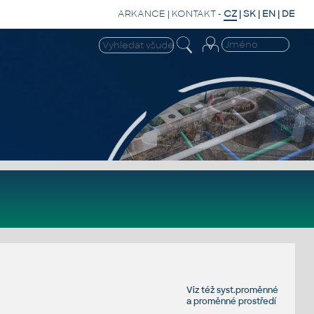
ARKANCE
|
KONTAKT
-
CZ
|
SK
|
EN
|
DE
Viz též
syst.proměnné
a
proměnné prostředí