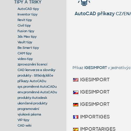
TIPY A TRIKY
AutoCAD tipy
AutoCAD příkazy
CZ/EN/
Inventor tipy
Revit tipy
Civil tipy
Fusion tipy
3ds Max tipy
Vault tipy
Be.Smart tipy
CAM tipy
video-tipy
zprovoznění licencí
Příkaz
IGESIMPORT
v jednotlivý
CAD konverze a slovníky
produkty - SP,kódy,klíče
IGESIMPORT
příkazy AutoCADu
sys.proměnné AutoCADu
IGESIMPORT
env.proměnné AutoCADu
produkty Autodesk
ukončené produkty
IGESIMPORT
programování
výuková pásma
IMPORTIGES
VIP tipy
CAD wiki
IMPORTARIGES