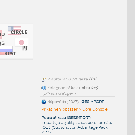
V AutoCADu od verze
2012
Kategorie příkazu:
obslužný
• příkaz s dialogem
Nápověda (2027):
IGESIMPORT
Příkaz není obsažen v Core Console
Popis příkazu IGESIMPORT:
Importuje objekty ze souboru formátu
IGES (Subscription Advantage Pack
2011)