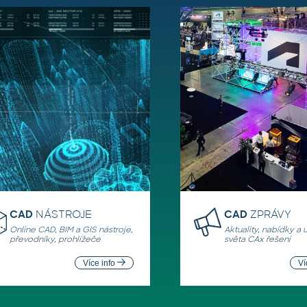
CAD
NÁSTROJE
CAD
ZPRÁVY
Online CAD, BIM a GIS nástroje,
Aktuality, nabídky a 
převodníky, prohlížeče
světa CAx řešení
Více info
Ví