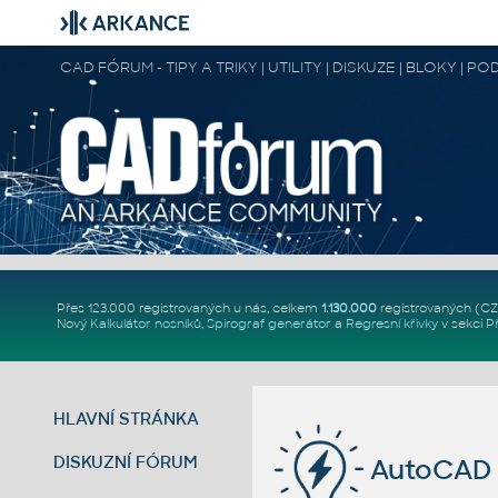
CAD FÓRUM - TIPY A TRIKY | UTILITY | DISKUZE | BLOKY |
Přes 123.000 registrovaných u nás, celkem
1.130.000
registrovaných (C
Nový
Kalkulátor nosníků
,
Spirograf generátor
a
Regresní křivky
v sekci
P
HLAVNÍ STRÁNKA
DISKUZNÍ FÓRUM
AutoCAD 