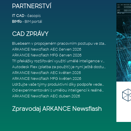
PARTNERSTVÍ
IT CAD
- časopis
BIMfo
- BIM portál
CAD ZPRÁVY
Bluebeam v propojeném pracovním postupu ve stavebnictví: Proč je int
ARKANCE Newsflash AEC červen 2026
ARKANCE Newsflash MFG červen 2026
Tři překážky rozšiřování využití umělé inteligence ve stavebním prům
Autodesk Flex (platba za použití) je nyní ještě dostupnější
ARKANCE Newsflash AEC květen 2026
ARKANCE Newsflash MFG květen 2026
Udržujte vaše týmy produktivní díky podpoře vedené odborníky
Od experimentování s umělou inteligencí k reálnému dopadu na podniká
ARKANCE Newsflash AEC duben 2026
Zpravodaj ARKANCE Newsflash