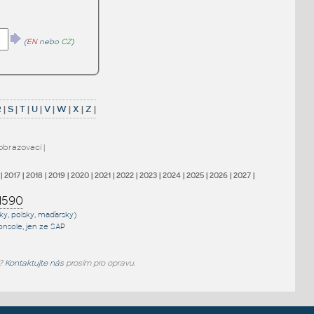
(
EN
nebo
CZ
)
R
|
S
|
T
|
U
|
V
|
W
|
X
|
Z
|
obrazovací
|
|
2017
|
2018
|
2019
|
2020
|
2021
|
2022
|
2023
|
2024
|
2025
|
2026
|
2027
|
1590
sky, polsky, maďarsky)
onsole
, jen
ze SAP
e?
Kontaktujte nás
prosím pro opravu.