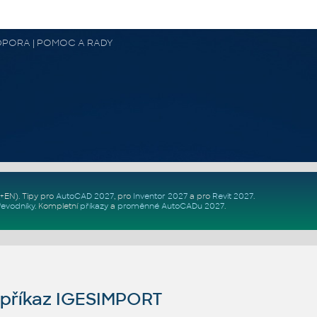
 PODPORA | POMOC A RADY
Z+EN)
. Tipy pro
AutoCAD 2027
, pro
Inventor 2027
a pro
Revit 2027
.
řevodníky
.
Kompletní
příkazy
a
proměnné AutoCADu 2027
.
příkaz IGESIMPORT