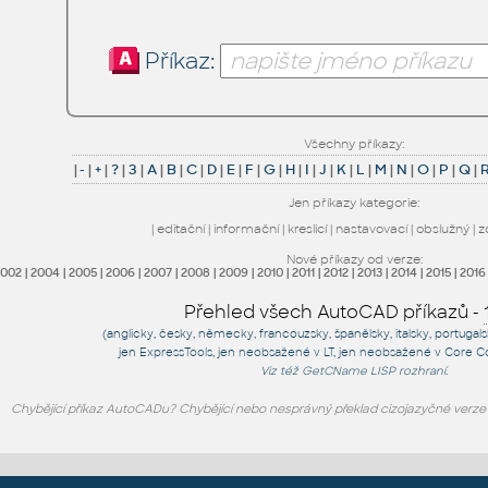
Příkaz:
Všechny příkazy:
|
-
|
+
|
?
|
3
|
A
|
B
|
C
|
D
|
E
|
F
|
G
|
H
|
I
|
J
|
K
|
L
|
M
|
N
|
O
|
P
|
Q
|
Jen příkazy kategorie:
|
editační
|
informační
|
kreslicí
|
nastavovací
|
obslužný
|
z
Nové příkazy od verze:
2002
|
2004
|
2005
|
2006
|
2007
|
2008
|
2009
|
2010
|
2011
|
2012
|
2013
|
2014
|
2015
|
2016
Přehled všech AutoCAD příkazů -
(anglicky, česky, německy, francouzsky, španělsky, italsky, portugal
jen
ExpressTools
, jen
neobsažené v LT
, jen
neobsažené v Core C
Viz též
GetCName
LISP rozhraní.
Chybějící příkaz AutoCADu? Chybějící nebo nesprávný překlad cizojazyčné verz