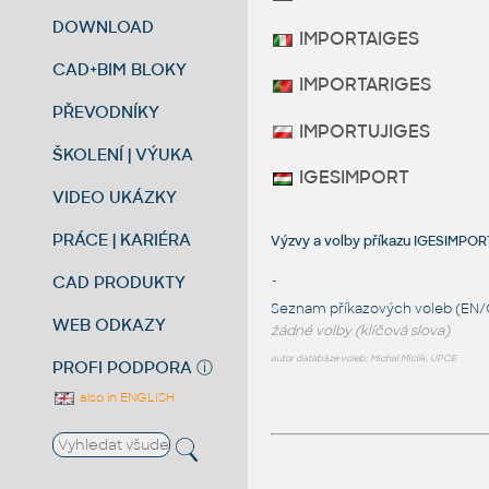
DOWNLOAD
IMPORTAIGES
CAD+BIM BLOKY
IMPORTARIGES
PŘEVODNÍKY
IMPORTUJIGES
ŠKOLENÍ | VÝUKA
IGESIMPORT
VIDEO UKÁZKY
PRÁCE | KARIÉRA
Výzvy a volby příkazu IGESIMPO
CAD PRODUKTY
-
Seznam příkazových voleb (EN/
WEB ODKAZY
žádné volby (klíčová slova)
autor databáze voleb: Michal Miclík, UPCE
PROFI PODPORA
ⓘ
also in ENGLISH