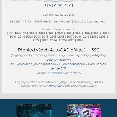
T
|
U
|
V
|
W
|
X
|
Z
|
Jen příkazy kategorie:
|
editační
|
informační
|
kreslicí
|
nastavovací
|
obslužný
|
zobrazovací
|
Nové příkazy od verze:
|
R12
|
R13
|
R14
|
2000
|
2000i
|
2002
|
2004
|
2005
|
2006
|
2007
|
2008
|
2009
|
2010
|
2011
|
2012
|
2013
|
2014
|
2015
|
2016
|
2017
|
2018
|
2019
|
2020
|
2021
|
2022
|
2023
|
2024
|
2025
|
2026
|
2027
|
Přehled všech AutoCAD příkazů -
1590
(anglicky, česky, německy, francouzsky, španělsky, italsky, portugalsky,
polsky, maďarsky)
jen
ExpressTools
, jen
neobsažené v LT
, jen
neobsažené v Core Console
,
jen
ze SAP
Viz též
GetCName
LISP rozhraní.
Chybějící příkaz AutoCADu? Chybějící nebo nesprávný překlad
cizojazyčné verze?
Kontaktujte nás
prosím pro opravu.