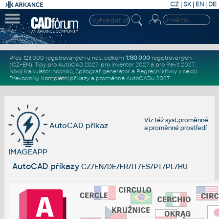
CZ
|
SK
|
EN
|
DE
Přes 123.000 registrovaných u nás, celkem
1.130.000
registrovaných
(CZ+EN)
. Tipy pro
AutoCAD 2027
, pro
Inventor 2027
a pro
Revit 2027
.
Nový
Kalkulátor nosníků
,
Spirograf generátor
a
Regresní křivky
v sekci
Převodníky
.
Kompletní
příkazy
a
proměnné AutoCADu 2027
.
Viz též
syst.proměnné
AutoCAD příkaz
a
proměnné prostředí
IMAGEAPP
AutoCAD příkazy
CZ/EN/DE/FR/IT/ES/PT/PL/HU