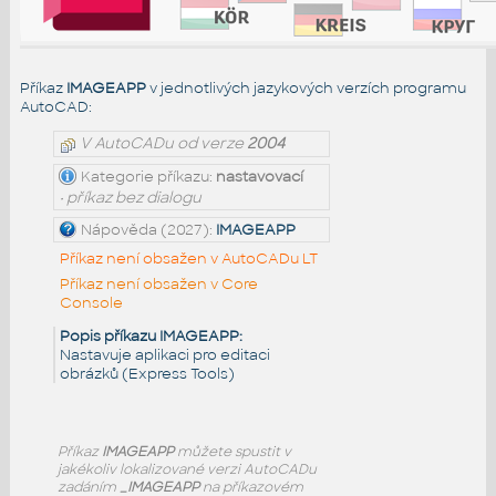
Příkaz
IMAGEAPP
v jednotlivých jazykových verzích programu
AutoCAD:
V AutoCADu od verze
2004
Kategorie příkazu:
nastavovací
• příkaz bez dialogu
Nápověda (2027):
IMAGEAPP
Příkaz není obsažen v AutoCADu LT
Příkaz není obsažen v Core
Console
Popis příkazu IMAGEAPP:
Nastavuje aplikaci pro editaci
obrázků (Express Tools)
Příkaz
IMAGEAPP
můžete spustit v
jakékoliv lokalizované verzi AutoCADu
zadáním
_IMAGEAPP
na příkazovém