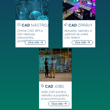
CAD
NÁSTROJE
CAD
ZPRÁVY
Online CAD, BIM a
Aktuality, nabídky a
GIS nástroje,
události ze světa
převodníky,
CAx řešení
prohlížeče
Více info
Více info
CAD
JOBS
Vaše CAD kariéra -
nabídky a poptávky
pracovních pozic
Více info