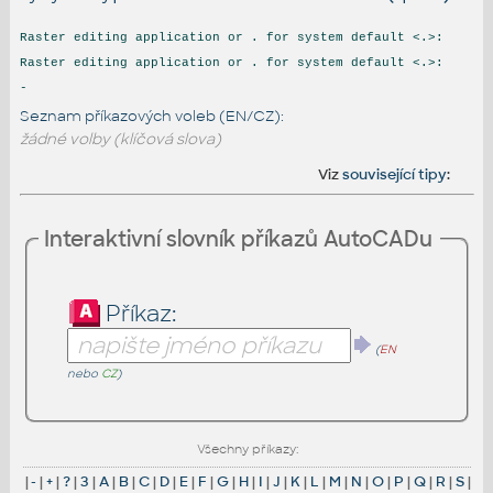
Raster editing application or . for system default <.>:
Raster editing application or . for system default <.>:
-
Seznam příkazových voleb (EN/CZ):
žádné volby (klíčová slova)
Viz
související tipy
:
Interaktivní slovník příkazů AutoCADu
Příkaz:
(
EN
nebo
CZ
)
Všechny příkazy:
|
-
|
+
|
?
|
3
|
A
|
B
|
C
|
D
|
E
|
F
|
G
|
H
|
I
|
J
|
K
|
L
|
M
|
N
|
O
|
P
|
Q
|
R
|
S
|