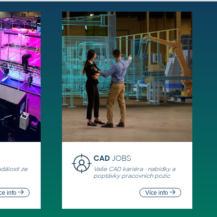
CAD
JOBS
události ze
Vaše CAD kariéra - nabídky a
poptávky pracovních pozic
ce info
Více info