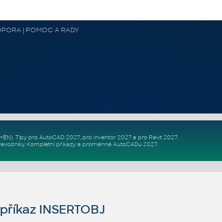
 PODPORA | POMOC A RADY
Z+EN)
. Tipy pro
AutoCAD 2027
, pro
Inventor 2027
a pro
Revit 2027
.
řevodníky
.
Kompletní
příkazy
a
proměnné AutoCADu 2027
.
příkaz INSERTOBJ