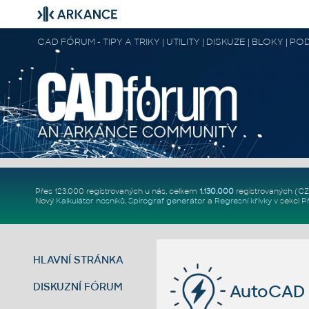
CAD FÓRUM - TIPY A TRIKY | UTILITY | DISKUZE | BLOKY |
Přes 123.000 registrovaných u nás, celkem
1.130.000
registrovaných (C
Nový
Kalkulátor nosníků
,
Spirograf generátor
a
Regresní křivky
v sekci
P
HLAVNÍ STRÁNKA
DISKUZNÍ FÓRUM
AutoCAD 