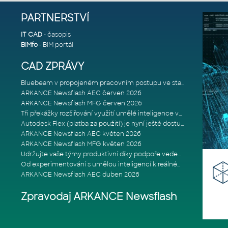
PARTNERSTVÍ
IT CAD
- časopis
BIMfo
- BIM portál
CAD ZPRÁVY
Bluebeam v propojeném pracovním postupu ve stavebnictví: Proč je int
ARKANCE Newsflash AEC červen 2026
ARKANCE Newsflash MFG červen 2026
Tři překážky rozšiřování využití umělé inteligence ve stavebním prům
Autodesk Flex (platba za použití) je nyní ještě dostupnější
ARKANCE Newsflash AEC květen 2026
ARKANCE Newsflash MFG květen 2026
Udržujte vaše týmy produktivní díky podpoře vedené odborníky
Od experimentování s umělou inteligencí k reálnému dopadu na podniká
ARKANCE Newsflash AEC duben 2026
Zpravodaj ARKANCE Newsflash