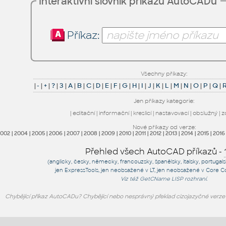
Interaktivní slovník příkazů AutoCADu
Příkaz:
Všechny příkazy:
|
-
|
+
|
?
|
3
|
A
|
B
|
C
|
D
|
E
|
F
|
G
|
H
|
I
|
J
|
K
|
L
|
M
|
N
|
O
|
P
|
Q
|
Jen příkazy kategorie:
|
editační
|
informační
|
kreslicí
|
nastavovací
|
obslužný
|
z
Nové příkazy od verze:
2002
|
2004
|
2005
|
2006
|
2007
|
2008
|
2009
|
2010
|
2011
|
2012
|
2013
|
2014
|
2015
|
2016
Přehled všech AutoCAD příkazů -
(anglicky, česky, německy, francouzsky, španělsky, italsky, portugal
jen
ExpressTools
, jen
neobsažené v LT
, jen
neobsažené v Core C
Viz též
GetCName
LISP rozhraní.
Chybějící příkaz AutoCADu? Chybějící nebo nesprávný překlad cizojazyčné verz