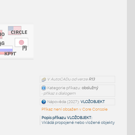
V AutoCADu od verze
R13
Kategorie příkazu:
obslužný
• příkaz s dialogem
Nápověda (2027):
VLOŽOBJEKT
Příkaz není obsažen v Core Console
Popis příkazu VLOŽOBJEKT:
Vkládá propojené nebo vložené objekty