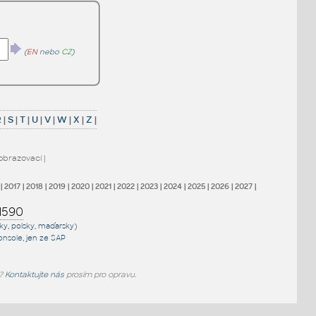
(
EN
nebo
CZ
)
R
|
S
|
T
|
U
|
V
|
W
|
X
|
Z
|
obrazovací
|
|
2017
|
2018
|
2019
|
2020
|
2021
|
2022
|
2023
|
2024
|
2025
|
2026
|
2027
|
1590
sky, polsky, maďarsky)
onsole
, jen
ze SAP
e?
Kontaktujte nás
prosím pro opravu.