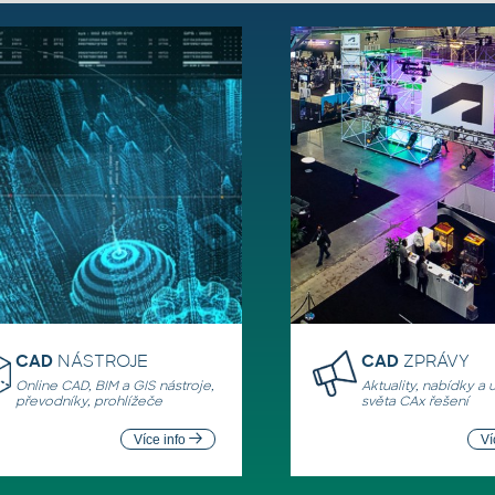
CAD
NÁSTROJE
CAD
ZPRÁVY
Online CAD, BIM a GIS nástroje,
Aktuality, nabídky a 
převodníky, prohlížeče
světa CAx řešení
Více info
Ví