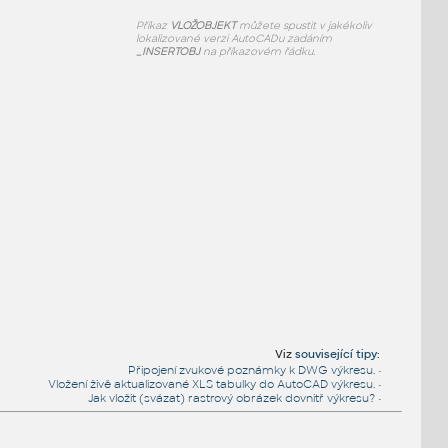
Příkaz
VLOŽOBJEKT
můžete spustit v jakékoliv
lokalizované verzi AutoCADu zadáním
_INSERTOBJ
na příkazovém řádku.
Viz
související tipy
:
Připojení zvukové poznámky k DWG výkresu.
•
Vložení živě aktualizované XLS tabulky do AutoCAD výkresu.
•
Jak vložit (svázat) rastrový obrázek dovnitř výkresu?
•