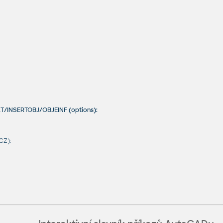
KT/INSERTOBJ/OBJEINF (options):
CZ):