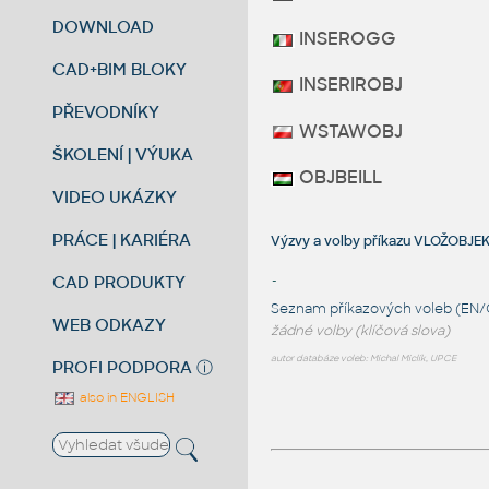
DOWNLOAD
INSEROGG
CAD+BIM BLOKY
INSERIROBJ
PŘEVODNÍKY
WSTAWOBJ
ŠKOLENÍ | VÝUKA
OBJBEILL
VIDEO UKÁZKY
PRÁCE | KARIÉRA
Výzvy a volby příkazu VLOŽOBJE
CAD PRODUKTY
-
Seznam příkazových voleb (EN/
WEB ODKAZY
žádné volby (klíčová slova)
autor databáze voleb: Michal Miclík, UPCE
PROFI PODPORA
ⓘ
also in ENGLISH