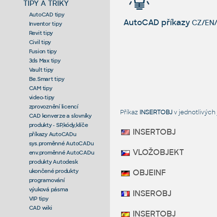
TIPY A TRIKY
AutoCAD tipy
AutoCAD příkazy
CZ/EN/
Inventor tipy
Revit tipy
Civil tipy
Fusion tipy
3ds Max tipy
Vault tipy
Be.Smart tipy
CAM tipy
video-tipy
zprovoznění licencí
Příkaz
INSERTOBJ
v jednotlivýc
CAD konverze a slovníky
produkty - SP,kódy,klíče
INSERTOBJ
příkazy AutoCADu
sys.proměnné AutoCADu
VLOŽOBJEKT
env.proměnné AutoCADu
produkty Autodesk
ukončené produkty
OBJEINF
programování
výuková pásma
INSEROBJ
VIP tipy
CAD wiki
INSERTOBJ