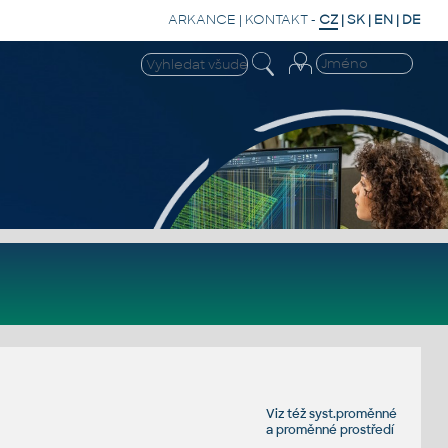
ARKANCE
|
KONTAKT
-
CZ
|
SK
|
EN
|
DE
Viz též
syst.proměnné
a
proměnné prostředí