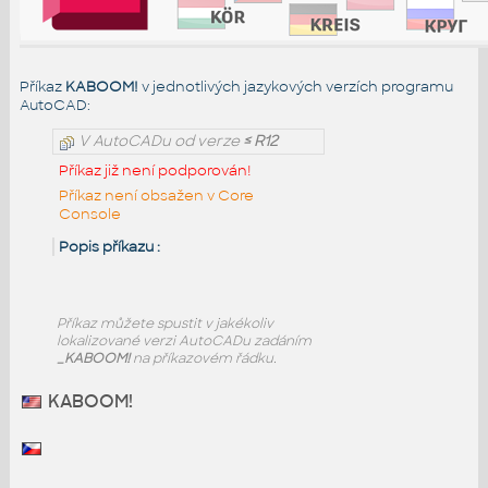
Příkaz
KABOOM!
v jednotlivých jazykových verzích programu
AutoCAD:
V AutoCADu od verze
≤ R12
Příkaz již není podporován!
Příkaz není obsažen v Core
Console
Popis příkazu :
Příkaz
můžete spustit v jakékoliv
lokalizované verzi AutoCADu zadáním
_KABOOM!
na příkazovém řádku.
KABOOM!