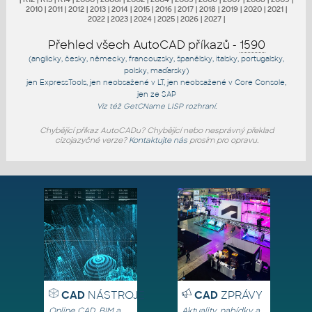
2010
|
2011
|
2012
|
2013
|
2014
|
2015
|
2016
|
2017
|
2018
|
2019
|
2020
|
2021
|
2022
|
2023
|
2024
|
2025
|
2026
|
2027
|
Přehled všech AutoCAD příkazů -
1590
(anglicky, česky, německy, francouzsky, španělsky, italsky, portugalsky,
polsky, maďarsky)
jen
ExpressTools
, jen
neobsažené v LT
, jen
neobsažené v Core Console
,
jen
ze SAP
Viz též
GetCName
LISP rozhraní.
Chybějící příkaz AutoCADu? Chybějící nebo nesprávný překlad
cizojazyčné verze?
Kontaktujte nás
prosím pro opravu.
CAD
NÁSTROJE
CAD
ZPRÁVY
Online CAD, BIM a
Aktuality, nabídky a