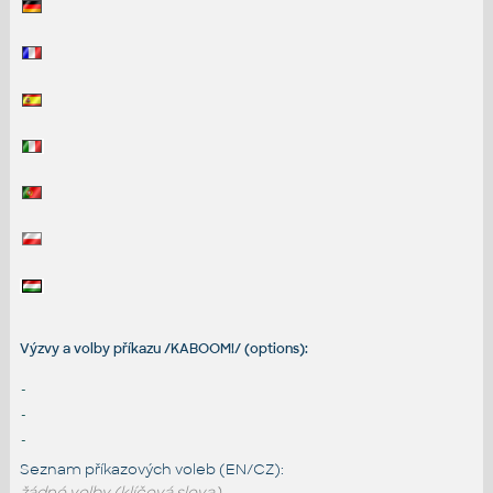
Výzvy a volby příkazu /KABOOM!/ (options):
-
-
-
Seznam příkazových voleb (EN/CZ):
žádné volby (klíčová slova)