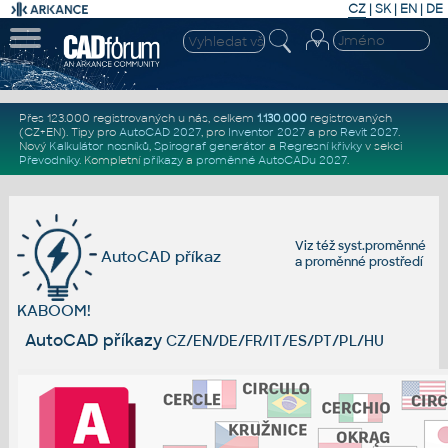
CZ
|
SK
|
EN
|
DE
Přes 123.000 registrovaných u nás, celkem
1.130.000
registrovaných
(CZ+EN)
. Tipy pro
AutoCAD 2027
, pro
Inventor 2027
a pro
Revit 2027
.
Nový
Kalkulátor nosníků
,
Spirograf generátor
a
Regresní křivky
v sekci
Převodníky
.
Kompletní
příkazy
a
proměnné AutoCADu 2027
.
Viz též
syst.proměnné
AutoCAD příkaz
a
proměnné prostředí
KABOOM!
AutoCAD příkazy
CZ/EN/DE/FR/IT/ES/PT/PL/HU