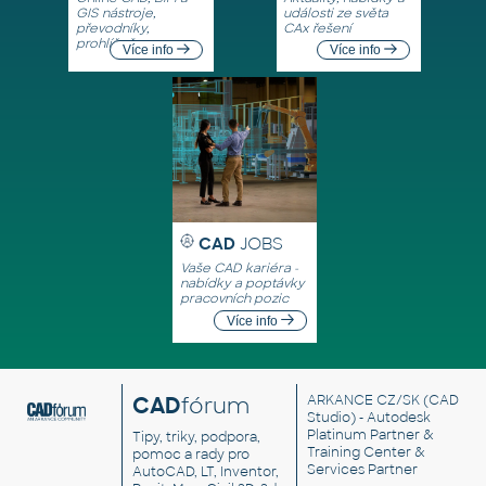
GIS nástroje,
události ze světa
převodníky,
CAx řešení
prohlížeče
Více info
Více info
CAD
JOBS
Vaše CAD kariéra -
nabídky a poptávky
pracovních pozic
Více info
CAD
fórum
ARKANCE CZ/SK
(CAD
Studio) - Autodesk
Platinum Partner &
Tipy, triky, podpora,
Training Center &
pomoc a rady pro
Services Partner
AutoCAD, LT, Inventor,