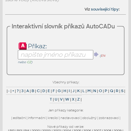
Viz
související tipy
:
Interaktivní slovník příkazů AutoCADu
Příkaz:
(
EN
nebo
CZ
)
Všechny příkazy:
|
-
|
+
|
?
|
3
|
A
|
B
|
C
|
D
|
E
|
F
|
G
|
H
|
I
|
J
|
K
|
L
|
M
|
N
|
O
|
P
|
Q
|
R
|
S
|
T
|
U
|
V
|
W
|
X
|
Z
|
Jen příkazy kategorie:
|
editační
|
informační
|
kreslicí
|
nastavovací
|
obslužný
|
zobrazovací
|
Nové příkazy od verze:
|
R12
|
R13
|
R14
|
2000
|
2000i
|
2002
|
2004
|
2005
|
2006
|
2007
|
2008
|
2009
|