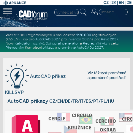
CZ
|
SK
|
EN
|
DE
Přes 123.000 registrovaných u nás, celkem
1.130.000
registrovaných
(CZ+EN)
. Tipy pro
AutoCAD 2027
, pro
Inventor 2027
a pro
Revit 2027
.
Nový
Kalkulátor nosníků
,
Spirograf generátor
a
Regresní křivky
v sekci
Převodníky
.
Kompletní
příkazy
a
proměnné AutoCADu 2027
.
Viz též
syst.proměnné
AutoCAD příkaz
a
proměnné prostředí
KILLSVP
AutoCAD příkazy
CZ/EN/DE/FR/IT/ES/PT/PL/HU