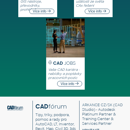
GIS nástroje,
události ze světa
převodníky,
CAx řešení
prohlížeče
Více info
Více info
CAD
JOBS
Vaše CAD kariéra -
nabídky a poptávky
pracovních pozic
Více info
CAD
fórum
ARKANCE CZ/SK
(CAD
Studio) - Autodesk
Platinum Partner &
Tipy, triky, podpora,
Training Center &
pomoc a rady pro
Services Partner
AutoCAD, LT, Inventor,
Revit, Map, Civil 3D, 3ds