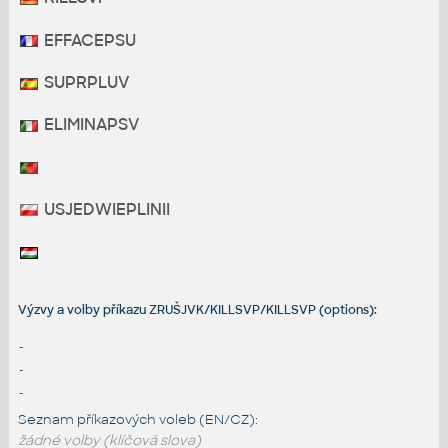
EFFACEPSU
SUPRPLUV
ELIMINAPSV
USJEDWIEPLINII
Výzvy a volby příkazu ZRUŠJVK/KILLSVP/KILLSVP (options):
-
-
-
Seznam příkazových voleb (EN/CZ):
žádné volby (klíčová slova)