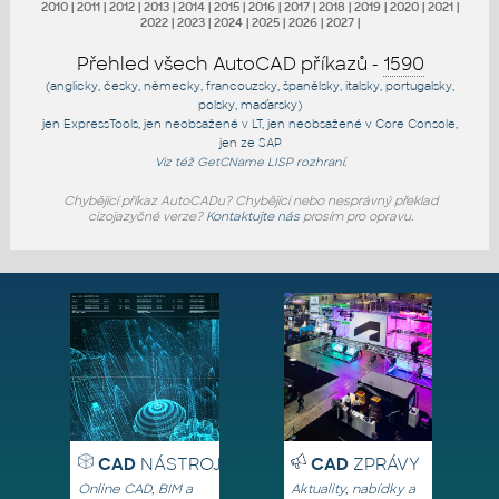
2010
|
2011
|
2012
|
2013
|
2014
|
2015
|
2016
|
2017
|
2018
|
2019
|
2020
|
2021
|
2022
|
2023
|
2024
|
2025
|
2026
|
2027
|
Přehled všech AutoCAD příkazů -
1590
(anglicky, česky, německy, francouzsky, španělsky, italsky, portugalsky,
polsky, maďarsky)
jen
ExpressTools
, jen
neobsažené v LT
, jen
neobsažené v Core Console
,
jen
ze SAP
Viz též
GetCName
LISP rozhraní.
Chybějící příkaz AutoCADu? Chybějící nebo nesprávný překlad
cizojazyčné verze?
Kontaktujte nás
prosím pro opravu.
CAD
NÁSTROJE
CAD
ZPRÁVY
Online CAD, BIM a
Aktuality, nabídky a