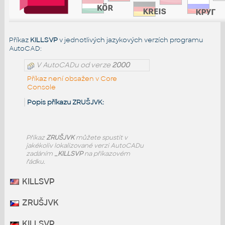
Příkaz
KILLSVP
v jednotlivých jazykových verzích programu
AutoCAD:
V AutoCADu od verze
2000
Příkaz není obsažen v Core
Console
Popis příkazu ZRUŠJVK:
Příkaz
ZRUŠJVK
můžete spustit v
jakékoliv lokalizované verzi AutoCADu
zadáním
_KILLSVP
na příkazovém
řádku.
KILLSVP
ZRUŠJVK
KILLSVP