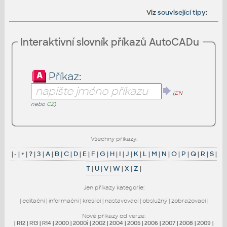
Viz
související tipy
:
Interaktivní slovník příkazů AutoCADu
Příkaz:
(
EN
nebo
CZ
)
Všechny příkazy:
|
-
|
+
|
?
|
3
|
A
|
B
|
C
|
D
|
E
|
F
|
G
|
H
|
I
|
J
|
K
|
L
|
M
|
N
|
O
|
P
|
Q
|
R
|
S
|
T
|
U
|
V
|
W
|
X
|
Z
|
Jen příkazy kategorie:
|
editační
|
informační
|
kreslicí
|
nastavovací
|
obslužný
|
zobrazovací
|
Nové příkazy od verze:
|
R12
|
R13
|
R14
|
2000
|
2000i
|
2002
|
2004
|
2005
|
2006
|
2007
|
2008
|
2009
|