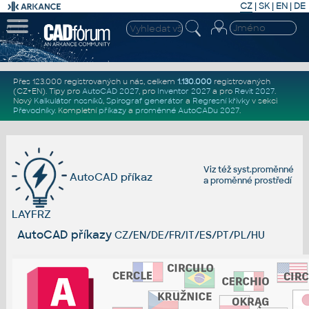
CZ
|
SK
|
EN
|
DE
Přes 123.000 registrovaných u nás, celkem
1.130.000
registrovaných
(CZ+EN)
. Tipy pro
AutoCAD 2027
, pro
Inventor 2027
a pro
Revit 2027
.
Nový
Kalkulátor nosníků
,
Spirograf generátor
a
Regresní křivky
v sekci
Převodníky
.
Kompletní
příkazy
a
proměnné AutoCADu 2027
.
Viz též
syst.proměnné
AutoCAD příkaz
a
proměnné prostředí
LAYFRZ
AutoCAD příkazy
CZ/EN/DE/FR/IT/ES/PT/PL/HU