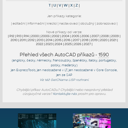
T
|
U
|
V
|
W
|
X
|
Z
|
Jen příkazy kategorie:
|
editační
|
informační
|
kreslicí
|
nastavovací
|
obslužný
|
zobrazovací
|
Nové příkazy od verze:
|
R12
|
R13
|
R14
|
2000
|
2000i
|
2002
|
2004
|
2005
|
2006
|
2007
|
2008
|
2009
|
2010
|
2011
|
2012
|
2013
|
2014
|
2015
|
2016
|
2017
|
2018
|
2019
|
2020
|
2021
|
2022
|
2023
|
2024
|
2025
|
2026
|
2027
|
Přehled všech AutoCAD příkazů -
1590
(anglicky, česky, německy, francouzsky, španělsky, italsky, portugalsky,
polsky, maďarsky)
jen
ExpressTools
, jen
neobsažené v LT
, jen
neobsažené v Core Console
,
jen
ze SAP
Viz též
GetCName
LISP rozhraní.
Chybějící příkaz AutoCADu? Chybějící nebo nesprávný překlad
cizojazyčné verze?
Kontaktujte nás
prosím pro opravu.