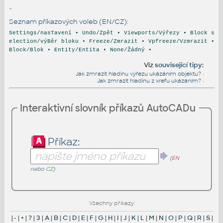
-
Seznam příkazových voleb (EN/CZ):
Settings/nasTavení • Undo/Zpět • Viewports/Výřezy • Block s
election/výBěr bloku • Freeze/Zmrazit • Vpfreeze/Vzmrazit •
Block/Blok • Entity/Entita • None/Žádný •
Viz
související tipy
:
Jak zmrazit hladinu výřezu ukázáním objektu?
•
Jak zmrazit hladinu z xrefu ukázáním?
•
Interaktivní slovník příkazů AutoCADu
Příkaz:
(
EN
nebo
CZ
)
Všechny příkazy:
|
-
|
+
|
?
|
3
|
A
|
B
|
C
|
D
|
E
|
F
|
G
|
H
|
I
|
J
|
K
|
L
|
M
|
N
|
O
|
P
|
Q
|
R
|
S
|