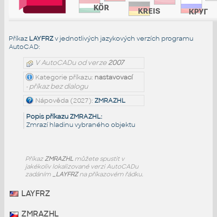
Příkaz
LAYFRZ
v jednotlivých jazykových verzích programu
AutoCAD:
V AutoCADu od verze
2007
Kategorie příkazu:
nastavovací
• příkaz bez dialogu
Nápověda (2027):
ZMRAZHL
Popis příkazu ZMRAZHL:
Zmrazí hladinu vybraného objektu
Příkaz
ZMRAZHL
můžete spustit v
jakékoliv lokalizované verzi AutoCADu
zadáním
_LAYFRZ
na příkazovém řádku.
LAYFRZ
ZMRAZHL