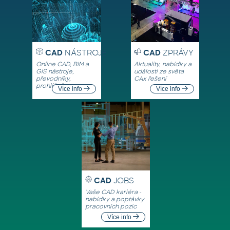
CAD
NÁSTROJE
CAD
ZPRÁVY
Online CAD, BIM a
Aktuality, nabídky a
GIS nástroje,
události ze světa
převodníky,
CAx řešení
prohlížeče
Více info
Více info
CAD
JOBS
Vaše CAD kariéra -
nabídky a poptávky
pracovních pozic
Více info