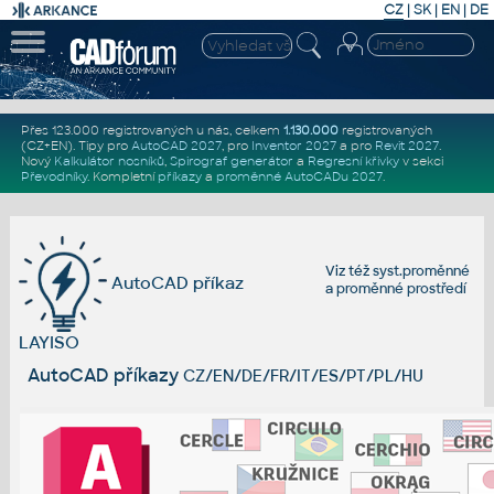
CZ
|
SK
|
EN
|
DE
Přes 123.000 registrovaných u nás, celkem
1.130.000
registrovaných
(CZ+EN)
. Tipy pro
AutoCAD 2027
, pro
Inventor 2027
a pro
Revit 2027
.
Nový
Kalkulátor nosníků
,
Spirograf generátor
a
Regresní křivky
v sekci
Převodníky
.
Kompletní
příkazy
a
proměnné AutoCADu 2027
.
Viz též
syst.proměnné
AutoCAD příkaz
a
proměnné prostředí
LAYISO
AutoCAD příkazy
CZ/EN/DE/FR/IT/ES/PT/PL/HU