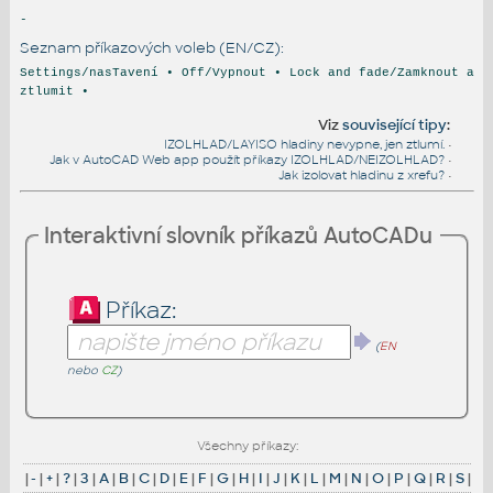
-
Seznam příkazových voleb (EN/CZ):
Settings/nasTavení • Off/Vypnout • Lock and fade/Zamknout a
ztlumit •
Viz
související tipy
:
IZOLHLAD/LAYISO hladiny nevypne, jen ztlumí.
•
Jak v AutoCAD Web app použít příkazy IZOLHLAD/NEIZOLHLAD?
•
Jak izolovat hladinu z xrefu?
•
Interaktivní slovník příkazů AutoCADu
Příkaz:
(
EN
nebo
CZ
)
Všechny příkazy:
|
-
|
+
|
?
|
3
|
A
|
B
|
C
|
D
|
E
|
F
|
G
|
H
|
I
|
J
|
K
|
L
|
M
|
N
|
O
|
P
|
Q
|
R
|
S
|