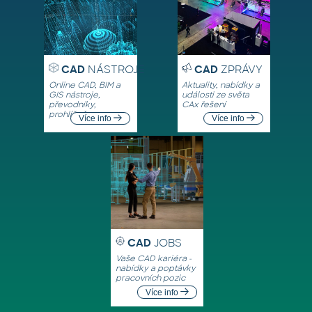
CAD
NÁSTROJE
CAD
ZPRÁVY
Online CAD, BIM a
Aktuality, nabídky a
GIS nástroje,
události ze světa
převodníky,
CAx řešení
prohlížeče
Více info
Více info
CAD
JOBS
Vaše CAD kariéra -
nabídky a poptávky
pracovních pozic
Více info