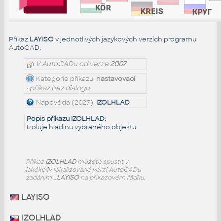
Příkaz
LAYISO
v jednotlivých jazykových verzích programu
AutoCAD:
V AutoCADu od verze
2007
Kategorie příkazu:
nastavovací
• příkaz bez dialogu
Nápověda (2027):
IZOLHLAD
Popis příkazu IZOLHLAD:
Izoluje hladinu vybraného objektu
Příkaz
IZOLHLAD
můžete spustit v
jakékoliv lokalizované verzi AutoCADu
zadáním
_LAYISO
na příkazovém řádku.
LAYISO
IZOLHLAD