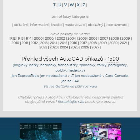
T
|
U
|
V
|
W
|
X
|
Z
|
Jen příkazy kategorie:
|
editační
|
informační
|
kreslicí
|
nastavovací
|
obslužný
|
zobrazovací
|
Nové příkazy od verze:
|
R12
|
R13
|
R14
|
2000
|
2000i
|
2002
|
2004
|
2005
|
2006
|
2007
|
2008
|
2009
|
2010
|
2011
|
2012
|
2013
|
2014
|
2015
|
2016
|
2017
|
2018
|
2019
|
2020
|
2021
|
2022
|
2023
|
2024
|
2025
|
2026
|
2027
|
Přehled všech AutoCAD příkazů -
1590
(anglicky, česky, německy, francouzsky, španělsky, italsky, portugalsky,
polsky, maďarsky)
jen
ExpressTools
, jen
neobsažené v LT
, jen
neobsažené v Core Console
,
jen
ze SAP
Viz též
GetCName
LISP rozhraní.
Chybějící příkaz AutoCADu? Chybějící nebo nesprávný překlad
cizojazyčné verze?
Kontaktujte nás
prosím pro opravu.