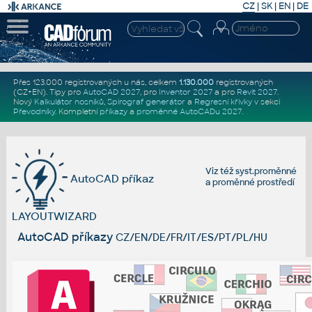
CZ
|
SK
|
EN
|
DE
Přes 123.000 registrovaných u nás, celkem
1.130.000
registrovaných
(CZ+EN)
. Tipy pro
AutoCAD 2027
, pro
Inventor 2027
a pro
Revit 2027
.
Nový
Kalkulátor nosníků
,
Spirograf generátor
a
Regresní křivky
v sekci
Převodníky
.
Kompletní
příkazy
a
proměnné AutoCADu 2027
.
Viz též
syst.proměnné
AutoCAD příkaz
a
proměnné prostředí
LAYOUTWIZARD
AutoCAD příkazy
CZ/EN/DE/FR/IT/ES/PT/PL/HU