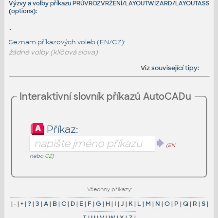
Výzvy a volby příkazu PRŮVROZVRŽENÍ/LAYOUTWIZARD/LAYOUTASS
(options):
-
Seznam příkazových voleb (EN/CZ):
žádné volby (klíčová slova)
Viz
související tipy
:
Interaktivní slovník příkazů AutoCADu
Příkaz:
(
EN
nebo
CZ
)
Všechny příkazy:
|
-
|
+
|
?
|
3
|
A
|
B
|
C
|
D
|
E
|
F
|
G
|
H
|
I
|
J
|
K
|
L
|
M
|
N
|
O
|
P
|
Q
|
R
|
S
|
T
|
U
|
V
|
W
|
X
|
Z
|