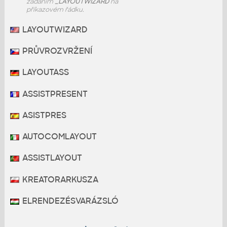
zadáním
_LAYOUTWIZARD
na
příkazovém řádku.
LAYOUTWIZARD
PRŮVROZVRŽENÍ
LAYOUTASS
ASSISTPRESENT
ASISTPRES
AUTOCOMLAYOUT
ASSISTLAYOUT
KREATORARKUSZA
ELRENDEZÉSVARÁZSLÓ