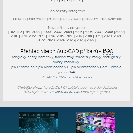
Jen příkazy kategorie:
|
editační
|
informační
|
kreslicí
|
nastavovací
|
obslužný
|
zobrazovací
|
Nové příkazy od verze:
|
R12
|
R13
|
R14
|
2000
|
2000i
|
2002
|
2004
|
2005
|
2006
|
2007
|
2008
|
2009
|
2010
|
2011
|
2012
|
2013
|
2014
|
2015
|
2016
|
2017
|
2018
|
2019
|
2020
|
2021
|
2022
|
2023
|
2024
|
2025
|
2026
|
2027
|
Přehled všech AutoCAD příkazů -
1590
(anglicky, česky, německy, francouzsky, španělsky, italsky, portugalsky,
polsky, maďarsky)
jen
ExpressTools
, jen
neobsažené v LT
, jen
neobsažené v Core Console
,
jen
ze SAP
Viz též
GetCName
LISP rozhraní.
Chybějící příkaz AutoCADu? Chybějící nebo nesprávný překlad
cizojazyčné verze?
Kontaktujte nás
prosím pro opravu.