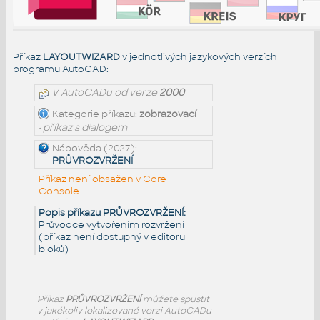
Příkaz
LAYOUTWIZARD
v jednotlivých jazykových verzích
programu AutoCAD:
V AutoCADu od verze
2000
Kategorie příkazu:
zobrazovací
• příkaz s dialogem
Nápověda (2027):
PRŮVROZVRŽENÍ
Příkaz není obsažen v Core
Console
Popis příkazu PRŮVROZVRŽENÍ:
Průvodce vytvořením rozvržení
(příkaz není dostupný v editoru
bloků)
Příkaz
PRŮVROZVRŽENÍ
můžete spustit
v jakékoliv lokalizované verzi AutoCADu