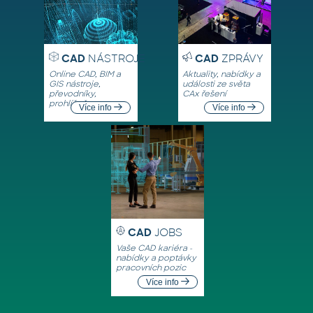
CAD
NÁSTROJE
CAD
ZPRÁVY
Online CAD, BIM a
Aktuality, nabídky a
GIS nástroje,
události ze světa
převodníky,
CAx řešení
prohlížeče
Více info
Více info
CAD
JOBS
Vaše CAD kariéra -
nabídky a poptávky
pracovních pozic
Více info