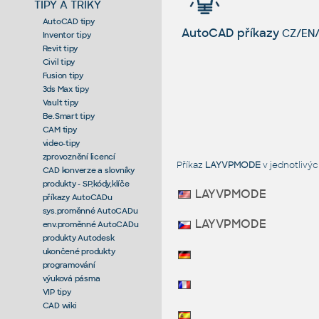
TIPY A TRIKY
AutoCAD tipy
AutoCAD příkazy
CZ/EN/
Inventor tipy
Revit tipy
Civil tipy
Fusion tipy
3ds Max tipy
Vault tipy
Be.Smart tipy
CAM tipy
video-tipy
zprovoznění licencí
Příkaz
LAYVPMODE
v jednotlivý
CAD konverze a slovníky
produkty - SP,kódy,klíče
LAYVPMODE
příkazy AutoCADu
sys.proměnné AutoCADu
LAYVPMODE
env.proměnné AutoCADu
produkty Autodesk
ukončené produkty
programování
výuková pásma
VIP tipy
CAD wiki