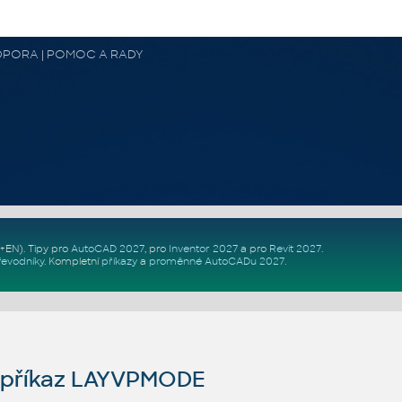
 PODPORA | POMOC A RADY
Z+EN)
. Tipy pro
AutoCAD 2027
, pro
Inventor 2027
a pro
Revit 2027
.
řevodníky
.
Kompletní
příkazy
a
proměnné AutoCADu 2027
.
příkaz LAYVPMODE