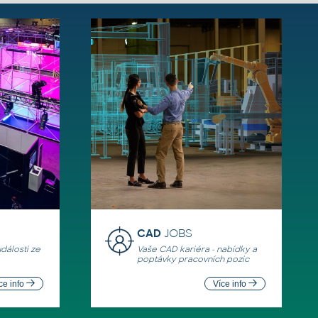
CAD
JOBS
události ze
Vaše CAD kariéra - nabídky a
poptávky pracovních pozic
ce info
Více info