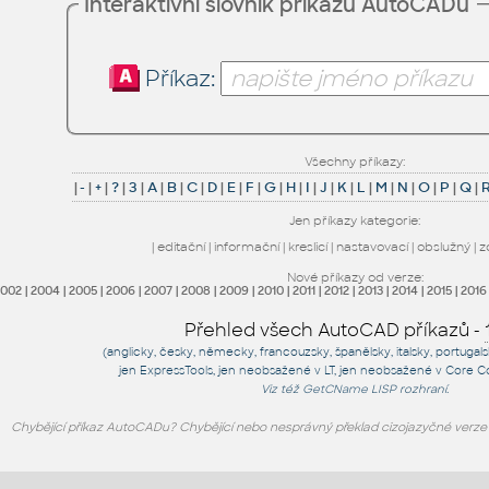
Interaktivní slovník příkazů AutoCADu
Příkaz:
Všechny příkazy:
|
-
|
+
|
?
|
3
|
A
|
B
|
C
|
D
|
E
|
F
|
G
|
H
|
I
|
J
|
K
|
L
|
M
|
N
|
O
|
P
|
Q
|
Jen příkazy kategorie:
|
editační
|
informační
|
kreslicí
|
nastavovací
|
obslužný
|
z
Nové příkazy od verze:
2002
|
2004
|
2005
|
2006
|
2007
|
2008
|
2009
|
2010
|
2011
|
2012
|
2013
|
2014
|
2015
|
2016
Přehled všech AutoCAD příkazů -
(anglicky, česky, německy, francouzsky, španělsky, italsky, portugal
jen
ExpressTools
, jen
neobsažené v LT
, jen
neobsažené v Core C
Viz též
GetCName
LISP rozhraní.
Chybějící příkaz AutoCADu? Chybějící nebo nesprávný překlad cizojazyčné verz