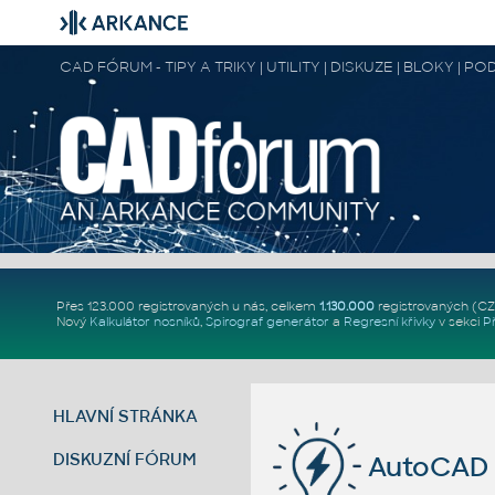
CAD FÓRUM - TIPY A TRIKY | UTILITY | DISKUZE | BLOKY |
Přes 123.000 registrovaných u nás, celkem
1.130.000
registrovaných (C
Nový
Kalkulátor nosníků
,
Spirograf generátor
a
Regresní křivky
v sekci
P
HLAVNÍ STRÁNKA
DISKUZNÍ FÓRUM
AutoCAD 