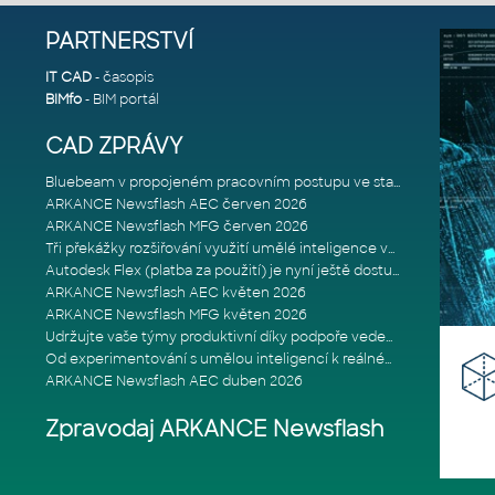
PARTNERSTVÍ
IT CAD
- časopis
BIMfo
- BIM portál
CAD ZPRÁVY
Bluebeam v propojeném pracovním postupu ve stavebnictví: Proč je int
ARKANCE Newsflash AEC červen 2026
ARKANCE Newsflash MFG červen 2026
Tři překážky rozšiřování využití umělé inteligence ve stavebním prům
Autodesk Flex (platba za použití) je nyní ještě dostupnější
ARKANCE Newsflash AEC květen 2026
ARKANCE Newsflash MFG květen 2026
Udržujte vaše týmy produktivní díky podpoře vedené odborníky
Od experimentování s umělou inteligencí k reálnému dopadu na podniká
ARKANCE Newsflash AEC duben 2026
Zpravodaj ARKANCE Newsflash