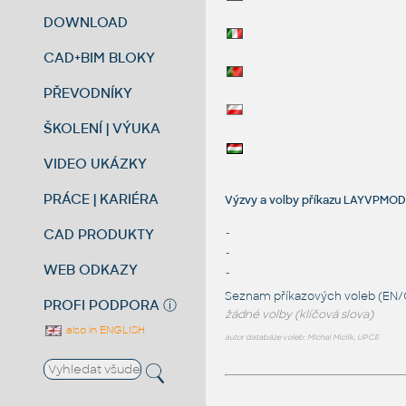
DOWNLOAD
CAD+BIM BLOKY
PŘEVODNÍKY
ŠKOLENÍ | VÝUKA
VIDEO UKÁZKY
PRÁCE | KARIÉRA
Výzvy a volby příkazu LAYVPMO
CAD PRODUKTY
-
-
WEB ODKAZY
-
Seznam příkazových voleb (EN/
PROFI PODPORA
ⓘ
žádné volby (klíčová slova)
also in ENGLISH
autor databáze voleb: Michal Miclík, UPCE