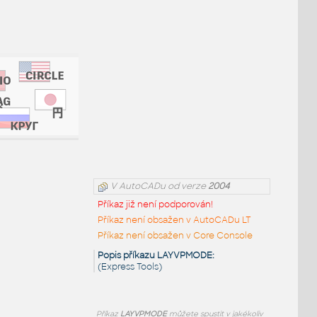
V AutoCADu od verze
2004
Příkaz již není podporován!
Příkaz není obsažen v AutoCADu LT
Příkaz není obsažen v Core Console
Popis příkazu LAYVPMODE:
(Express Tools)
Příkaz
LAYVPMODE
můžete spustit v jakékoliv