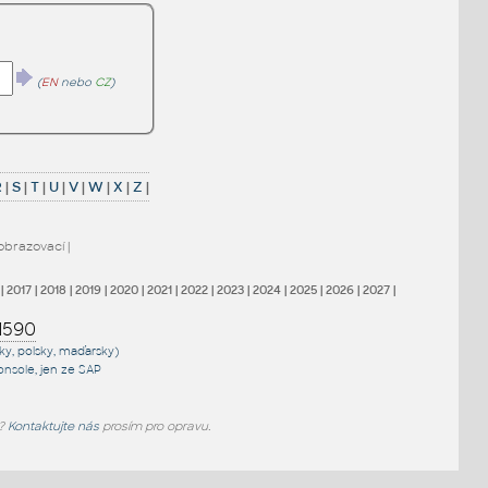
(
EN
nebo
CZ
)
R
|
S
|
T
|
U
|
V
|
W
|
X
|
Z
|
obrazovací
|
|
2017
|
2018
|
2019
|
2020
|
2021
|
2022
|
2023
|
2024
|
2025
|
2026
|
2027
|
1590
sky, polsky, maďarsky)
onsole
, jen
ze SAP
e?
Kontaktujte nás
prosím pro opravu.