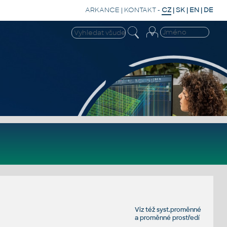
ARKANCE
|
KONTAKT
-
CZ
|
SK
|
EN
|
DE
Viz též
syst.proměnné
a
proměnné prostředí