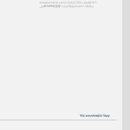
lokalizované verzi AutoCADu zadáním
_LAYVPMODE
na příkazovém řádku.
Viz
související tipy
: