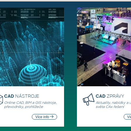
CAD
NÁSTROJE
CAD
ZPRÁVY
Online CAD, BIM a GIS nástroje,
Aktuality, nabídky a 
převodníky, prohlížeče
světa CAx řešení
Více info
Ví