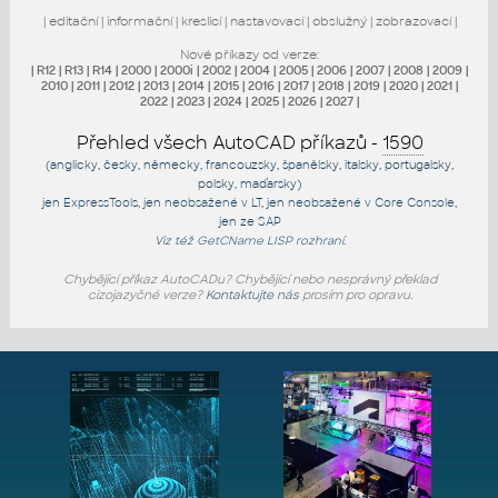
|
editační
|
informační
|
kreslicí
|
nastavovací
|
obslužný
|
zobrazovací
|
Nové příkazy od verze:
|
R12
|
R13
|
R14
|
2000
|
2000i
|
2002
|
2004
|
2005
|
2006
|
2007
|
2008
|
2009
|
2010
|
2011
|
2012
|
2013
|
2014
|
2015
|
2016
|
2017
|
2018
|
2019
|
2020
|
2021
|
2022
|
2023
|
2024
|
2025
|
2026
|
2027
|
Přehled všech AutoCAD příkazů -
1590
(anglicky, česky, německy, francouzsky, španělsky, italsky, portugalsky,
polsky, maďarsky)
jen
ExpressTools
, jen
neobsažené v LT
, jen
neobsažené v Core Console
,
jen
ze SAP
Viz též
GetCName
LISP rozhraní.
Chybějící příkaz AutoCADu? Chybějící nebo nesprávný překlad
cizojazyčné verze?
Kontaktujte nás
prosím pro opravu.