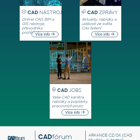
CAD
NÁSTROJE
CAD
ZPRÁVY
Online CAD, BIM a
Aktuality, nabídky a
GIS nástroje,
události ze světa
převodníky,
CAx řešení
prohlížeče
Více info
Více info
CAD
JOBS
Vaše CAD kariéra -
nabídky a poptávky
pracovních pozic
Více info
CAD
fórum
ARKANCE CZ/SK
(CAD