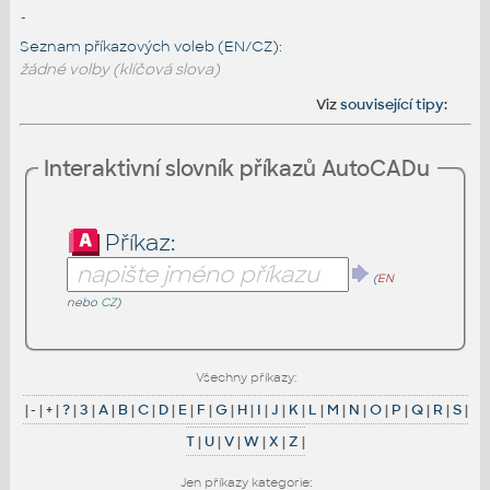
-
Seznam příkazových voleb (EN/CZ):
žádné volby (klíčová slova)
Viz
související tipy
:
Interaktivní slovník příkazů AutoCADu
Příkaz:
(
EN
nebo
CZ
)
Všechny příkazy:
|
-
|
+
|
?
|
3
|
A
|
B
|
C
|
D
|
E
|
F
|
G
|
H
|
I
|
J
|
K
|
L
|
M
|
N
|
O
|
P
|
Q
|
R
|
S
|
T
|
U
|
V
|
W
|
X
|
Z
|
Jen příkazy kategorie: