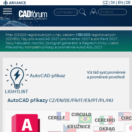
CZ
|
SK
|
EN
|
DE
Přes 123.000 registrovaných u nás, celkem
1.130.000
registrovaných
(CZ+EN)
. Tipy pro
AutoCAD 2027
, pro
Inventor 2027
a pro
Revit 2027
.
Nový
Kalkulátor nosníků
,
Spirograf generátor
a
Regresní křivky
v sekci
Převodníky
.
Kompletní
příkazy
a
proměnné AutoCADu 2027
.
Viz též
syst.proměnné
AutoCAD příkaz
a
proměnné prostředí
LIGHTLIST
AutoCAD příkazy
CZ/EN/DE/FR/IT/ES/PT/PL/HU