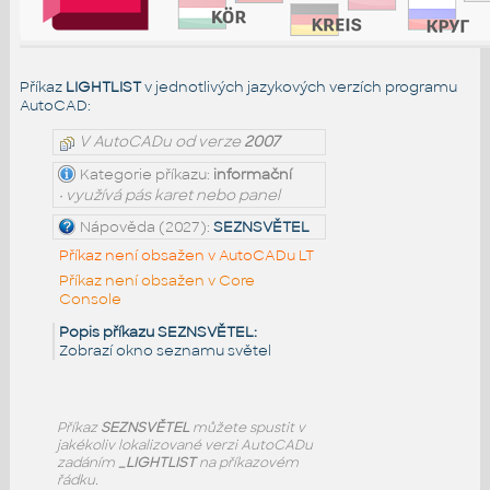
Příkaz
LIGHTLIST
v jednotlivých jazykových verzích programu
AutoCAD:
V AutoCADu od verze
2007
Kategorie příkazu:
informační
• využívá pás karet nebo panel
Nápověda (2027):
SEZNSVĚTEL
Příkaz není obsažen v AutoCADu LT
Příkaz není obsažen v Core
Console
Popis příkazu SEZNSVĚTEL:
Zobrazí okno seznamu světel
Příkaz
SEZNSVĚTEL
můžete spustit v
jakékoliv lokalizované verzi AutoCADu
zadáním
_LIGHTLIST
na příkazovém
řádku.