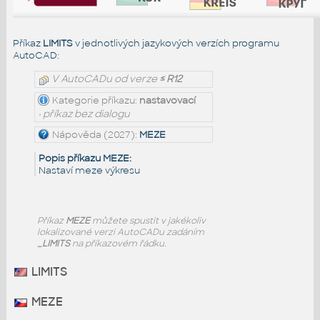
Příkaz
LIMITS
v jednotlivých jazykových verzích programu
AutoCAD:
V AutoCADu od verze
≤ R12
Kategorie příkazu:
nastavovací
• příkaz bez dialogu
Nápověda (2027):
MEZE
Popis příkazu MEZE:
Nastaví meze výkresu
Příkaz
MEZE
můžete spustit v jakékoliv
lokalizované verzi AutoCADu zadáním
_LIMITS
na příkazovém řádku.
LIMITS
MEZE