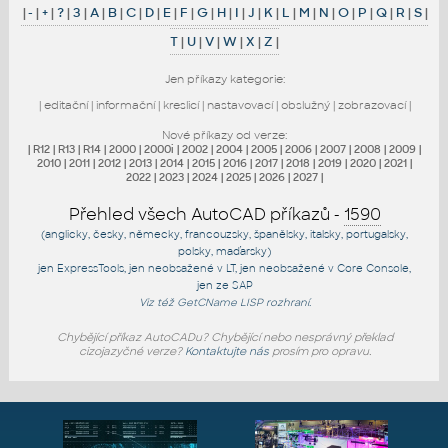
|
-
|
+
|
?
|
3
|
A
|
B
|
C
|
D
|
E
|
F
|
G
|
H
|
I
|
J
|
K
|
L
|
M
|
N
|
O
|
P
|
Q
|
R
|
S
|
T
|
U
|
V
|
W
|
X
|
Z
|
Jen příkazy kategorie:
|
editační
|
informační
|
kreslicí
|
nastavovací
|
obslužný
|
zobrazovací
|
Nové příkazy od verze:
|
R12
|
R13
|
R14
|
2000
|
2000i
|
2002
|
2004
|
2005
|
2006
|
2007
|
2008
|
2009
|
2010
|
2011
|
2012
|
2013
|
2014
|
2015
|
2016
|
2017
|
2018
|
2019
|
2020
|
2021
|
2022
|
2023
|
2024
|
2025
|
2026
|
2027
|
Přehled všech AutoCAD příkazů -
1590
(anglicky, česky, německy, francouzsky, španělsky, italsky, portugalsky,
polsky, maďarsky)
jen
ExpressTools
, jen
neobsažené v LT
, jen
neobsažené v Core Console
,
jen
ze SAP
Viz též
GetCName
LISP rozhraní.
Chybějící příkaz AutoCADu? Chybějící nebo nesprávný překlad
cizojazyčné verze?
Kontaktujte nás
prosím pro opravu.