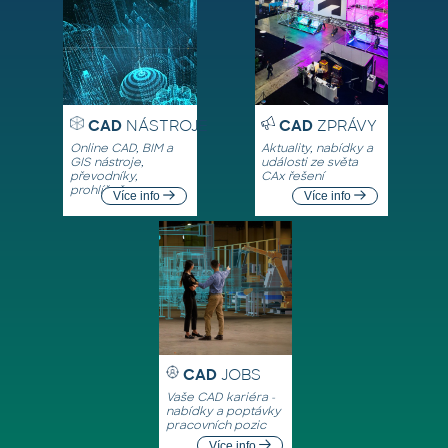
CAD
NÁSTROJE
CAD
ZPRÁVY
Online CAD, BIM a
Aktuality, nabídky a
GIS nástroje,
události ze světa
převodníky,
CAx řešení
prohlížeče
Více info
Více info
CAD
JOBS
Vaše CAD kariéra -
nabídky a poptávky
pracovních pozic
Více info