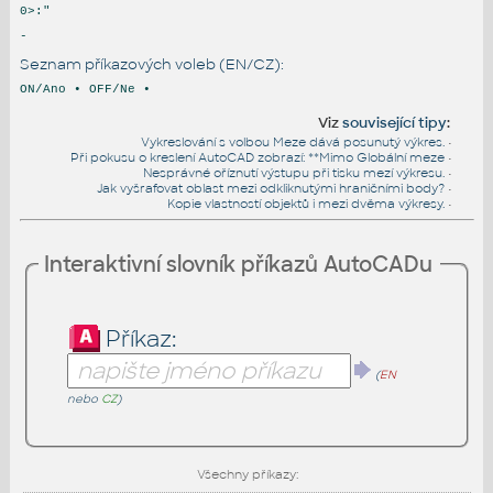
0>:"
-
Seznam příkazových voleb (EN/CZ):
ON/Ano • OFF/Ne •
Viz
související tipy
:
Vykreslování s volbou Meze dává posunutý výkres.
•
Při pokusu o kreslení AutoCAD zobrazí: **Mimo Globální meze
•
Nesprávné oříznutí výstupu při tisku mezí výkresu.
•
Jak vyšrafovat oblast mezi odkliknutými hraničními body?
•
Kopie vlastností objektů i mezi dvěma výkresy.
•
Interaktivní slovník příkazů AutoCADu
Příkaz:
(
EN
nebo
CZ
)
Všechny příkazy: