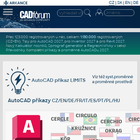
CZ
|
SK
|
EN
|
DE
Přes 123.000 registrovaných u nás, celkem
1.130.000
registrovaných
(CZ+EN)
. Tipy pro
AutoCAD 2027
, pro
Inventor 2027
a pro
Revit 2027
.
Nový
Kalkulátor nosníků
,
Spirograf generátor
a
Regresní křivky
v sekci
Převodníky
.
Kompletní
příkazy
a
proměnné AutoCADu 2027
.
Viz též
syst.proměnné
AutoCAD příkaz LIMITS
a
proměnné prostředí
AutoCAD příkazy
CZ/EN/DE/FR/IT/ES/PT/PL/HU