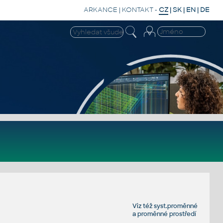
ARKANCE
|
KONTAKT
-
CZ
|
SK
|
EN
|
DE
Viz též
syst.proměnné
a
proměnné prostředí