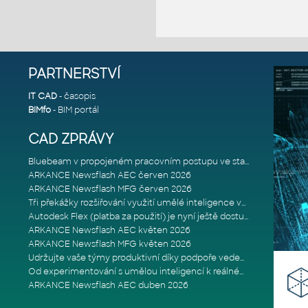
PARTNERSTVÍ
IT CAD
- časopis
BIMfo
- BIM portál
CAD ZPRÁVY
Bluebeam v propojeném pracovním postupu ve stavebnictví: Proč je int
ARKANCE Newsflash AEC červen 2026
ARKANCE Newsflash MFG červen 2026
Tři překážky rozšiřování využití umělé inteligence ve stavebním prům
Autodesk Flex (platba za použití) je nyní ještě dostupnější
ARKANCE Newsflash AEC květen 2026
ARKANCE Newsflash MFG květen 2026
Udržujte vaše týmy produktivní díky podpoře vedené odborníky
Od experimentování s umělou inteligencí k reálnému dopadu na podniká
ARKANCE Newsflash AEC duben 2026