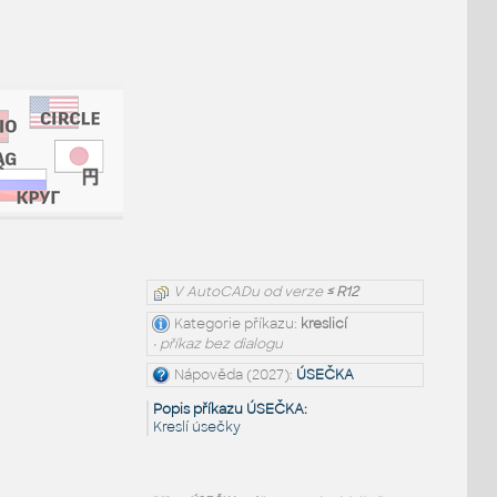
V AutoCADu od verze
≤ R12
Kategorie příkazu:
kreslicí
• příkaz bez dialogu
Nápověda (2027):
ÚSEČKA
Popis příkazu ÚSEČKA:
Kreslí úsečky