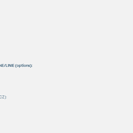
E/LINIE (options):
CZ):