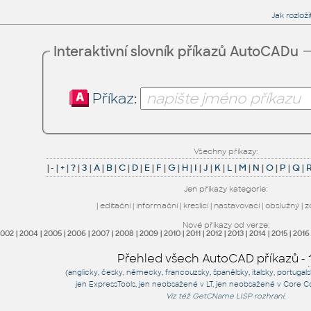
Jak rozlož
Interaktivní slovník příkazů AutoCADu
Příkaz:
Všechny příkazy:
|
-
|
+
|
?
|
3
|
A
|
B
|
C
|
D
|
E
|
F
|
G
|
H
|
I
|
J
|
K
|
L
|
M
|
N
|
O
|
P
|
Q
|
Jen příkazy kategorie:
|
editační
|
informační
|
kreslicí
|
nastavovací
|
obslužný
|
z
Nové příkazy od verze:
2002
|
2004
|
2005
|
2006
|
2007
|
2008
|
2009
|
2010
|
2011
|
2012
|
2013
|
2014
|
2015
|
2016
Přehled všech AutoCAD příkazů -
(anglicky, česky, německy, francouzsky, španělsky, italsky, portugal
jen
ExpressTools
, jen
neobsažené v LT
, jen
neobsažené v Core C
Viz též
GetCName
LISP rozhraní.