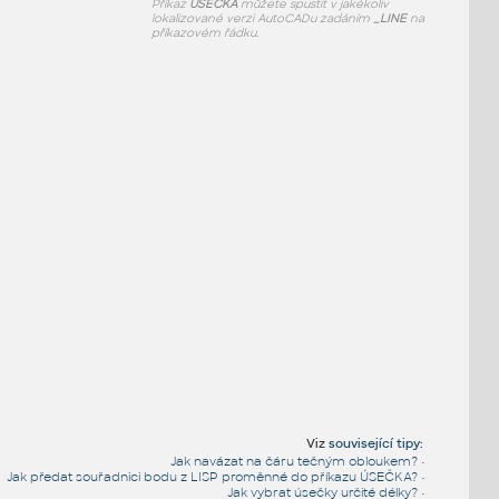
Příkaz
ÚSEČKA
můžete spustit v jakékoliv
lokalizované verzi AutoCADu zadáním
_LINE
na
příkazovém řádku.
Viz
související tipy
:
Jak navázat na čáru tečným obloukem?
•
Jak předat souřadnici bodu z LISP proměnné do příkazu ÚSEČKA?
•
Jak vybrat úsečky určité délky?
•