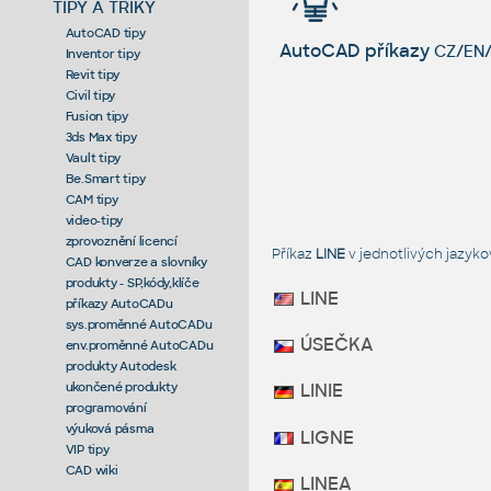
TIPY A TRIKY
AutoCAD tipy
AutoCAD příkazy
CZ/EN/
Inventor tipy
Revit tipy
Civil tipy
Fusion tipy
3ds Max tipy
Vault tipy
Be.Smart tipy
CAM tipy
video-tipy
zprovoznění licencí
Příkaz
LINE
v jednotlivých jazyk
CAD konverze a slovníky
produkty - SP,kódy,klíče
LINE
příkazy AutoCADu
sys.proměnné AutoCADu
ÚSEČKA
env.proměnné AutoCADu
produkty Autodesk
ukončené produkty
LINIE
programování
výuková pásma
LIGNE
VIP tipy
CAD wiki
LINEA