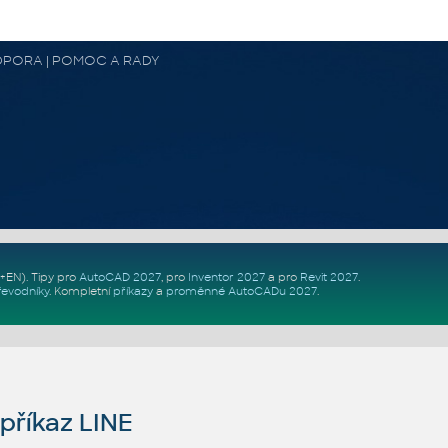
 PODPORA | POMOC A RADY
Z+EN)
. Tipy pro
AutoCAD 2027
, pro
Inventor 2027
a pro
Revit 2027
.
řevodníky
.
Kompletní
příkazy
a
proměnné AutoCADu 2027
.
říkaz LINE