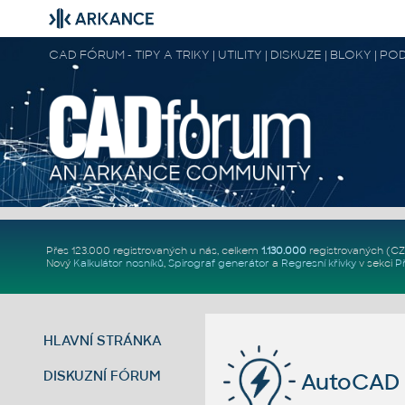
CAD FÓRUM - TIPY A TRIKY | UTILITY | DISKUZE | BLOKY |
Přes 123.000 registrovaných u nás, celkem
1.130.000
registrovaných (C
Nový
Kalkulátor nosníků
,
Spirograf generátor
a
Regresní křivky
v sekci
P
HLAVNÍ STRÁNKA
DISKUZNÍ FÓRUM
AutoCAD p