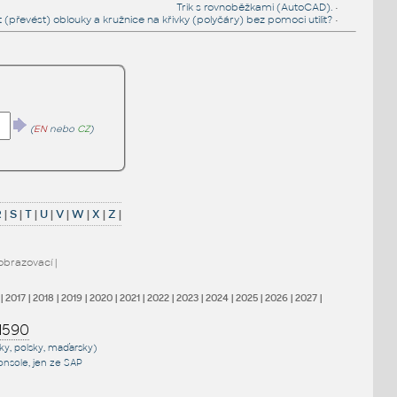
Trik s rovnoběžkami (AutoCAD).
•
it (převést) oblouky a kružnice na křivky (polyčáry) bez pomoci utilit?
•
(
EN
nebo
CZ
)
R
|
S
|
T
|
U
|
V
|
W
|
X
|
Z
|
obrazovací
|
|
2017
|
2018
|
2019
|
2020
|
2021
|
2022
|
2023
|
2024
|
2025
|
2026
|
2027
|
1590
sky, polsky, maďarsky)
onsole
, jen
ze SAP