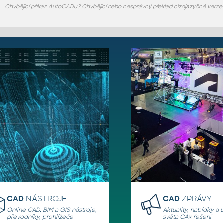
Chybějící příkaz AutoCADu? Chybějící nebo nesprávný překlad cizojazyčné verz
CAD
NÁSTROJE
CAD
ZPRÁVY
Online CAD, BIM a GIS nástroje,
Aktuality, nabídky a 
převodníky, prohlížeče
světa CAx řešení