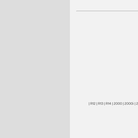
|
R12
|
R13
|
R14
|
2000
|
2000i
|