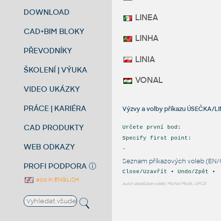
DOWNLOAD
LINEA
CAD+BIM BLOKY
LINHA
PŘEVODNÍKY
LINIA
ŠKOLENÍ | VÝUKA
VONAL
VIDEO UKÁZKY
PRÁCE | KARIÉRA
Výzvy a volby příkazu ÚSEČKA/LIN
CAD PRODUKTY
Určete první bod:
Specify first point:
WEB ODKAZY
-
Seznam příkazových voleb (EN/
PROFI PODPORA
ⓘ
Close/Uzavřít • Undo/Zpět •
also in ENGLISH
autor databáze voleb: Michal Miclík, UPCE