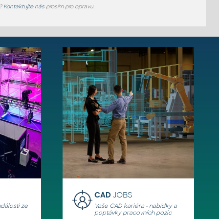
e?
Kontaktujte nás
prosím pro opravu.
CAD
JOBS
události ze
Vaše CAD kariéra - nabídky a
poptávky pracovních pozic