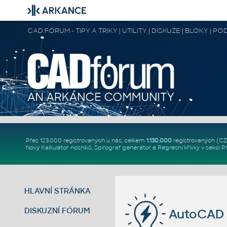
CAD FÓRUM - TIPY A TRIKY | UTILITY | DISKUZE | BLOKY |
Přes 123.000 registrovaných u nás, celkem
1.130.000
registrovaných (C
Nový
Kalkulátor nosníků
,
Spirograf generátor
a
Regresní křivky
v sekci
P
HLAVNÍ STRÁNKA
DISKUZNÍ FÓRUM
AutoCAD 