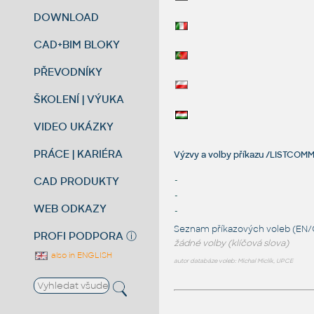
DOWNLOAD
CAD+BIM BLOKY
PŘEVODNÍKY
ŠKOLENÍ | VÝUKA
VIDEO UKÁZKY
PRÁCE | KARIÉRA
Výzvy a volby příkazu /LISTCOMM
CAD PRODUKTY
-
-
WEB ODKAZY
-
Seznam příkazových voleb (EN/
PROFI PODPORA
ⓘ
žádné volby (klíčová slova)
also in ENGLISH
autor databáze voleb: Michal Miclík, UPCE