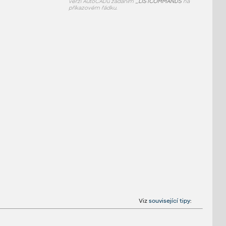
verzi AutoCADu zadáním
_LISTCOMMANDS
na
příkazovém řádku.
Viz
související tipy
: