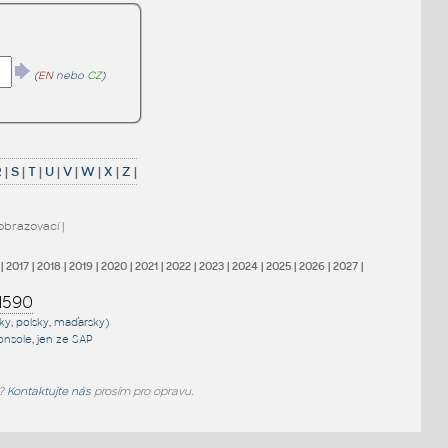
(
EN
nebo
CZ
)
R
|
S
|
T
|
U
|
V
|
W
|
X
|
Z
|
obrazovací
|
|
2017
|
2018
|
2019
|
2020
|
2021
|
2022
|
2023
|
2024
|
2025
|
2026
|
2027
|
1590
sky, polsky, maďarsky)
onsole
, jen
ze SAP
e?
Kontaktujte nás
prosím pro opravu.