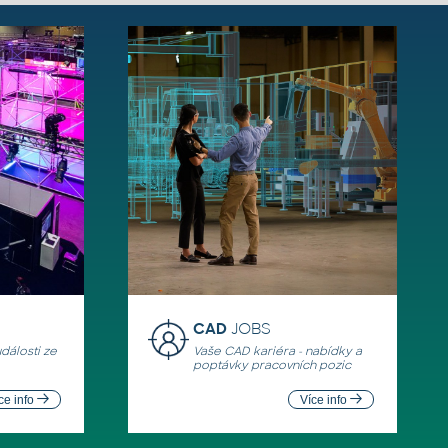
CAD
JOBS
události ze
Vaše CAD kariéra - nabídky a
poptávky pracovních pozic
ce info
Více info