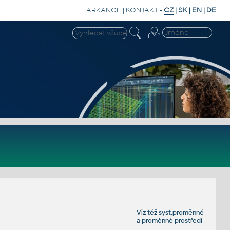
ARKANCE
|
KONTAKT
-
CZ
|
SK
|
EN
|
DE
Viz též
syst.proměnné
a
proměnné prostředí