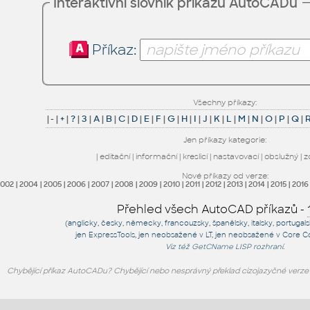
Interaktivní slovník příkazů AutoCADu
Příkaz:
Všechny příkazy:
|
-
|
+
|
?
|
3
|
A
|
B
|
C
|
D
|
E
|
F
|
G
|
H
|
I
|
J
|
K
|
L
|
M
|
N
|
O
|
P
|
Q
|
Jen příkazy kategorie:
|
editační
|
informační
|
kreslicí
|
nastavovací
|
obslužný
|
z
Nové příkazy od verze:
2002
|
2004
|
2005
|
2006
|
2007
|
2008
|
2009
|
2010
|
2011
|
2012
|
2013
|
2014
|
2015
|
2016
Přehled všech AutoCAD příkazů -
(anglicky, česky, německy, francouzsky, španělsky, italsky, portugal
jen
ExpressTools
, jen
neobsažené v LT
, jen
neobsažené v Core C
Viz též
GetCName
LISP rozhraní.
Chybějící příkaz AutoCADu? Chybějící nebo nesprávný překlad cizojazyčné verz