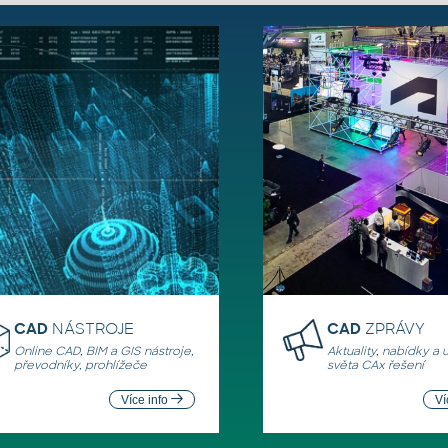
CAD
NÁSTROJE
CAD
ZPRÁVY
Online CAD, BIM a GIS nástroje,
Aktuality, nabídky a 
převodníky, prohlížeče
světa CAx řešení
Více info
Ví