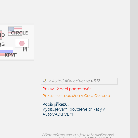
V AutoCADu od verze
≤ R12
Příkaz již není podporován!
Příkaz není obsažen v Core Console
Popis příkazu :
Vypisuje vámi povolené příkazy v
AutoCADu OEM
Příkaz
můžete spustit v jakékoliv lokalizované