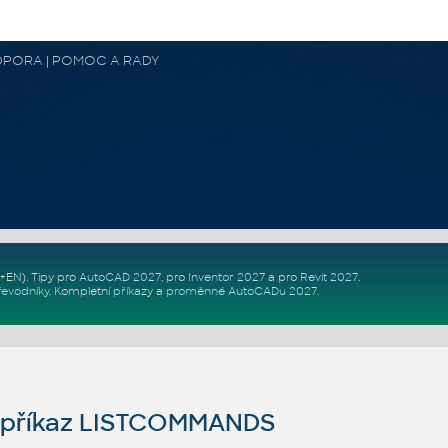
 PODPORA | POMOC A RADY
Z+EN)
. Tipy pro
AutoCAD 2027
, pro
Inventor 2027
a pro
Revit 2027
.
řevodníky
.
Kompletní
příkazy
a
proměnné AutoCADu 2027
.
příkaz LISTCOMMANDS