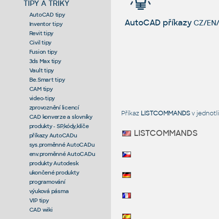
TIPY A TRIKY
AutoCAD tipy
AutoCAD příkazy
CZ/EN/
Inventor tipy
Revit tipy
Civil tipy
Fusion tipy
3ds Max tipy
Vault tipy
Be.Smart tipy
CAM tipy
video-tipy
zprovoznění licencí
Příkaz
LISTCOMMANDS
v jednot
CAD konverze a slovníky
produkty - SP,kódy,klíče
LISTCOMMANDS
příkazy AutoCADu
sys.proměnné AutoCADu
env.proměnné AutoCADu
produkty Autodesk
ukončené produkty
programování
výuková pásma
VIP tipy
CAD wiki