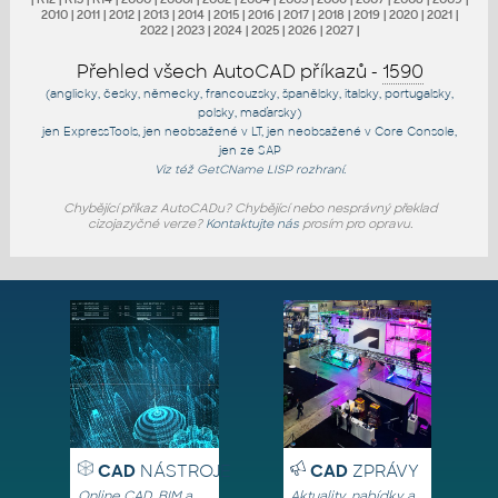
2010
|
2011
|
2012
|
2013
|
2014
|
2015
|
2016
|
2017
|
2018
|
2019
|
2020
|
2021
|
2022
|
2023
|
2024
|
2025
|
2026
|
2027
|
Přehled všech AutoCAD příkazů -
1590
(anglicky, česky, německy, francouzsky, španělsky, italsky, portugalsky,
polsky, maďarsky)
jen
ExpressTools
, jen
neobsažené v LT
, jen
neobsažené v Core Console
,
jen
ze SAP
Viz též
GetCName
LISP rozhraní.
Chybějící příkaz AutoCADu? Chybějící nebo nesprávný překlad
cizojazyčné verze?
Kontaktujte nás
prosím pro opravu.
CAD
NÁSTROJE
CAD
ZPRÁVY
Online CAD, BIM a
Aktuality, nabídky a