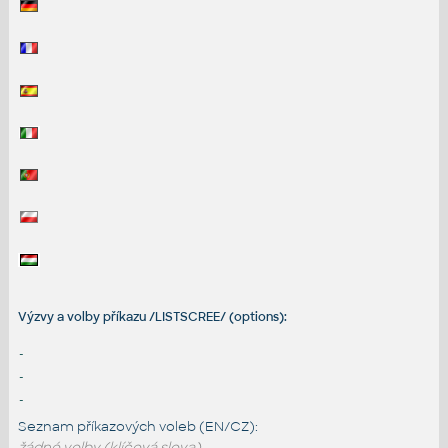
Výzvy a volby příkazu /LISTSCREE/ (options):
-
-
-
Seznam příkazových voleb (EN/CZ):
žádné volby (klíčová slova)