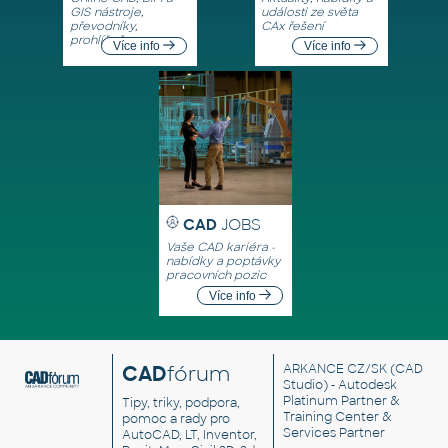
GIS nástroje,
události ze světa
převodníky,
CAx řešení
prohlížeče
Více info
Více info
CAD
JOBS
Vaše CAD kariéra -
nabídky a poptávky
pracovních pozic
Více info
CAD
fórum
ARKANCE CZ/SK
(CAD
Studio) - Autodesk
Platinum Partner &
Tipy, triky, podpora,
Training Center &
pomoc a rady pro
Services Partner
AutoCAD, LT, Inventor,