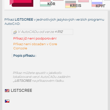
Příkaz
LISTSCREE
v jednotlivých jazykových verzích programu
AutoCAD:
V AutoCADu od verze
≤ R12
Příkaz již není podporován!
Příkaz není obsažen v Core
Console
Popis příkazu :
Příkaz
můžete spustit v jakékoliv
lokalizované verzi AutoCADu zadáním
_LISTSCREE
na příkazovém řádku.
LISTSCREE