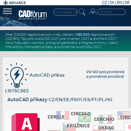
CZ
|
SK
|
EN
|
DE
Přes 123.000 registrovaných u nás, celkem
1.130.000
registrovaných
(CZ+EN)
. Tipy pro
AutoCAD 2027
, pro
Inventor 2027
a pro
Revit 2027
.
Nový
Kalkulátor nosníků
,
Spirograf generátor
a
Regresní křivky
v sekci
Převodníky
.
Kompletní
příkazy
a
proměnné AutoCADu 2027
.
Viz též
syst.proměnné
AutoCAD příkaz
a
proměnné prostředí
LISTSCREE
AutoCAD příkazy
CZ/EN/DE/FR/IT/ES/PT/PL/HU