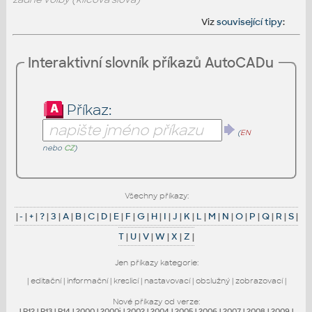
Viz
související tipy
:
Interaktivní slovník příkazů AutoCADu
Příkaz:
(
EN
nebo
CZ
)
Všechny příkazy:
|
-
|
+
|
?
|
3
|
A
|
B
|
C
|
D
|
E
|
F
|
G
|
H
|
I
|
J
|
K
|
L
|
M
|
N
|
O
|
P
|
Q
|
R
|
S
|
T
|
U
|
V
|
W
|
X
|
Z
|
Jen příkazy kategorie:
|
editační
|
informační
|
kreslicí
|
nastavovací
|
obslužný
|
zobrazovací
|
Nové příkazy od verze:
|
R12
|
R13
|
R14
|
2000
|
2000i
|
2002
|
2004
|
2005
|
2006
|
2007
|
2008
|
2009
|