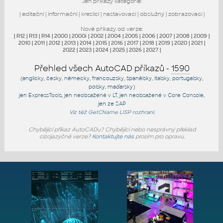
Jen příkazy kategorie:
|
editační
|
informační
|
kreslicí
|
nastavovací
|
obslužný
|
zobrazovací
|
Nové příkazy od verze:
|
R12
|
R13
|
R14
|
2000
|
2000i
|
2002
|
2004
|
2005
|
2006
|
2007
|
2008
|
2009
|
2010
|
2011
|
2012
|
2013
|
2014
|
2015
|
2016
|
2017
|
2018
|
2019
|
2020
|
2021
|
2022
|
2023
|
2024
|
2025
|
2026
|
2027
|
Přehled všech AutoCAD příkazů -
1590
(anglicky, česky, německy, francouzsky, španělsky, italsky, portugalsky,
polsky, maďarsky)
jen
ExpressTools
, jen
neobsažené v LT
, jen
neobsažené v Core Console
,
jen
ze SAP
Viz též
GetCName
LISP rozhraní.
Chybějící příkaz AutoCADu? Chybějící nebo nesprávný překlad
cizojazyčné verze?
Kontaktujte nás
prosím pro opravu.