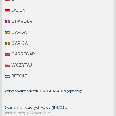
LADEN
CHARGER
CARGA
CARICA
CARREGAR
WCZYTAJ
BETÖLT
Výzvy a volby příkazu ČTI/LOAD/LADEN (options):
-
Seznam příkazových voleb (EN/CZ):
žádné volby (klíčová slova)