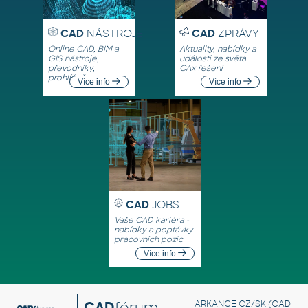
CAD
NÁSTROJE
CAD
ZPRÁVY
Online CAD, BIM a
Aktuality, nabídky a
GIS nástroje,
události ze světa
převodníky,
CAx řešení
prohlížeče
Více info
Více info
CAD
JOBS
Vaše CAD kariéra -
nabídky a poptávky
pracovních pozic
Více info
CAD
fórum
ARKANCE CZ/SK
(CAD