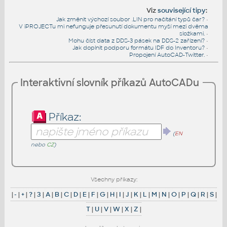
Viz
související tipy
:
Jak změnit výchozí soubor .LIN pro načítání typů čar?
•
V iPROJECTu mi nefunguje přesunutí dokumentu myší mezi dvěma
složkami.
•
Mohu číst data z DDS-3 pásek na DDS-2 zařízení?
•
Jak doplnit podporu formátu IDF do Inventoru?
•
Propojení AutoCAD-Twitter.
•
Interaktivní slovník příkazů AutoCADu
Příkaz:
(
EN
nebo
CZ
)
Všechny příkazy:
|
-
|
+
|
?
|
3
|
A
|
B
|
C
|
D
|
E
|
F
|
G
|
H
|
I
|
J
|
K
|
L
|
M
|
N
|
O
|
P
|
Q
|
R
|
S
|
T
|
U
|
V
|
W
|
X
|
Z
|