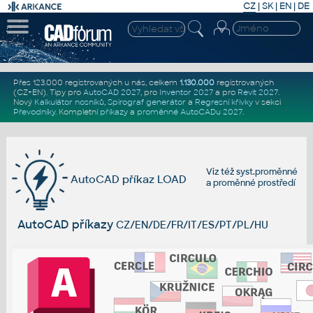
CZ
|
SK
|
EN
|
DE
Přes 123.000 registrovaných u nás, celkem
1.130.000
registrovaných
(CZ+EN)
. Tipy pro
AutoCAD 2027
, pro
Inventor 2027
a pro
Revit 2027
.
Nový
Kalkulátor nosníků
,
Spirograf generátor
a
Regresní křivky
v sekci
Převodníky
.
Kompletní
příkazy
a
proměnné AutoCADu 2027
.
Viz též
syst.proměnné
AutoCAD příkaz LOAD
a
proměnné prostředí
AutoCAD příkazy
CZ/EN/DE/FR/IT/ES/PT/PL/HU