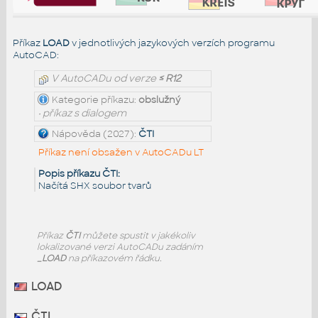
Příkaz
LOAD
v jednotlivých jazykových verzích programu
AutoCAD:
V AutoCADu od verze
≤ R12
Kategorie příkazu:
obslužný
• příkaz s dialogem
Nápověda (2027):
ČTI
Příkaz není obsažen v AutoCADu LT
Popis příkazu ČTI:
Načítá SHX soubor tvarů
Příkaz
ČTI
můžete spustit v jakékoliv
lokalizované verzi AutoCADu zadáním
_LOAD
na příkazovém řádku.
LOAD
ČTI