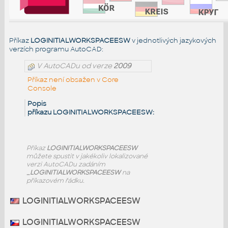
Příkaz
LOGINITIALWORKSPACEESW
v jednotlivých jazykových
verzích programu AutoCAD:
V AutoCADu od verze
2009
Příkaz není obsažen v Core
Console
Popis
příkazu LOGINITIALWORKSPACEESW:
Příkaz
LOGINITIALWORKSPACEESW
můžete spustit v jakékoliv lokalizované
verzi AutoCADu zadáním
_LOGINITIALWORKSPACEESW
na
příkazovém řádku.
LOGINITIALWORKSPACEESW
LOGINITIALWORKSPACEESW