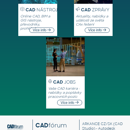
CAD
NÁSTROJE
CAD
ZPRÁVY
Online CAD, BIM a
Aktuality, nabídky a
GIS nástroje,
události ze světa
převodníky,
CAx řešení
prohlížeče
Více info
Více info
CAD
JOBS
Vaše CAD kariéra -
nabídky a poptávky
pracovních pozic
Více info
CAD
fórum
ARKANCE CZ/SK
(CAD
Studio) - Autodesk