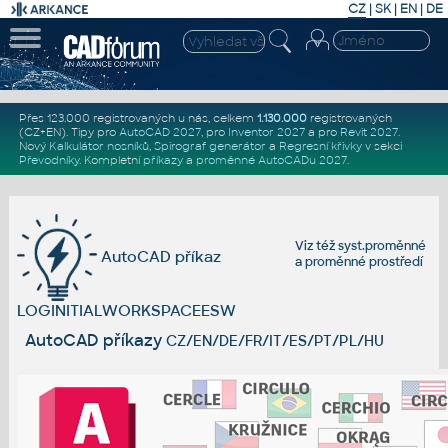
CZ
|
SK
|
EN
|
DE
Přes 123.000 registrovaných u nás, celkem
1.130.000
registrovaných
(CZ+EN)
. Tipy pro
AutoCAD 2027
, pro
Inventor 2027
a pro
Revit 2027
.
Nový
Kalkulátor nosníků
,
Spirograf generátor
a
Regresní křivky
v sekci
Převodníky
.
Kompletní
příkazy
a
proměnné AutoCADu 2027
.
Viz též
syst.proměnné
AutoCAD příkaz
a
proměnné prostředí
LOGINITIALWORKSPACEESW
AutoCAD příkazy
CZ/EN/DE/FR/IT/ES/PT/PL/HU