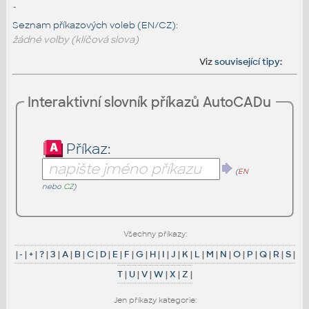
-
Seznam příkazových voleb (EN/CZ):
žádné volby (klíčová slova)
Viz
související tipy
:
Interaktivní slovník příkazů AutoCADu
Příkaz:
(
EN
nebo
CZ
)
Všechny příkazy:
|
-
|
+
|
?
|
3
|
A
|
B
|
C
|
D
|
E
|
F
|
G
|
H
|
I
|
J
|
K
|
L
|
M
|
N
|
O
|
P
|
Q
|
R
|
S
|
T
|
U
|
V
|
W
|
X
|
Z
|
Jen příkazy kategorie: