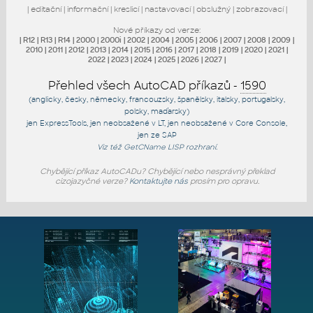
|
editační
|
informační
|
kreslicí
|
nastavovací
|
obslužný
|
zobrazovací
|
Nové příkazy od verze:
|
R12
|
R13
|
R14
|
2000
|
2000i
|
2002
|
2004
|
2005
|
2006
|
2007
|
2008
|
2009
|
2010
|
2011
|
2012
|
2013
|
2014
|
2015
|
2016
|
2017
|
2018
|
2019
|
2020
|
2021
|
2022
|
2023
|
2024
|
2025
|
2026
|
2027
|
Přehled všech AutoCAD příkazů -
1590
(anglicky, česky, německy, francouzsky, španělsky, italsky, portugalsky,
polsky, maďarsky)
jen
ExpressTools
, jen
neobsažené v LT
, jen
neobsažené v Core Console
,
jen
ze SAP
Viz též
GetCName
LISP rozhraní.
Chybějící příkaz AutoCADu? Chybějící nebo nesprávný překlad
cizojazyčné verze?
Kontaktujte nás
prosím pro opravu.