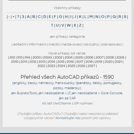
Všechny příkazy:
|
-
|
+
|
?
|
3
|
A
|
B
|
C
|
D
|
E
|
F
|
G
|
H
|
I
|
J
|
K
|
L
|
M
|
N
|
O
|
P
|
Q
|
R
|
S
|
T
|
U
|
V
|
W
|
X
|
Z
|
Jen příkazy kategorie:
|
editační
|
informační
|
kreslicí
|
nastavovací
|
obslužný
|
zobrazovací
|
Nové příkazy od verze:
|
R12
|
R13
|
R14
|
2000
|
2000i
|
2002
|
2004
|
2005
|
2006
|
2007
|
2008
|
2009
|
2010
|
2011
|
2012
|
2013
|
2014
|
2015
|
2016
|
2017
|
2018
|
2019
|
2020
|
2021
|
2022
|
2023
|
2024
|
2025
|
2026
|
2027
|
Přehled všech AutoCAD příkazů -
1590
(anglicky, česky, německy, francouzsky, španělsky, italsky, portugalsky,
polsky, maďarsky)
jen
ExpressTools
, jen
neobsažené v LT
, jen
neobsažené v Core Console
,
jen
ze SAP
Viz též
GetCName
LISP rozhraní.
Chybějící příkaz AutoCADu? Chybějící nebo nesprávný překlad
cizojazyčné verze?
Kontaktujte nás
prosím pro opravu.