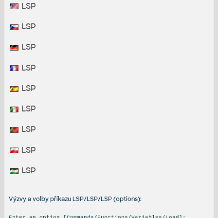
LSP
LSP
LSP
LSP
LSP
LSP
LSP
LSP
LSP
Výzvy a volby příkazu LSP/LSP/LSP (options):
Enter an option [Commands/Functions/Variables/Load]: