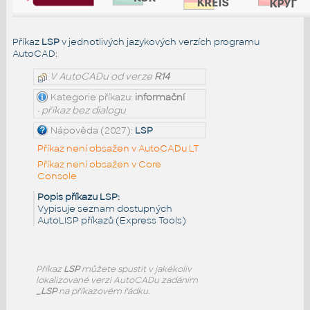
Příkaz
LSP
v jednotlivých jazykových verzích programu
AutoCAD:
V AutoCADu od verze
R14
Kategorie příkazu:
informační
• příkaz bez dialogu
Nápověda (2027):
LSP
Příkaz není obsažen v AutoCADu LT
Příkaz není obsažen v Core
Console
Popis příkazu LSP:
Vypisuje seznam dostupných
AutoLISP příkazů (Express Tools)
Příkaz
LSP
můžete spustit v jakékoliv
lokalizované verzi AutoCADu zadáním
_LSP
na příkazovém řádku.