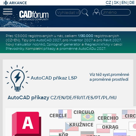
CZ
|
SK
|
EN
|
DE
Přes 123.000 registrovaných u nás, celkem
1.130.000
registrovaných
(CZ+EN)
. Tipy pro
AutoCAD 2027
, pro
Inventor 2027
a pro
Revit 2027
.
Nový
Kalkulátor nosníků
,
Spirograf generátor
a
Regresní křivky
v sekci
Převodníky
.
Kompletní
příkazy
a
proměnné AutoCADu 2027
.
Viz též
syst.proměnné
AutoCAD příkaz LSP
a
proměnné prostředí
AutoCAD příkazy
CZ/EN/DE/FR/IT/ES/PT/PL/HU