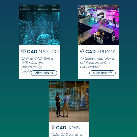
CAD
NÁSTROJE
CAD
ZPRÁVY
Online CAD, BIM a
Aktuality, nabídky a
GIS nástroje,
události ze světa
převodníky,
CAx řešení
prohlížeče
Více info
Více info
CAD
JOBS
Vaše CAD kariéra -