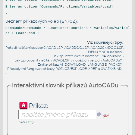
Enter an option [Commands/Functions/Variables/Load]:
-
Seznam příkazových voleb (EN/CZ):
Commands/Commands • Functions/Functions • Variables/Variabl
es • Load/Load •
Viz
související tipy
:
Pořadí načítání souborů ACAD.LSP, ACADDOC.LSP, ACAD20xxDOC.LSP,
MENU.MNL a dalších
•
Jak spustit funkci z načtené LSP aplikace.
•
Jak zprovoznit načítání ACAD.LSP v novějších verzích AutoCADu?
•
Znáte příkaz AI_DOWNLOAD_LANGUAGE_PACKS?
•
Přestaly mi fungovat příkazy ROZLOŽ/EXPLODE, XREF a XVAŽ/XBIND.
•
Interaktivní slovník příkazů AutoCADu
Příkaz:
(
EN
nebo
CZ
)