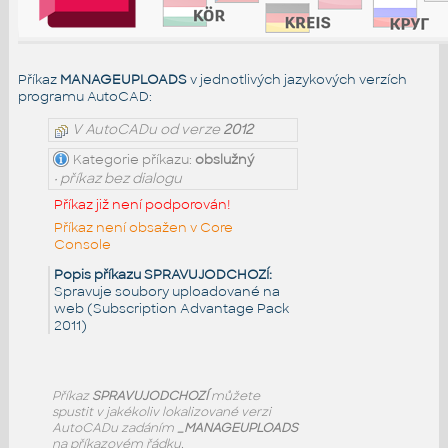
Příkaz
MANAGEUPLOADS
v jednotlivých jazykových verzích
programu AutoCAD:
V AutoCADu od verze
2012
Kategorie příkazu:
obslužný
• příkaz bez dialogu
Příkaz již není podporován!
Příkaz není obsažen v Core
Console
Popis příkazu SPRAVUJODCHOZÍ:
Spravuje soubory uploadované na
web (Subscription Advantage Pack
2011)
Příkaz
SPRAVUJODCHOZÍ
můžete
spustit v jakékoliv lokalizované verzi
AutoCADu zadáním
_MANAGEUPLOADS
na příkazovém řádku.