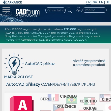
CZ
|
SK
|
EN
|
DE
Přes 123.000 registrovaných u nás, celkem
1.130.000
registrovaných
(CZ+EN)
. Tipy pro
AutoCAD 2027
, pro
Inventor 2027
a pro
Revit 2027
.
Nový
Kalkulátor nosníků
,
Spirograf generátor
a
Regresní křivky
v sekci
Převodníky
.
Kompletní
příkazy
a
proměnné AutoCADu 2027
.
Viz též
syst.proměnné
AutoCAD příkaz
a
proměnné prostředí
MARKUPCLOSE
AutoCAD příkazy
CZ/EN/DE/FR/IT/ES/PT/PL/HU