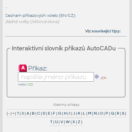
-
Seznam příkazových voleb (EN/CZ):
žádné volby (klíčová slova)
Viz
související tipy
:
Interaktivní slovník příkazů AutoCADu
Příkaz:
(
EN
nebo
CZ
)
Všechny příkazy:
|
-
|
+
|
?
|
3
|
A
|
B
|
C
|
D
|
E
|
F
|
G
|
H
|
I
|
J
|
K
|
L
|
M
|
N
|
O
|
P
|
Q
|
R
|
S
|
T
|
U
|
V
|
W
|
X
|
Z
|