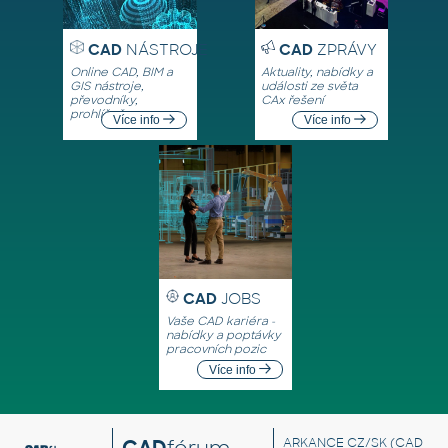
CAD
NÁSTROJE
CAD
ZPRÁVY
Online CAD, BIM a
Aktuality, nabídky a
GIS nástroje,
události ze světa
převodníky,
CAx řešení
prohlížeče
Více info
Více info
CAD
JOBS
Vaše CAD kariéra -
nabídky a poptávky
pracovních pozic
Více info
CAD
fórum
ARKANCE CZ/SK
(CAD