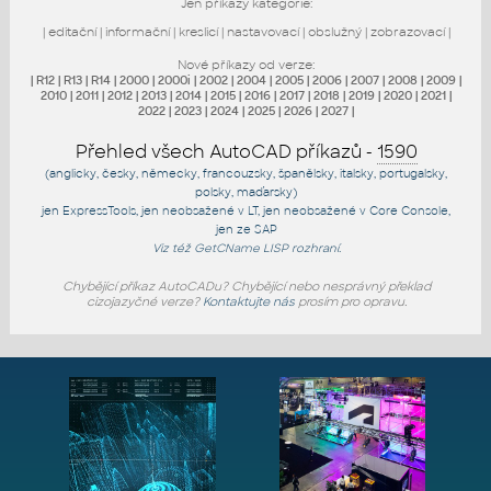
Jen příkazy kategorie:
|
editační
|
informační
|
kreslicí
|
nastavovací
|
obslužný
|
zobrazovací
|
Nové příkazy od verze:
|
R12
|
R13
|
R14
|
2000
|
2000i
|
2002
|
2004
|
2005
|
2006
|
2007
|
2008
|
2009
|
2010
|
2011
|
2012
|
2013
|
2014
|
2015
|
2016
|
2017
|
2018
|
2019
|
2020
|
2021
|
2022
|
2023
|
2024
|
2025
|
2026
|
2027
|
Přehled všech AutoCAD příkazů -
1590
(anglicky, česky, německy, francouzsky, španělsky, italsky, portugalsky,
polsky, maďarsky)
jen
ExpressTools
, jen
neobsažené v LT
, jen
neobsažené v Core Console
,
jen
ze SAP
Viz též
GetCName
LISP rozhraní.
Chybějící příkaz AutoCADu? Chybějící nebo nesprávný překlad
cizojazyčné verze?
Kontaktujte nás
prosím pro opravu.