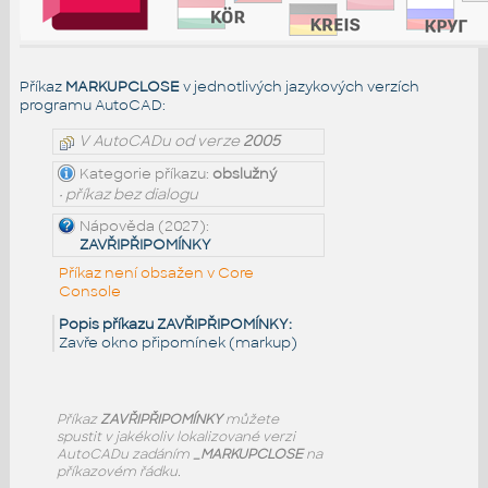
Příkaz
MARKUPCLOSE
v jednotlivých jazykových verzích
programu AutoCAD:
V AutoCADu od verze
2005
Kategorie příkazu:
obslužný
• příkaz bez dialogu
Nápověda (2027):
ZAVŘIPŘIPOMÍNKY
Příkaz není obsažen v Core
Console
Popis příkazu ZAVŘIPŘIPOMÍNKY:
Zavře okno připomínek (markup)
Příkaz
ZAVŘIPŘIPOMÍNKY
můžete
spustit v jakékoliv lokalizované verzi
AutoCADu zadáním
_MARKUPCLOSE
na
příkazovém řádku.