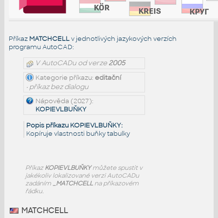
Příkaz
MATCHCELL
v jednotlivých jazykových verzích
programu AutoCAD:
V AutoCADu od verze
2005
Kategorie příkazu:
editační
• příkaz bez dialogu
Nápověda (2027):
KOPIEVLBUŇKY
Popis příkazu KOPIEVLBUŇKY:
Kopíruje vlastnosti buňky tabulky
Příkaz
KOPIEVLBUŇKY
můžete spustit v
jakékoliv lokalizované verzi AutoCADu
zadáním
_MATCHCELL
na příkazovém
řádku.
MATCHCELL