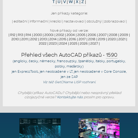
T
|
U
|
V
|
W
|
X
|
Z
|
Jen příkazy kategorie:
|
editační
|
informační
|
kreslicí
|
nastavovací
|
obslužný
|
zobrazovací
|
Nové příkazy od verze:
|
R12
|
R13
|
R14
|
2000
|
2000i
|
2002
|
2004
|
2005
|
2006
|
2007
|
2008
|
2009
|
2010
|
2011
|
2012
|
2013
|
2014
|
2015
|
2016
|
2017
|
2018
|
2019
|
2020
|
2021
|
2022
|
2023
|
2024
|
2025
|
2026
|
2027
|
Přehled všech AutoCAD příkazů -
1590
(anglicky, česky, německy, francouzsky, španělsky, italsky, portugalsky,
polsky, maďarsky)
jen
ExpressTools
, jen
neobsažené v LT
, jen
neobsažené v Core Console
,
jen
ze SAP
Viz též
GetCName
LISP rozhraní.
Chybějící příkaz AutoCADu? Chybějící nebo nesprávný překlad
cizojazyčné verze?
Kontaktujte nás
prosím pro opravu.