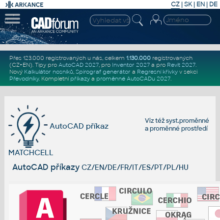
CZ
|
SK
|
EN
|
DE
Přes 123.000 registrovaných u nás, celkem
1.130.000
registrovaných
(CZ+EN)
. Tipy pro
AutoCAD 2027
, pro
Inventor 2027
a pro
Revit 2027
.
Nový
Kalkulátor nosníků
,
Spirograf generátor
a
Regresní křivky
v sekci
Převodníky
.
Kompletní
příkazy
a
proměnné AutoCADu 2027
.
Viz též
syst.proměnné
AutoCAD příkaz
a
proměnné prostředí
MATCHCELL
AutoCAD příkazy
CZ/EN/DE/FR/IT/ES/PT/PL/HU