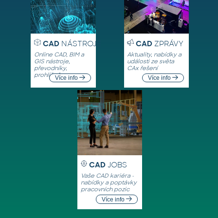
CAD
NÁSTROJE
CAD
ZPRÁVY
Online CAD, BIM a
Aktuality, nabídky a
GIS nástroje,
události ze světa
převodníky,
CAx řešení
prohlížeče
Více info
Více info
CAD
JOBS
Vaše CAD kariéra -
nabídky a poptávky
pracovních pozic
Více info