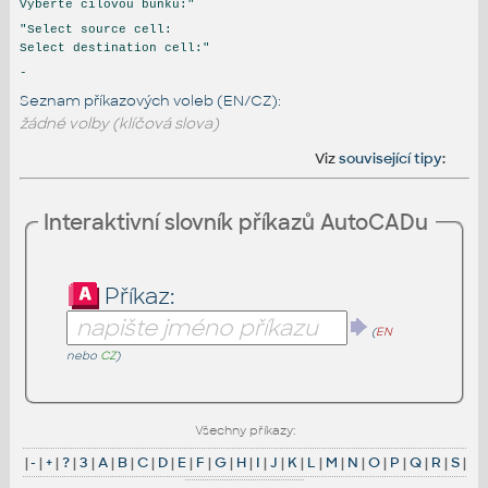
Vyberte cílovou buňku:"
"Select source cell:
Select destination cell:"
-
Seznam příkazových voleb (EN/CZ):
žádné volby (klíčová slova)
Viz
související tipy
:
Interaktivní slovník příkazů AutoCADu
Příkaz:
(
EN
nebo
CZ
)
Všechny příkazy:
|
-
|
+
|
?
|
3
|
A
|
B
|
C
|
D
|
E
|
F
|
G
|
H
|
I
|
J
|
K
|
L
|
M
|
N
|
O
|
P
|
Q
|
R
|
S
|