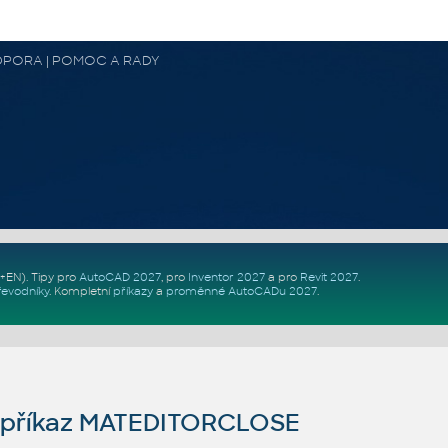
 PODPORA | POMOC A RADY
Z+EN)
. Tipy pro
AutoCAD 2027
, pro
Inventor 2027
a pro
Revit 2027
.
řevodníky
.
Kompletní
příkazy
a
proměnné AutoCADu 2027
.
příkaz MATEDITORCLOSE