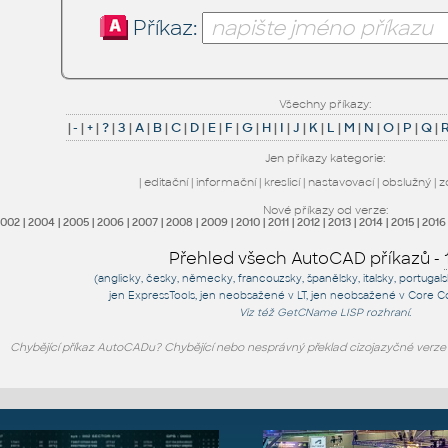
Příkaz:
Všechny příkazy:
|
-
|
+
|
?
|
3
|
A
|
B
|
C
|
D
|
E
|
F
|
G
|
H
|
I
|
J
|
K
|
L
|
M
|
N
|
O
|
P
|
Q
|
Jen příkazy kategorie:
|
editační
|
informační
|
kreslicí
|
nastavovací
|
obslužný
|
z
Nové příkazy od verze:
2002
|
2004
|
2005
|
2006
|
2007
|
2008
|
2009
|
2010
|
2011
|
2012
|
2013
|
2014
|
2015
|
2016
Přehled všech AutoCAD příkazů -
(anglicky, česky, německy, francouzsky, španělsky, italsky, portugal
jen
ExpressTools
, jen
neobsažené v LT
, jen
neobsažené v Core C
Viz též
GetCName
LISP rozhraní.
Chybějící příkaz AutoCADu? Chybějící nebo nesprávný překlad cizojazyčné verz