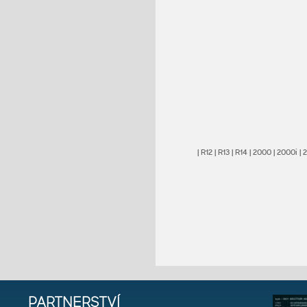
|
R12
|
R13
|
R14
|
2000
|
2000i
|
PARTNERSTVÍ