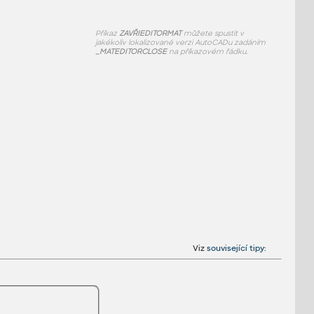
Příkaz
ZAVŘIEDITORMAT
můžete spustit v
jakékoliv lokalizované verzi AutoCADu zadáním
_MATEDITORCLOSE
na příkazovém řádku.
Viz
související tipy
: