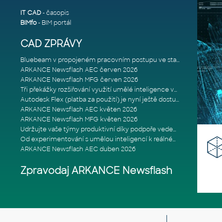
IT CAD
- časopis
BIMfo
- BIM portál
CAD ZPRÁVY
Bluebeam v propojeném pracovním postupu ve stavebnictví: Proč je int
ARKANCE Newsflash AEC červen 2026
ARKANCE Newsflash MFG červen 2026
Tři překážky rozšiřování využití umělé inteligence ve stavebním prům
Autodesk Flex (platba za použití) je nyní ještě dostupnější
ARKANCE Newsflash AEC květen 2026
ARKANCE Newsflash MFG květen 2026
Udržujte vaše týmy produktivní díky podpoře vedené odborníky
Od experimentování s umělou inteligencí k reálnému dopadu na podniká
ARKANCE Newsflash AEC duben 2026
Zpravodaj ARKANCE Newsflash