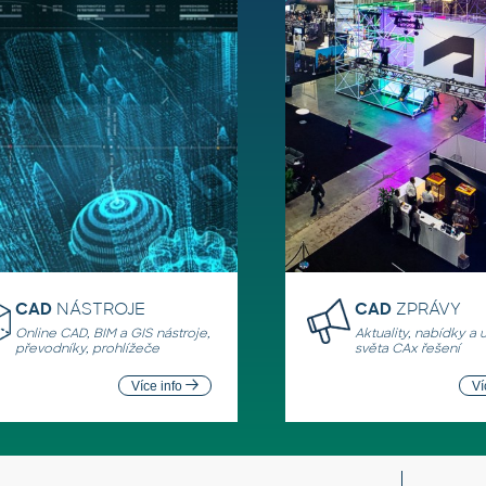
CAD
NÁSTROJE
CAD
ZPRÁVY
Online CAD, BIM a GIS nástroje,
Aktuality, nabídky a 
převodníky, prohlížeče
světa CAx řešení
Více info
Ví