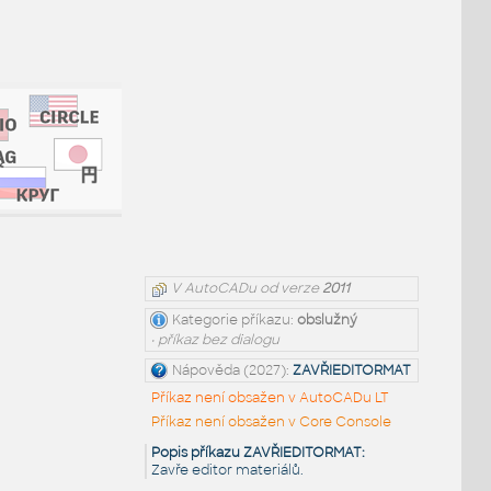
V AutoCADu od verze
2011
Kategorie příkazu:
obslužný
• příkaz bez dialogu
Nápověda (2027):
ZAVŘIEDITORMAT
Příkaz není obsažen v AutoCADu LT
Příkaz není obsažen v Core Console
Popis příkazu ZAVŘIEDITORMAT:
Zavře editor materiálů.