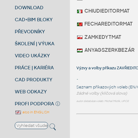
DOWNLOAD
CHIUDIEDITORMAT
CAD+BIM BLOKY
FECHAREDITORMAT
PŘEVODNÍKY
ZAMKEDYTMAT
ŠKOLENÍ | VÝUKA
ANYAGSZERKBEZÁR
VIDEO UKÁZKY
PRÁCE | KARIÉRA
Výzvy a volby příkazu ZAVŘIED
CAD PRODUKTY
-
Seznam příkazových voleb (EN/
WEB ODKAZY
žádné volby (klíčová slova)
autor databáze voleb: Michal Miclík, UPCE
PROFI PODPORA
ⓘ
also in ENGLISH