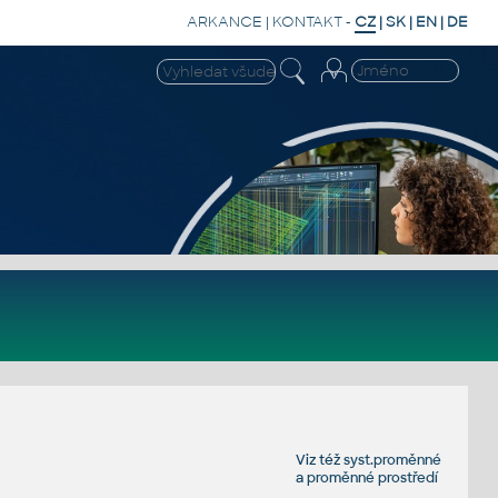
ARKANCE
|
KONTAKT
-
CZ
|
SK
|
EN
|
DE
Viz též
syst.proměnné
a
proměnné prostředí