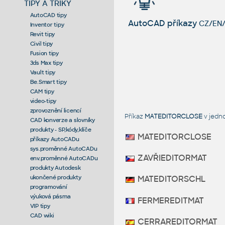
TIPY A TRIKY
AutoCAD tipy
AutoCAD příkazy
CZ/EN/
Inventor tipy
Revit tipy
Civil tipy
Fusion tipy
3ds Max tipy
Vault tipy
Be.Smart tipy
CAM tipy
video-tipy
zprovoznění licencí
Příkaz
MATEDITORCLOSE
v jedn
CAD konverze a slovníky
produkty - SP,kódy,klíče
MATEDITORCLOSE
příkazy AutoCADu
sys.proměnné AutoCADu
ZAVŘIEDITORMAT
env.proměnné AutoCADu
produkty Autodesk
ukončené produkty
MATEDITORSCHL
programování
výuková pásma
FERMEREDITMAT
VIP tipy
CAD wiki
CERRAREDITORMAT