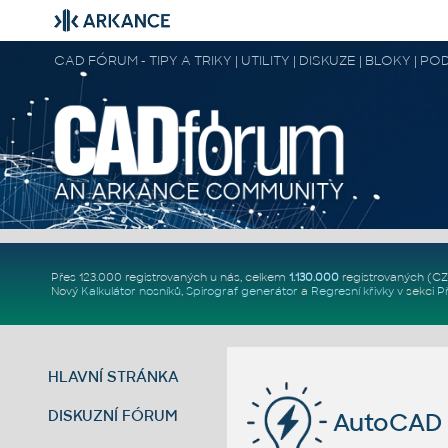
CAD FÓRUM - TIPY A TRIKY | UTILITY | DISKUZE | BLOKY |
Přes 123.000 registrovaných u nás, celkem
1.130.000
registrovaných (C
Nový
Kalkulátor nosníků
,
Spirograf generátor
a
Regresní křivky
v sekci
P
HLAVNÍ STRÁNKA
DISKUZNÍ FÓRUM
AutoCAD 