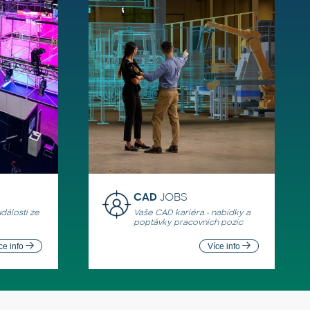
CAD
JOBS
události ze
Vaše CAD kariéra - nabídky a
poptávky pracovních pozic
ce info
Více info