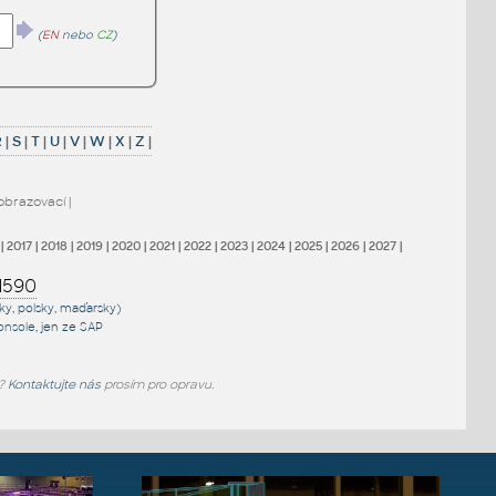
(
EN
nebo
CZ
)
R
|
S
|
T
|
U
|
V
|
W
|
X
|
Z
|
obrazovací
|
|
2017
|
2018
|
2019
|
2020
|
2021
|
2022
|
2023
|
2024
|
2025
|
2026
|
2027
|
1590
sky, polsky, maďarsky)
onsole
, jen
ze SAP
e?
Kontaktujte nás
prosím pro opravu.