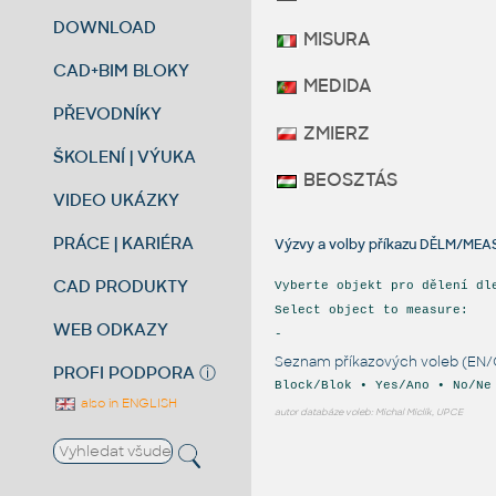
DOWNLOAD
MISURA
CAD+BIM BLOKY
MEDIDA
PŘEVODNÍKY
ZMIERZ
ŠKOLENÍ | VÝUKA
BEOSZTÁS
VIDEO UKÁZKY
PRÁCE | KARIÉRA
Výzvy a volby příkazu DĚLM/MEA
CAD PRODUKTY
Vyberte objekt pro dělení dl
Select object to measure:
WEB ODKAZY
-
Seznam příkazových voleb (EN/
PROFI PODPORA
ⓘ
Block/Blok • Yes/Ano • No/Ne
also in ENGLISH
autor databáze voleb: Michal Miclík, UPCE