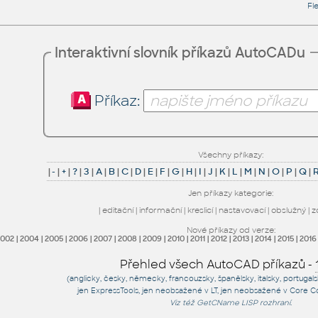
Fl
Interaktivní slovník příkazů AutoCADu
Příkaz:
Všechny příkazy:
|
-
|
+
|
?
|
3
|
A
|
B
|
C
|
D
|
E
|
F
|
G
|
H
|
I
|
J
|
K
|
L
|
M
|
N
|
O
|
P
|
Q
|
Jen příkazy kategorie:
|
editační
|
informační
|
kreslicí
|
nastavovací
|
obslužný
|
z
Nové příkazy od verze:
2002
|
2004
|
2005
|
2006
|
2007
|
2008
|
2009
|
2010
|
2011
|
2012
|
2013
|
2014
|
2015
|
2016
Přehled všech AutoCAD příkazů -
(anglicky, česky, německy, francouzsky, španělsky, italsky, portugal
jen
ExpressTools
, jen
neobsažené v LT
, jen
neobsažené v Core C
Viz též
GetCName
LISP rozhraní.