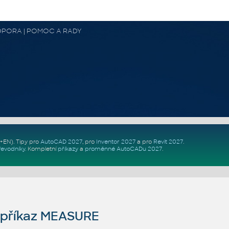
 PODPORA | POMOC A RADY
Z+EN)
. Tipy pro
AutoCAD 2027
, pro
Inventor 2027
a pro
Revit 2027
.
řevodníky
.
Kompletní
příkazy
a
proměnné AutoCADu 2027
.
příkaz MEASURE