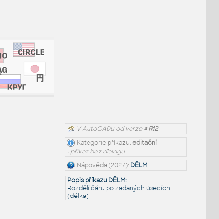
V AutoCADu od verze
≤ R12
Kategorie příkazu:
editační
• příkaz bez dialogu
Nápověda (2027):
DĚLM
Popis příkazu DĚLM:
Rozdělí čáru po zadaných úsecích
(délka)