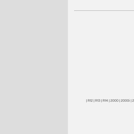
|
R12
|
R13
|
R14
|
2000
|
2000i
|