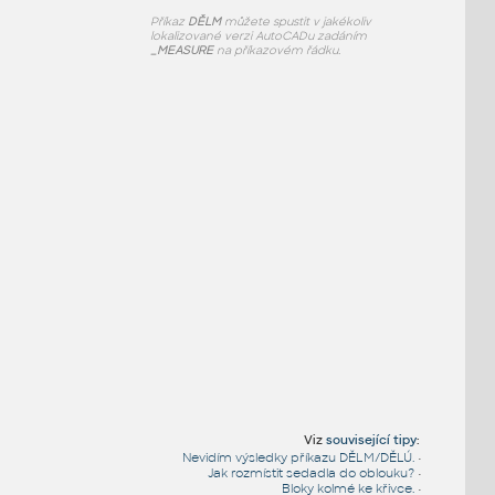
Příkaz
DĚLM
můžete spustit v jakékoliv
lokalizované verzi AutoCADu zadáním
_MEASURE
na příkazovém řádku.
Viz
související tipy
:
Nevidím výsledky příkazu DĚLM/DĚLÚ.
•
Jak rozmístit sedadla do oblouku?
•
Bloky kolmé ke křivce.
•