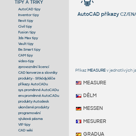
TIPY A TRIKY
AutoCAD tipy
AutoCAD příkazy
CZ/EN/
Inventor tipy
Revit tipy
Civil tipy
Fusion tipy
3ds Max tipy
Vault tipy
Be.Smart tipy
CAM tipy
video-tipy
zprovoznění licencí
Příkaz
MEASURE
v jednotlivých 
CAD konverze a slovníky
produkty - SP,kódy,klíče
MEASURE
příkazy AutoCADu
sys.proměnné AutoCADu
DĚLM
env.proměnné AutoCADu
produkty Autodesk
ukončené produkty
MESSEN
programování
výuková pásma
MESURER
VIP tipy
CAD wiki
GRADUA