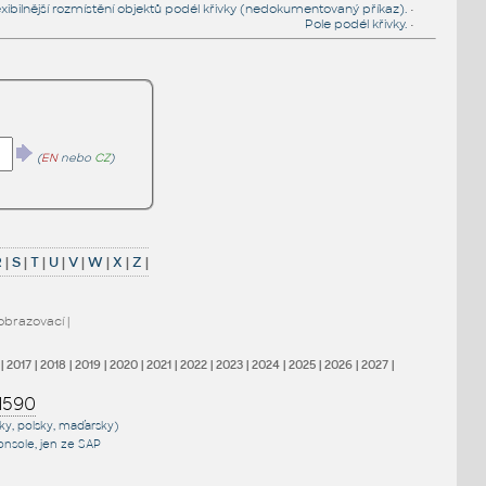
exibilnější rozmístění objektů podél křivky (nedokumentovaný příkaz).
•
Pole podél křivky.
•
(
EN
nebo
CZ
)
R
|
S
|
T
|
U
|
V
|
W
|
X
|
Z
|
obrazovací
|
|
2017
|
2018
|
2019
|
2020
|
2021
|
2022
|
2023
|
2024
|
2025
|
2026
|
2027
|
1590
sky, polsky, maďarsky)
onsole
, jen
ze SAP