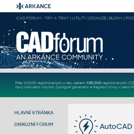
CAD FÓRUM - TIPY A TRIKY | UTILITY | DISKUZE | BLOKY |
Přes 123.000 registrovaných u nás, celkem
1.130.000
registrovaných (C
Nový
Kalkulátor nosníků
,
Spirograf generátor
a
Regresní křivky
v sekci
P
HLAVNÍ STRÁNKA
DISKUZNÍ FÓRUM
AutoCAD 