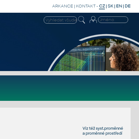
ARKANCE
|
KONTAKT
-
CZ
|
SK
|
EN
|
DE
Viz též
syst.proměnné
a
proměnné prostředí