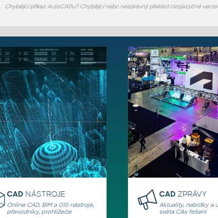
Chybějící příkaz AutoCADu? Chybějící nebo nesprávný překlad cizojazyčné verz
CAD
NÁSTROJE
CAD
ZPRÁVY
Online CAD, BIM a GIS nástroje,
Aktuality, nabídky a 
převodníky, prohlížeče
světa CAx řešení