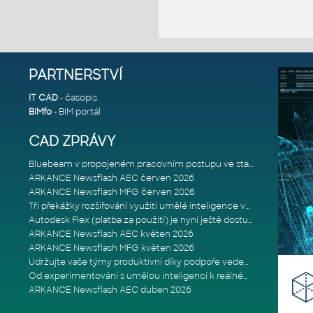
PARTNERSTVÍ
IT CAD
- časopis
BIMfo
- BIM portál
CAD ZPRÁVY
Bluebeam v propojeném pracovním postupu ve stavebnictví: Proč je int
ARKANCE Newsflash AEC červen 2026
ARKANCE Newsflash MFG červen 2026
Tři překážky rozšiřování využití umělé inteligence ve stavebním prům
Autodesk Flex (platba za použití) je nyní ještě dostupnější
ARKANCE Newsflash AEC květen 2026
ARKANCE Newsflash MFG květen 2026
Udržujte vaše týmy produktivní díky podpoře vedené odborníky
Od experimentování s umělou inteligencí k reálnému dopadu na podniká
ARKANCE Newsflash AEC duben 2026