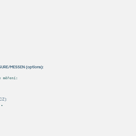
SURE/MESSEN (options):
e měření:
CZ):
 •