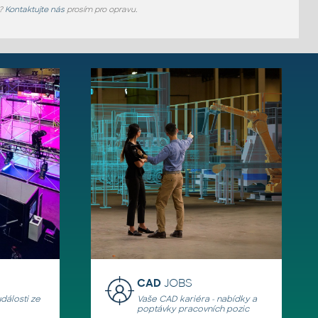
e?
Kontaktujte nás
prosím pro opravu.
CAD
JOBS
události ze
Vaše CAD kariéra - nabídky a
poptávky pracovních pozic