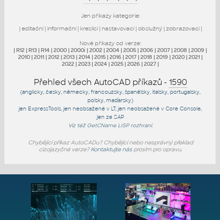
Jen příkazy kategorie:
|
editační
|
informační
|
kreslicí
|
nastavovací
|
obslužný
|
zobrazovací
|
Nové příkazy od verze:
|
R12
|
R13
|
R14
|
2000
|
2000i
|
2002
|
2004
|
2005
|
2006
|
2007
|
2008
|
2009
|
2010
|
2011
|
2012
|
2013
|
2014
|
2015
|
2016
|
2017
|
2018
|
2019
|
2020
|
2021
|
2022
|
2023
|
2024
|
2025
|
2026
|
2027
|
Přehled všech AutoCAD příkazů -
1590
(anglicky, česky, německy, francouzsky, španělsky, italsky, portugalsky,
polsky, maďarsky)
jen
ExpressTools
, jen
neobsažené v LT
, jen
neobsažené v Core Console
,
jen
ze SAP
Viz též
GetCName
LISP rozhraní.
Chybějící příkaz AutoCADu? Chybějící nebo nesprávný překlad
cizojazyčné verze?
Kontaktujte nás
prosím pro opravu.