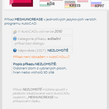
Příkaz
MESHUNCREASE
v jednotlivých jazykových verzích
programu AutoCAD:
V AutoCADu od verze
2010
Kategorie příkazu:
editační
• příkaz bez dialogu
Nápověda (2027):
NEZLOMSÍTĚ
Příkaz není obsažen v AutoCADu LT
Popis příkazu NEZLOMSÍTĚ:
Odstraní zlom z vybraných ploch,
hran nebo vrcholů 3D sítě
Příkaz
NEZLOMSÍTĚ
můžete spustit v
jakékoliv lokalizované verzi AutoCADu
zadáním
_MESHUNCREASE
na
příkazovém řádku.