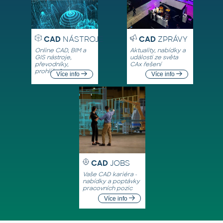
CAD
NÁSTROJE
CAD
ZPRÁVY
Online CAD, BIM a
Aktuality, nabídky a
GIS nástroje,
události ze světa
převodníky,
CAx řešení
prohlížeče
Více info
Více info
CAD
JOBS
Vaše CAD kariéra -
nabídky a poptávky
pracovních pozic
Více info