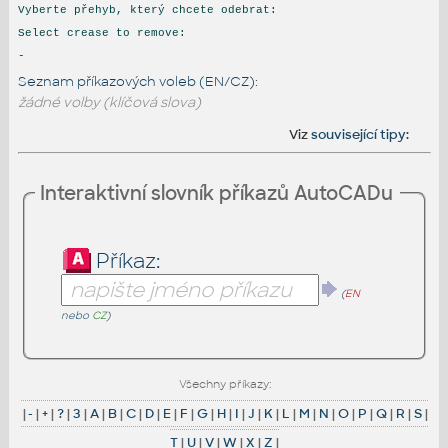
Vyberte přehyb, který chcete odebrat:
Select crease to remove:
-
Seznam příkazových voleb (EN/CZ):
žádné volby (klíčová slova)
Viz
související tipy
:
Interaktivní slovník příkazů AutoCADu
Příkaz:
(
EN
nebo
CZ
)
Všechny příkazy:
|
-
|
+
|
?
|
3
|
A
|
B
|
C
|
D
|
E
|
F
|
G
|
H
|
I
|
J
|
K
|
L
|
M
|
N
|
O
|
P
|
Q
|
R
|
S
|
T
|
U
|
V
|
W
|
X
|
Z
|