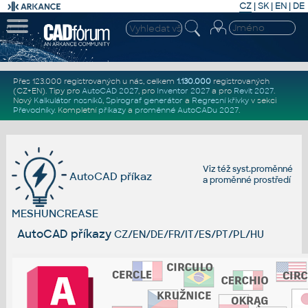
CZ
|
SK
|
EN
|
DE
Přes 123.000 registrovaných u nás, celkem
1.130.000
registrovaných
(CZ+EN)
. Tipy pro
AutoCAD 2027
, pro
Inventor 2027
a pro
Revit 2027
.
Nový
Kalkulátor nosníků
,
Spirograf generátor
a
Regresní křivky
v sekci
Převodníky
.
Kompletní
příkazy
a
proměnné AutoCADu 2027
.
Viz též
syst.proměnné
AutoCAD příkaz
a
proměnné prostředí
MESHUNCREASE
AutoCAD příkazy
CZ/EN/DE/FR/IT/ES/PT/PL/HU